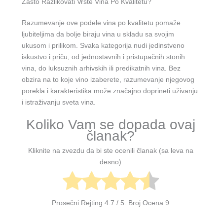
Zašto Razlikovati Vrste Vina Po Kvalitetu?
Razumevanje ove podele vina po kvalitetu pomaže
ljubiteljima da bolje biraju vina u skladu sa svojim
ukusom i prilikom. Svaka kategorija nudi jedinstveno
iskustvo i priču, od jednostavnih i pristupačnih stonih
vina, do luksuznih arhivskih ili predikatnih vina. Bez
obzira na to koje vino izaberete, razumevanje njegovog
porekla i karakteristika može značajno doprineti uživanju
i istraživanju sveta vina.
Koliko Vam se dopada ovaj
članak?
Kliknite na zvezdu da bi ste ocenili članak (sa leva na
desno)
Prosečni Rejting
4.7
/ 5. Broj Ocena
9