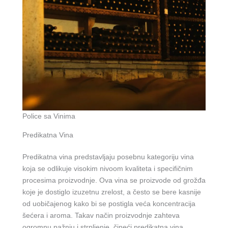
Police sa Vinima
Predikatna Vina
Predikatna vina predstavljaju posebnu kategoriju vina
koja se odlikuje visokim nivoom kvaliteta i specifičnim
procesima proizvodnje. Ova vina se proizvode od grožđa
koje je dostiglo izuzetnu zrelost, a često se bere kasnije
od uobičajenog kako bi se postigla veća koncentracija
šećera i aroma. Takav način proizvodnje zahteva
ogromnu pažnju i strpljenje, čineći predikatna vina