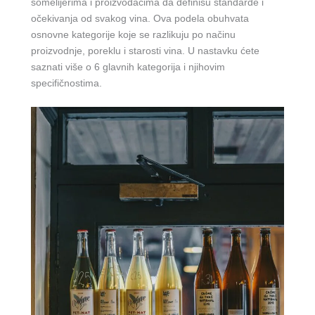
somelijerima i proizvođačima da definišu standarde i
očekivanja od svakog vina. Ova podela obuhvata
osnovne kategorije koje se razlikuju po načinu
proizvodnje, poreklu i starosti vina. U nastavku ćete
saznati više o 6 glavnih kategorija i njihovim
specifičnostima.