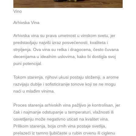
Vino
Arhivska Vina
Arhivska vina su prava umetnost u vinskom svetu, jer
predstavljaju najviši izraz posvećenosti, kvaliteta i
strpljenja. Ova vina su retka i dragocena, često čuvana
decenijama u idealnim uslovima, kako bi dostigla svoj
puni potencijal.
Tokom starenja, njihovi ukusi postaju složeniji, a arome
razvijaju dublje i sofisticiranije tonove koji se ne mogu
naći u mlađim vinima.
Proces starenja arhivskih vina pažljivo je kontrolisan, jer
čak i najmanje odstupanje u temperaturi, vlažnosti ili
osvetljenju može negativno uticati na kvalitet vina.
Prilikom starenja, boja crnih vina postaje svetlija,
prelazeći iz tamno ljubičaste u rubin crvenu ili ciglenu