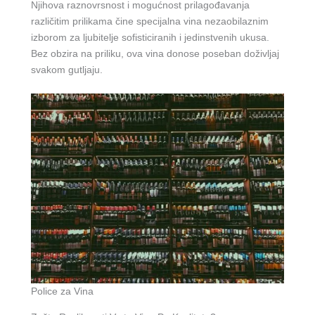
Njihova raznovrsnost i mogućnost prilagođavanja
različitim prilikama čine specijalna vina nezaobilaznim
izborom za ljubitelje sofisticiranih i jedinstvenih ukusa.
Bez obzira na priliku, ova vina donose poseban doživljaj
svakom gutljaju.
Police za Vina