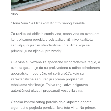
Vino
Stona Vina Sa Oznakom Kontrolisanog Porekla
Za razliku od običnih stonih vina, stona vina sa oznakom
kontrolisanog porekla predstavljaju viši nivo kvaliteta
zahvaljujući jasnim standardima i pravilima koja se
primenjuju na njihovu proizvodnju.
Ova vina su vezana za specifične vinogradarske regije, a
oznaka garantuje da su proizvedena u tačno određenom
geografskom području, od sorti grožđa koje su
karakteristične za tu regiju i prema propisanim
tehnikama vinifikacije. Takva regulativa osigurava
autentičnost ukusa i prepoznatljivost stila vina.
Oznaka kontrolisanog porekla daje kupcima dodatnu
sigurnost u pogledu porekla i kvaliteta vina. Na primer,