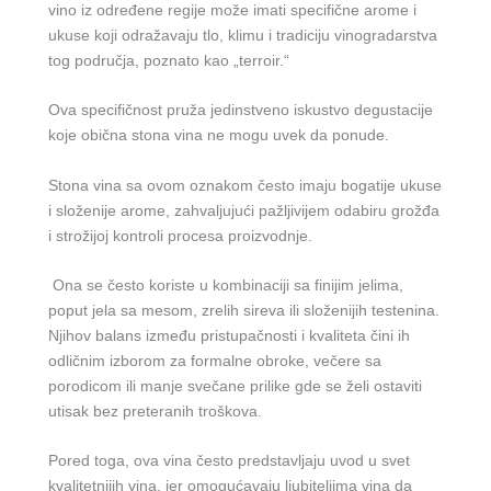
vino iz određene regije može imati specifične arome i
ukuse koji odražavaju tlo, klimu i tradiciju vinogradarstva
tog područja, poznato kao „terroir.“
Ova specifičnost pruža jedinstveno iskustvo degustacije
koje obična stona vina ne mogu uvek da ponude.
Stona vina sa ovom oznakom često imaju bogatije ukuse
i složenije arome, zahvaljujući pažljivijem odabiru grožđa
i strožijoj kontroli procesa proizvodnje.
Ona se često koriste u kombinaciji sa finijim jelima,
poput jela sa mesom, zrelih sireva ili složenijih testenina.
Njihov balans između pristupačnosti i kvaliteta čini ih
odličnim izborom za formalne obroke, večere sa
porodicom ili manje svečane prilike gde se želi ostaviti
utisak bez preteranih troškova.
Pored toga, ova vina često predstavljaju uvod u svet
kvalitetnijih vina, jer omogućavaju ljubiteljima vina da