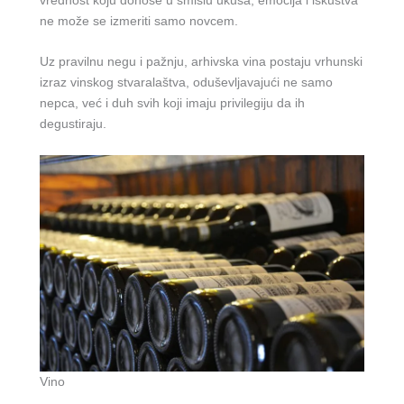
ne može se izmeriti samo novcem.
Uz pravilnu negu i pažnju, arhivska vina postaju vrhunski
izraz vinskog stvaralaštva, oduševljavajući ne samo
nepca, već i duh svih koji imaju privilegiju da ih
degustiraju.
Vino