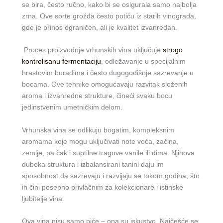
se bira, često ručno, kako bi se osigurala samo najbolja
zrna. Ove sorte grožđa često potiču iz starih vinograda,
gde je prinos ograničen, ali je kvalitet izvanredan.
Proces proizvodnje vrhunskih vina uključuje
strogo
kontrolisanu fermentaciju
, odležavanje u specijalnim
hrastovim buradima i često dugogodišnje sazrevanje u
bocama. Ove tehnike omogućavaju razvitak složenih
aroma i izvanredne strukture, čineći svaku bocu
jedinstvenim umetničkim delom.
Vrhunska vina se odlikuju bogatim, kompleksnim
aromama koje mogu uključivati note voća, začina,
zemlje, pa čak i suptilne tragove vanile ili dima. Njihova
duboka struktura i izbalansirani tanini daju im
sposobnost da sazrevaju i razvijaju se tokom godina, što
ih čini posebno privlačnim za kolekcionare i istinske
ljubitelje vina.
Ova vina nisu samo piće – ona su iskustvo. Najčešće se