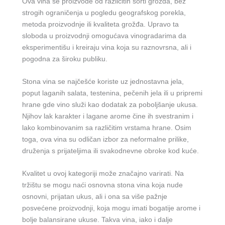
Ova vina se proizvode od različitih sorti grožđa, bez
strogih ograničenja u pogledu geografskog porekla,
metoda proizvodnje ili kvaliteta grožđa. Upravo ta
sloboda u proizvodnji omogućava vinogradarima da
eksperimentišu i kreiraju vina koja su raznovrsna, ali i
pogodna za široku publiku.
Stona vina se najčešće koriste uz jednostavna jela,
poput laganih salata, testenina, pečenih jela ili u pripremi
hrane gde vino služi kao dodatak za poboljšanje ukusa.
Njihov lak karakter i lagane arome čine ih svestranim i
lako kombinovanim sa različitim vrstama hrane. Osim
toga, ova vina su odličan izbor za neformalne prilike,
druženja s prijateljima ili svakodnevne obroke kod kuće.
Kvalitet u ovoj kategoriji može značajno varirati. Na
tržištu se mogu naći osnovna stona vina koja nude
osnovni, prijatan ukus, ali i ona sa više pažnje
posvećene proizvodnji, koja mogu imati bogatije arome i
bolje balansirane ukuse. Takva vina, iako i dalje