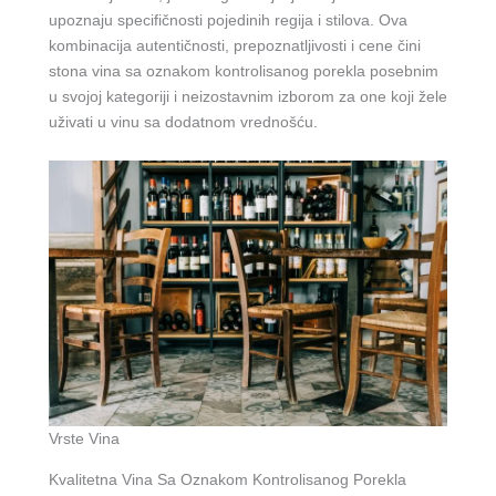
upoznaju specifičnosti pojedinih regija i stilova. Ova
kombinacija autentičnosti, prepoznatljivosti i cene čini
stona vina sa oznakom kontrolisanog porekla posebnim
u svojoj kategoriji i neizostavnim izborom za one koji žele
uživati u vinu sa dodatnom vrednošću.
Vrste Vina
Kvalitetna Vina Sa Oznakom Kontrolisanog Porekla