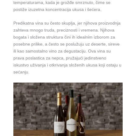
temperaturama, kada je grožđe smrznuto, čime se
postiže izuzetna koncentracija ukusa i šećera.
Predikatna vina su često skuplja, jer njihova proizvodnja
zahteva mnogo truda, preciznosti i vremena. Njihova
bogata i složena struktura čini ih idealnim izborom za
posebne prilike, a često se poslužuju uz deserte, sireve
ili kao samostalno vino za degustaciju. Ova vina su
prava poslastica za nepca, pružajući jedinstveno
iskustvo uživanja i otkrivanja složenih ukusa koji ostaju u
sećanju.