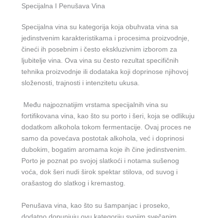
Specijalna I Penušava Vina
Specijalna vina su kategorija koja obuhvata vina sa
jedinstvenim karakteristikama i procesima proizvodnje,
čineći ih posebnim i često ekskluzivnim izborom za
ljubitelje vina. Ova vina su često rezultat specifičnih
tehnika proizvodnje ili dodataka koji doprinose njihovoj
složenosti, trajnosti i intenzitetu ukusa.
Među najpoznatijim vrstama specijalnih vina su
fortifikovana vina, kao što su porto i šeri, koja se odlikuju
dodatkom alkohola tokom fermentacije. Ovaj proces ne
samo da povećava postotak alkohola, već i doprinosi
dubokim, bogatim aromama koje ih čine jedinstvenim.
Porto je poznat po svojoj slatkoći i notama sušenog
voća, dok šeri nudi širok spektar stilova, od suvog i
orašastog do slatkog i kremastog.
Penušava vina, kao što su šampanjac i proseko,
dodatno dopunjuju ovu kategoriju svojim svečanim