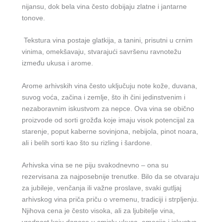
nijansu, dok bela vina često dobijaju zlatne i jantarne
tonove.
Tekstura vina postaje glatkija, a tanini, prisutni u crnim
vinima, omekšavaju, stvarajući savršenu ravnotežu
između ukusa i arome.
Arome arhivskih vina često uključuju note kože, duvana,
suvog voća, začina i zemlje, što ih čini jedinstvenim i
nezaboravnim iskustvom za nepce. Ova vina se obično
proizvode od sorti grožđa koje imaju visok potencijal za
starenje, poput kaberne sovinjona, nebijola, pinot noara,
ali i belih sorti kao što su rizling i šardone.
Arhivska vina se ne piju svakodnevno – ona su
rezervisana za najposebnije trenutke. Bilo da se otvaraju
za jubileje, venčanja ili važne proslave, svaki gutljaj
arhivskog vina priča priču o vremenu, tradiciji i strpljenju.
Njihova cena je često visoka, ali za ljubitelje vina,
vrednost koju donose u smislu ukusa, emocija i iskustva