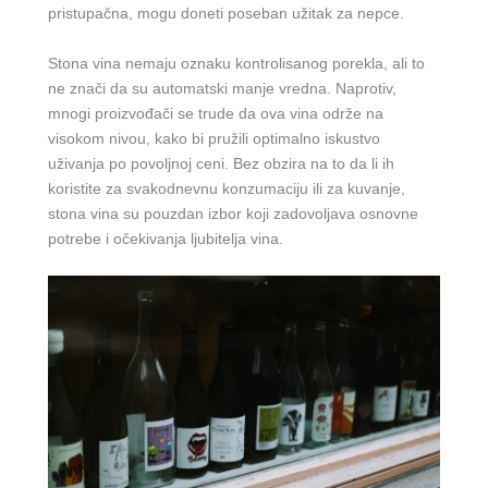
pristupačna, mogu doneti poseban užitak za nepce.
Stona vina nemaju oznaku kontrolisanog porekla, ali to
ne znači da su automatski manje vredna. Naprotiv,
mnogi proizvođači se trude da ova vina održe na
visokom nivou, kako bi pružili optimalno iskustvo
uživanja po povoljnoj ceni. Bez obzira na to da li ih
koristite za svakodnevnu konzumaciju ili za kuvanje,
stona vina su pouzdan izbor koji zadovoljava osnovne
potrebe i očekivanja ljubitelja vina.