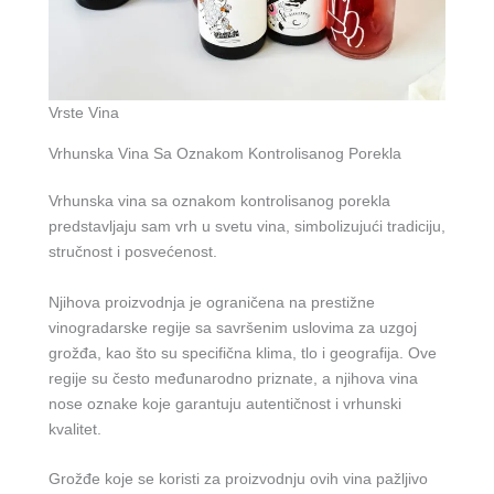
Vrste Vina
Vrhunska Vina Sa Oznakom Kontrolisanog Porekla
Vrhunska vina sa oznakom kontrolisanog porekla
predstavljaju sam vrh u svetu vina, simbolizujući tradiciju,
stručnost i posvećenost.
Njihova proizvodnja je ograničena na prestižne
vinogradarske regije sa savršenim uslovima za uzgoj
grožđa, kao što su specifična klima, tlo i geografija. Ove
regije su često međunarodno priznate, a njihova vina
nose oznake koje garantuju autentičnost i vrhunski
kvalitet.
Grožđe koje se koristi za proizvodnju ovih vina pažljivo