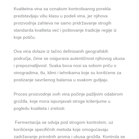
Kvalitetna vina sa oznakom kontrolisanog porekla
predstavljaju višu klasu u podeli vina, jer njihova
proizvodnja zahteva ne samo pridržavanje strogih
standarda kvaliteta već i poštovanje tradicije regije iz
koje potiču.
Ova vina dolaze iz tačno definisanih geografskih
područja, čime se osigurava autentičnost njihovog ukusa
i prepoznatljivost. Svaka boca nosi sa sobom priču o
vinogradima, tlu, klimi i tehnikama koje su korišćene za
postizanje savršenog balansa u svakom gutljaju.
Proces proizvodnje ovih vina počinje pažljivim odabirom
grožđa, koje mora ispunjavati stroge kriterijume u
pogledu kvaliteta i zrelosti.
Fermentacija se odvija pod strogom kontrolom, uz
korišćenje specifičnih metoda koje omogućavaju
zadržavanje prirodnih aroma i ukusa grožđa. Kontrola se