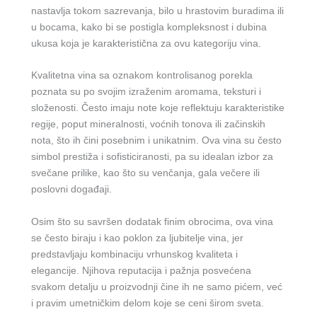
nastavlja tokom sazrevanja, bilo u hrastovim buradima ili
u bocama, kako bi se postigla kompleksnost i dubina
ukusa koja je karakteristična za ovu kategoriju vina.
Kvalitetna vina sa oznakom kontrolisanog porekla
poznata su po svojim izraženim aromama, teksturi i
složenosti. Često imaju note koje reflektuju karakteristike
regije, poput mineralnosti, voćnih tonova ili začinskih
nota, što ih čini posebnim i unikatnim. Ova vina su često
simbol prestiža i sofisticiranosti, pa su idealan izbor za
svečane prilike, kao što su venčanja, gala večere ili
poslovni događaji.
Osim što su savršen dodatak finim obrocima, ova vina
se često biraju i kao poklon za ljubitelje vina, jer
predstavljaju kombinaciju vrhunskog kvaliteta i
elegancije. Njihova reputacija i pažnja posvećena
svakom detalju u proizvodnji čine ih ne samo pićem, već
i pravim umetničkim delom koje se ceni širom sveta.