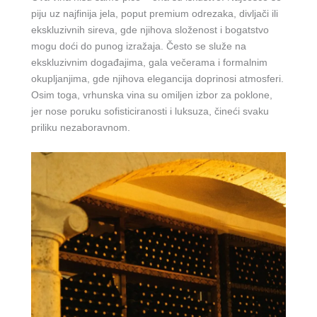
piju uz najfinija jela, poput premium odrezaka, divljači ili
ekskluzivnih sireva, gde njihova složenost i bogatstvo
mogu doći do punog izražaja. Često se služe na
ekskluzivnim događajima, gala večerama i formalnim
okupljanjima, gde njihova elegancija doprinosi atmosferi.
Osim toga, vrhunska vina su omiljen izbor za poklone,
jer nose poruku sofisticiranosti i luksuza, čineći svaku
priliku nezaboravnom.