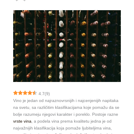
4.7
(
9
)
Vino je jedan od najraznovrsnijih i najcenjenijih napitaka
na svetu, sa različitim klasifikacijama koje pomažu da se
bolje razumeju njegovi karakter i poreklo. Postoje razne
vrste vina
, a podela vina prema kvalitetu jedna je od
najvažnijih klasifikacija koja pomaže ljubiteljima vina,