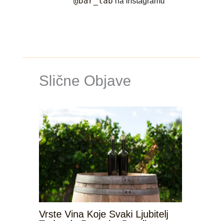
@bar_lab
na Instagramu
Slične Objave
Vrste Vina Koje Svaki Ljubitelj