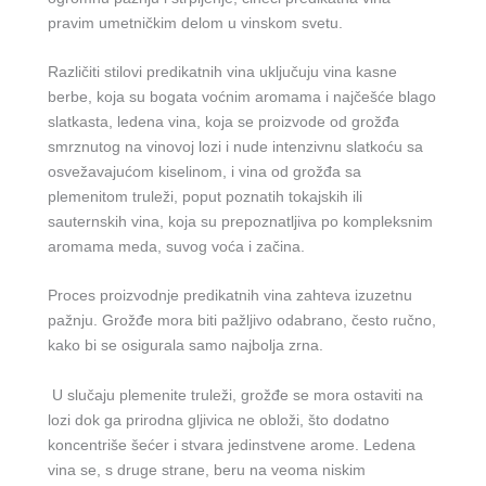
pravim umetničkim delom u vinskom svetu.
Različiti stilovi predikatnih vina uključuju vina kasne
berbe, koja su bogata voćnim aromama i najčešće blago
slatkasta, ledena vina, koja se proizvode od grožđa
smrznutog na vinovoj lozi i nude intenzivnu slatkoću sa
osvežavajućom kiselinom, i vina od grožđa sa
plemenitom truleži, poput poznatih tokajskih ili
sauternskih vina, koja su prepoznatljiva po kompleksnim
aromama meda, suvog voća i začina.
Proces proizvodnje predikatnih vina zahteva izuzetnu
pažnju. Grožđe mora biti pažljivo odabrano, često ručno,
kako bi se osigurala samo najbolja zrna.
U slučaju plemenite truleži, grožđe se mora ostaviti na
lozi dok ga prirodna gljivica ne obloži, što dodatno
koncentriše šećer i stvara jedinstvene arome. Ledena
vina se, s druge strane, beru na veoma niskim