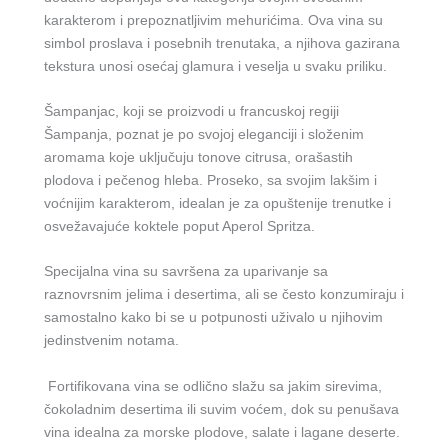
karakterom i prepoznatljivim mehurićima. Ova vina su
simbol proslava i posebnih trenutaka, a njihova gazirana
tekstura unosi osećaj glamura i veselja u svaku priliku.
Šampanjac, koji se proizvodi u francuskoj regiji
Šampanja, poznat je po svojoj eleganciji i složenim
aromama koje uključuju tonove citrusa, orašastih
plodova i pečenog hleba. Proseko, sa svojim lakšim i
voćnijim karakterom, idealan je za opuštenije trenutke i
osvežavajuće koktele poput Aperol Spritza.
Specijalna vina su savršena za uparivanje sa
raznovrsnim jelima i desertima, ali se često konzumiraju i
samostalno kako bi se u potpunosti uživalo u njihovim
jedinstvenim notama.
Fortifikovana vina se odlično slažu sa jakim sirevima,
čokoladnim desertima ili suvim voćem, dok su penušava
vina idealna za morske plodove, salate i lagane deserte.