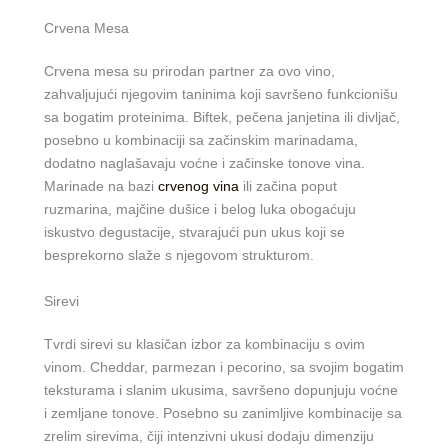
Crvena Mesa
Crvena mesa su prirodan partner za ovo vino,
zahvaljujući njegovim taninima koji savršeno funkcionišu
sa bogatim proteinima. Biftek, pečena janjetina ili divljač,
posebno u kombinaciji sa začinskim marinadama,
dodatno naglašavaju voćne i začinske tonove vina.
Marinade na bazi
crvenog vina
ili začina poput
ruzmarina, majčine dušice i belog luka obogaćuju
iskustvo degustacije, stvarajući pun ukus koji se
besprekorno slaže s njegovom strukturom.
Sirevi
Tvrdi sirevi su klasičan izbor za kombinaciju s ovim
vinom. Cheddar, parmezan i pecorino, sa svojim bogatim
teksturama i slanim ukusima, savršeno dopunjuju voćne
i zemljane tonove. Posebno su zanimljive kombinacije sa
zrelim sirevima, čiji intenzivni ukusi dodaju dimenziju