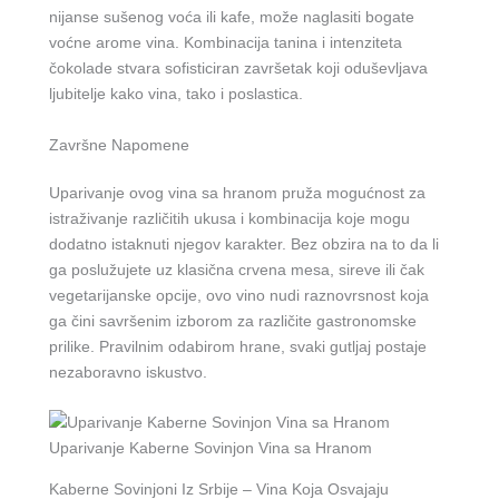
nijanse sušenog voća ili kafe, može naglasiti bogate
voćne arome vina. Kombinacija tanina i intenziteta
čokolade stvara sofisticiran završetak koji oduševljava
ljubitelje kako vina, tako i poslastica.
Završne Napomene
Uparivanje ovog vina sa hranom pruža mogućnost za
istraživanje različitih ukusa i kombinacija koje mogu
dodatno istaknuti njegov karakter. Bez obzira na to da li
ga poslužujete uz klasična crvena mesa, sireve ili čak
vegetarijanske opcije, ovo vino nudi raznovrsnost koja
ga čini savršenim izborom za različite gastronomske
prilike. Pravilnim odabirom hrane, svaki gutljaj postaje
nezaboravno iskustvo.
Uparivanje Kaberne Sovinjon Vina sa Hranom
Kaberne Sovinjoni Iz Srbije – Vina Koja Osvajaju