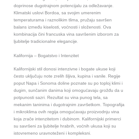
doprinose dugotrajnom potencijalu za odležavanje.
Klimatski uslovi Bordoa, sa svojim umerenim
temperaturama i raznolikim tlima, pružaju savršen
balans između kiselosti, voćnosti i složenosti. Ova
kombinacija čini francuska vina savršenim izborom za
ljubitelje tradicionalne elegancije.
Kalifornija – Bogatstvo i Intenzitet
Kalifornijski stil donosi intenzivne i bogate ukuse koji
često uključuju note zrelih šljiva, kupina i vanile. Regije
poput Napa i Sonoma doline poznate su po toploj klimi i
dugim, sunčanim danima koji omogućavaju grožđu da u
potpunosti sazri. Rezultat su vina punog tela, sa
mekanim taninima i dugotrajnim završetkom. Topografija
i mikroklima ovih regija omogućavaju proizvodnju vina
koja zrače intenzitetom i dubinom. Kalifornijski primerci
su savršeni za ljubitelje hrabrih, voćnih ukusa koji su
istovremeno uravnoteženi i kompleksni.