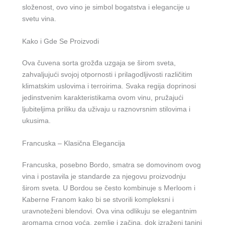
složenost, ovo vino je simbol bogatstva i elegancije u
svetu vina.
Kako i Gde Se Proizvodi
Ova čuvena sorta grožđa uzgaja se širom sveta,
zahvaljujući svojoj otpornosti i prilagodljivosti različitim
klimatskim uslovima i terroirima. Svaka regija doprinosi
jedinstvenim karakteristikama ovom vinu, pružajući
ljubiteljima priliku da uživaju u raznovrsnim stilovima i
ukusima.
Francuska – Klasična Elegancija
Francuska, posebno Bordo, smatra se domovinom ovog
vina i postavila je standarde za njegovu proizvodnju
širom sveta. U Bordou se često kombinuje s Merloom i
Kaberne Franom kako bi se stvorili kompleksni i
uravnoteženi blendovi. Ova vina odlikuju se elegantnim
aromama crnog voća, zemlje i začina, dok izraženi tanini