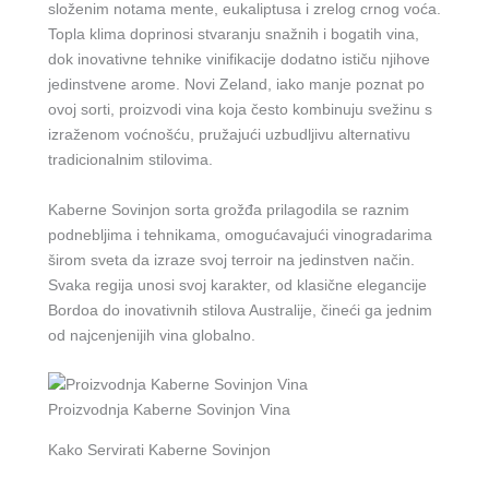
složenim notama mente, eukaliptusa i zrelog crnog voća.
Topla klima doprinosi stvaranju snažnih i bogatih vina,
dok inovativne tehnike vinifikacije dodatno ističu njihove
jedinstvene arome. Novi Zeland, iako manje poznat po
ovoj sorti, proizvodi vina koja često kombinuju svežinu s
izraženom voćnošću, pružajući uzbudljivu alternativu
tradicionalnim stilovima.
Kaberne Sovinjon sorta grožđa prilagodila se raznim
podnebljima i tehnikama, omogućavajući vinogradarima
širom sveta da izraze svoj terroir na jedinstven način.
Svaka regija unosi svoj karakter, od klasične elegancije
Bordoa do inovativnih stilova Australije, čineći ga jednim
od najcenjenijih vina globalno.
Proizvodnja Kaberne Sovinjon Vina
Kako Servirati Kaberne Sovinjon