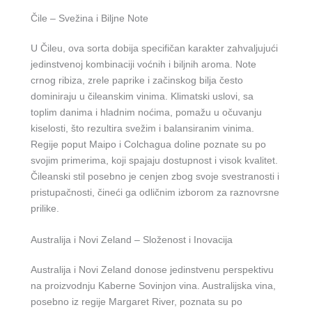
Čile – Svežina i Biljne Note
U Čileu, ova sorta dobija specifičan karakter zahvaljujući
jedinstvenoj kombinaciji voćnih i biljnih aroma. Note
crnog ribiza, zrele paprike i začinskog bilja često
dominiraju u čileanskim vinima. Klimatski uslovi, sa
toplim danima i hladnim noćima, pomažu u očuvanju
kiselosti, što rezultira svežim i balansiranim vinima.
Regije poput Maipo i Colchagua doline poznate su po
svojim primerima, koji spajaju dostupnost i visok kvalitet.
Čileanski stil posebno je cenjen zbog svoje svestranosti i
pristupačnosti, čineći ga odličnim izborom za raznovrsne
prilike.
Australija i Novi Zeland – Složenost i Inovacija
Australija i Novi Zeland donose jedinstvenu perspektivu
na proizvodnju Kaberne Sovinjon vina. Australijska vina,
posebno iz regije Margaret River, poznata su po