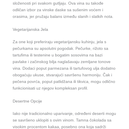
složenosti pri svakom gutljaju. Ova vina su takođe
odličan izbor za vinske daske sa sušenim voćem i
orasima, jer pružaju balans između slanih i slatkih nota.
Vegetarijanska Jela
Za one koji preferiraju vegetarijansku kuhinju, jela s
pečurkama su apsolutni pogodak. Pečurke, rižoto sa
tartufima ili testenine u bogatim sosovima na bazi
pavlake i začinskog bilja naglašavaju zemljane tonove
vina. Dodaci poput parmezana ili tartufovog ulja dodatno
obogaćuju ukuse, stvarajući savršenu harmoniju. Čak i
pečena povrća, poput patlidžana ili tikvica, mogu odlično
funkcionisati uz njegov kompleksan profil.
Desertne Opcije
Iako nije tradicionalno uparivanje, određeni deserti mogu
se savršeno uklopiti s ovim vinom. Tamna čokolada sa
visokim procentom kakaa, posebno ona koja sadrži