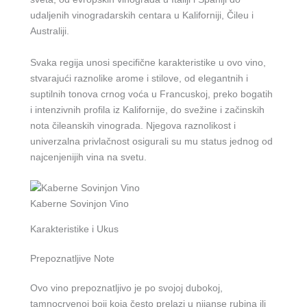
udaljenih vinogradarskih centara u Kaliforniji, Čileu i
Australiji.
Svaka regija unosi specifične karakteristike u ovo vino,
stvarajući raznolike arome i stilove, od elegantnih i
suptilnih tonova crnog voća u Francuskoj, preko bogatih
i intenzivnih profila iz Kalifornije, do svežine i začinskih
nota čileanskih vinograda. Njegova raznolikost i
univerzalna privlačnost osigurali su mu status jednog od
najcenjenijih vina na svetu.
Kaberne Sovinjon Vino
Karakteristike i Ukus
Prepoznatljive Note
Ovo vino prepoznatljivo je po svojoj dubokoj,
tamnocrvenoj boji koja često prelazi u nijanse rubina ili