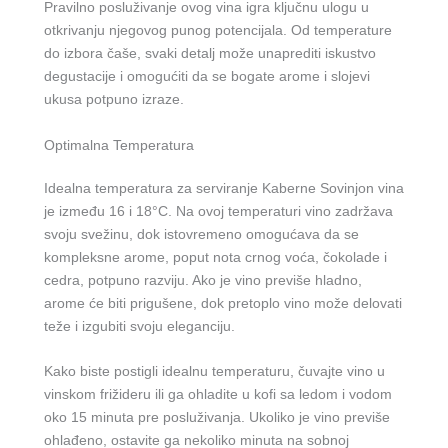
Pravilno posluživanje ovog vina igra ključnu ulogu u
otkrivanju njegovog punog potencijala. Od temperature
do izbora čaše, svaki detalj može unaprediti iskustvo
degustacije i omogućiti da se bogate arome i slojevi
ukusa potpuno izraze.
Optimalna Temperatura
Idealna temperatura za serviranje Kaberne Sovinjon vina
je između 16 i 18°C. Na ovoj temperaturi vino zadržava
svoju svežinu, dok istovremeno omogućava da se
kompleksne arome, poput nota crnog voća, čokolade i
cedra, potpuno razviju. Ako je vino previše hladno,
arome će biti prigušene, dok pretoplo vino može delovati
teže i izgubiti svoju eleganciju.
Kako biste postigli idealnu temperaturu, čuvajte vino u
vinskom frižideru ili ga ohladite u kofi sa ledom i vodom
oko 15 minuta pre posluživanja. Ukoliko je vino previše
ohlađeno, ostavite ga nekoliko minuta na sobnoj