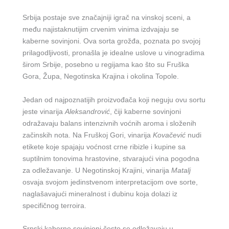
Srbija postaje sve značajniji igrač na vinskoj sceni, a
među najistaknutijim crvenim vinima izdvajaju se
kaberne sovinjoni. Ova sorta grožđa, poznata po svojoj
prilagodljivosti, pronašla je idealne uslove u vinogradima
širom Srbije, posebno u regijama kao što su Fruška
Gora, Župa, Negotinska Krajina i okolina Topole.
Jedan od najpoznatijih proizvođača koji neguju ovu sortu
jeste vinarija
Aleksandrović
, čiji kaberne sovinjoni
odražavaju balans intenzivnih voćnih aroma i složenih
začinskih nota. Na Fruškoj Gori, vinarija
Kovačević
nudi
etikete koje spajaju voćnost crne ribizle i kupine sa
suptilnim tonovima hrastovine, stvarajući vina pogodna
za odležavanje. U Negotinskoj Krajini, vinarija
Matalj
osvaja svojom jedinstvenom interpretacijom ove sorte,
naglašavajući mineralnost i dubinu koja dolazi iz
specifičnog terroira.
Srpski kaberne sovinjoni često se odležavaju u