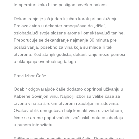
temperaturi kako bi se postigao savršen balans.
Dekantiranje je još jedan ključan korak pri posluženju.
Prelazak vina u dekanter omogućava da „diše“,
oslobađajući svoje složene arome i omekšavajući tanine.
Preporučuje se dekantiranje najmanje 30 minuta pre
posluživanja, posebno za vina koja su mlađa ili tek
otvorena. Kod starijih godišta, dekantiranje može pomoći
u uklanjanju eventualnog taloga.
Pravi Izbor Čaše
Odabir odgovarajuće čaše dodatno doprinosi uživanju u
Kaberne Sovinjon vinu. Najbolji izbor su velike čaše za
crvena vina sa širokim otvorom i zaobljenim zidovima.
Ovakav oblik omogućava bolji kontakt vina s vazduhom,
čime se arome poput voćnih i začinskih nota oslobađaju
u punom intenzitetu.
Prilikom sipanja, nemojte prepuniti čašu. Preporučuje se