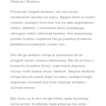
Tekstura i Struktura
Punog tela i bogate strukture, ovo vino pruža
nezaboravno iskustvo na nepcu. Njegovi tanini su snažni
i prisutni, pružajući čvrst okvir koji mu daje dugotrajnost i
dubinu. Međutim, s vremenom tanini omekšavaju,
otkrivajući mekši i rafiniraniji karakter. Ovo balansiranje
između čvrstine i suptilnosti čini ga posebno privlačnim
ljubiteljima kompleksnih crvenih vina.
Ono što ga dodatno izdvaja je sposobnost da se
prilagodi raznim vrstama odležavanja. Bilo da se čuva u
hrastovim buradima ili boci, svaki metod doprinosi
razvoju novih slojeva ukusa i teksture. Njegova struktura
omogućava da ostane dugo na nepcu, pružajući bogat,
dugotrajan završetak koji često uključuje zemljane i
začinske tonove.
Bez obzira na to da li se pije mlado, kada dominiraju
voćne arome, ili odležalo, kada pokazuje svu svoju