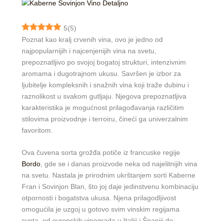
5
(
5
)
Poznat kao kralj crvenih vina, ovo je jedno od
najpopularnijih i najcenjenijih vina na svetu,
prepoznatljivo po svojoj bogatoj strukturi, intenzivnim
aromama i dugotrajnom ukusu. Savršen je izbor za
ljubitelje kompleksnih i snažnih vina koji traže dubinu i
raznolikost u svakom gutljaju. Njegova prepoznatljiva
karakteristika je mogućnost prilagođavanja različitim
stilovima proizvodnje i terroiru, čineći ga univerzalnim
favoritom.
Ova čuvena sorta grožđa potiče iz francuske regije
Bordo
, gde se i danas proizvode neka od najelitnijih vina
na svetu. Nastala je prirodnim ukrštanjem sorti Kaberne
Fran i Sovinjon Blan, što joj daje jedinstvenu kombinaciju
otpornosti i bogatstva ukusa. Njena prilagodljivost
omogućila je uzgoj u gotovo svim vinskim regijama
sveta, od evropskih vinograda u Italiji i Španiji do