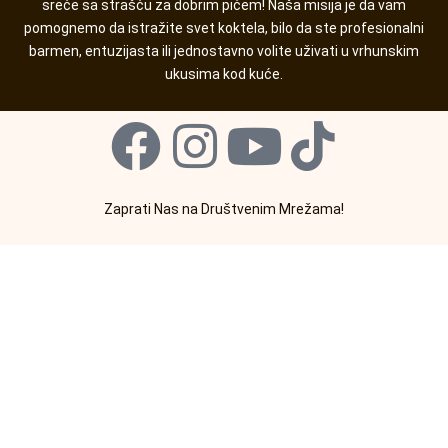
sreće sa strašću za dobrim pićem! Naša misija je da vam
pomognemo da istražite svet koktela, bilo da ste profesionalni
barmen, entuzijasta ili jednostavno volite uživati u vrhunskim
ukusima kod kuće.
F
I
Y
T
a
n
o
i
Zaprati Nas na Društvenim Mrežama!
c
s
u
k
e
t
t
t
b
a
u
o
o
g
b
k
o
r
e