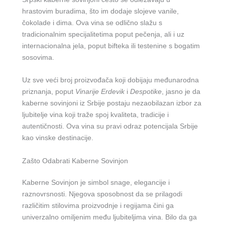
hrastovim buradima, što im dodaje slojeve vanile,
čokolade i dima. Ova vina se odlično slažu s
tradicionalnim specijalitetima poput pečenja, ali i uz
internacionalna jela, poput bifteka ili testenine s bogatim
sosovima.
Uz sve veći broj proizvođača koji dobijaju međunarodna
priznanja, poput
Vinarije Erdevik
i
Despotike
, jasno je da
kaberne sovinjoni iz Srbije postaju nezaobilazan izbor za
ljubitelje vina koji traže spoj kvaliteta, tradicije i
autentičnosti. Ova vina su pravi odraz potencijala Srbije
kao vinske destinacije.
Zašto Odabrati Kaberne Sovinjon
Kaberne Sovinjon je simbol snage, elegancije i
raznovrsnosti. Njegova sposobnost da se prilagodi
različitim stilovima proizvodnje i regijama čini ga
univerzalno omiljenim među ljubiteljima vina. Bilo da ga