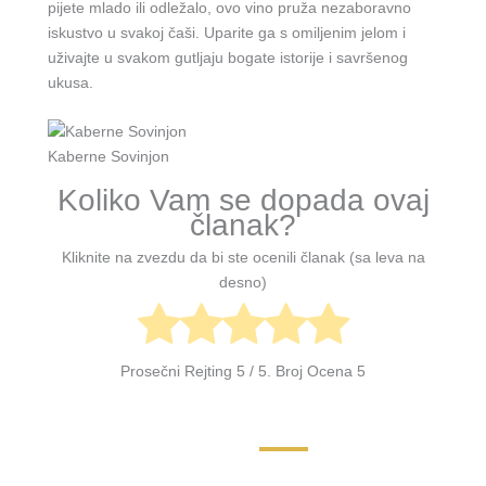
pijete mlado ili odležalo, ovo vino pruža nezaboravno
iskustvo u svakoj čaši. Uparite ga s omiljenim jelom i
uživajte u svakom gutljaju bogate istorije i savršenog
ukusa.
Kaberne Sovinjon
Koliko Vam se dopada ovaj
članak?
Kliknite na zvezdu da bi ste ocenili članak (sa leva na
desno)
Prosečni Rejting
5
/ 5. Broj Ocena
5