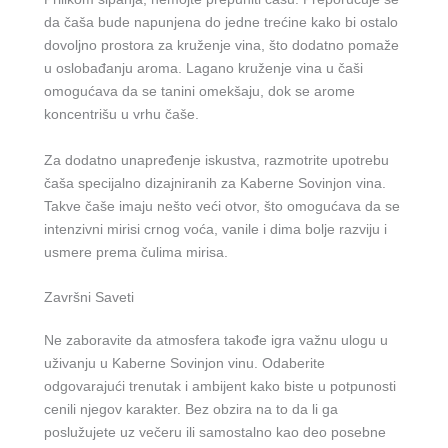
da čaša bude napunjena do jedne trećine kako bi ostalo
dovoljno prostora za kruženje vina, što dodatno pomaže
u oslobađanju aroma. Lagano kruženje vina u čaši
omogućava da se tanini omekšaju, dok se arome
koncentrišu u vrhu čaše.
Za dodatno unapređenje iskustva, razmotrite upotrebu
čaša specijalno dizajniranih za Kaberne Sovinjon vina.
Takve čaše imaju nešto veći otvor, što omogućava da se
intenzivni mirisi crnog voća, vanile i dima bolje razviju i
usmere prema čulima mirisa.
Završni Saveti
Ne zaboravite da atmosfera takođe igra važnu ulogu u
uživanju u Kaberne Sovinjon vinu. Odaberite
odgovarajući trenutak i ambijent kako biste u potpunosti
cenili njegov karakter. Bez obzira na to da li ga
poslužujete uz večeru ili samostalno kao deo posebne