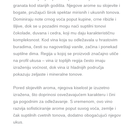
granata kod starijih godišta. Njegove arome su slojevite i
bogate, pružajući širok spektar mirisnih i ukusnih tonova.
Dominiraju note crnog voća poput kupine, crne ribizle i
šljive, dok se u pozadini mogu naći suptilni tonovi
čokolade, duvana i cedra, koji mu daju karakterističnu
kompleksnost. Kod vina koja su odležavala u hrastovim
buradima, česti su nagoveštaji vanile, začina i ponekad
suptilne dima. Regija u kojoj se proizvodi značajno utiče
na profil ukusa – vina iz toplijih regija često imaju
izraženiju voćnost, dok vina iz hladnijih područja
pokazuju zeljaste i mineralne tonove.
Pored slojevitih aroma, njegova kiselost je izuzetno
izražena, što doprinosi osvežavajućem karakteru i čini
ga pogodnim za odležavanje. S vremenom, ovo vino
razvija sofisticiranije arome poput suvog voća, zemlje i
čak suptilnih cvetnih tonova, dodatno obogaćujući njegov
ukus.