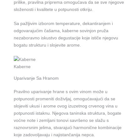
prilike, pravilna priprema omogućava da se sve njegove
složenosti i kvalitete u potpunosti otkriju.
Sa pažljivim izborom temperature, dekantiranjem i
odgovarajućim čašama, kaberne sovinjon pruža
nezaboravno iskustvo degustacije koje ističe njegovu
bogatu strukturu i slojevite arome.
Kaberne
Uparivanje Sa Hranom
Pravilno uparivanje hrane s ovim vinom može u
potpunosti promeniti doživljaj, omogućavajući da se
slojeviti ukusi i arome ovog izuzetnog crvenog vina u
potpunosti istaknu. Njegova taninska struktura, bogate
voćne note i zemljani tonovi savršeno se slažu s
raznovrsnim jelima, stvarajući harmonične kombinacije
koje zadovoljavaju i najistančanija nepca.