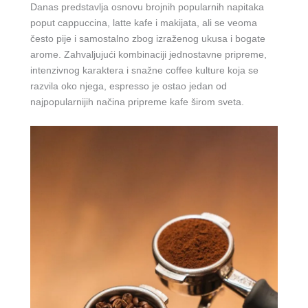
Danas predstavlja osnovu brojnih popularnih napitaka
poput cappuccina, latte kafe i makijata, ali se veoma
često pije i samostalno zbog izraženog ukusa i bogate
arome. Zahvaljujući kombinaciji jednostavne pripreme,
intenzivnog karaktera i snažne coffee kulture koja se
razvila oko njega, espresso je ostao jedan od
najpopularnijih načina pripreme kafe širom sveta.