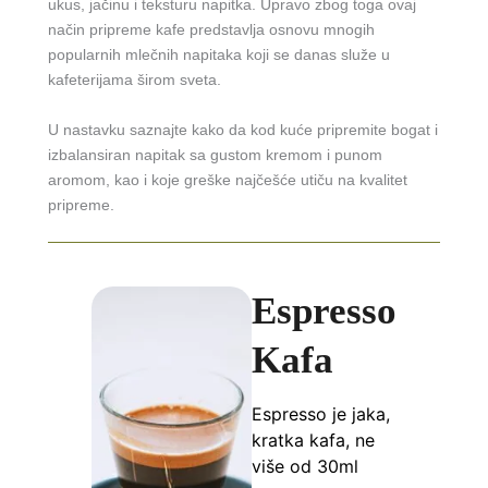
ukus, jačinu i teksturu napitka. Upravo zbog toga ovaj
način pripreme kafe predstavlja osnovu mnogih
popularnih mlečnih napitaka koji se danas služe u
kafeterijama širom sveta.
U nastavku saznajte kako da kod kuće pripremite bogat i
izbalansiran napitak sa gustom kremom i punom
aromom, kao i koje greške najčešće utiču na kvalitet
pripreme.
Espresso
Kafa
Espresso je jaka,
kratka kafa, ne
više od 30ml