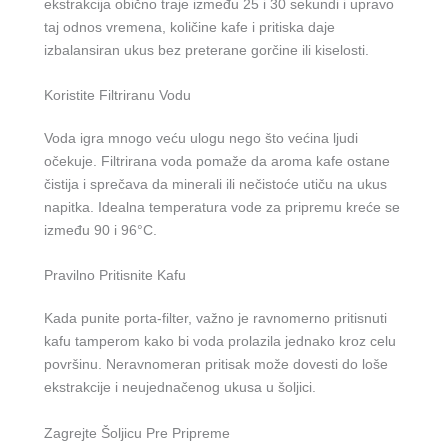
ekstrakcija obično traje između 25 i 30 sekundi i upravo
taj odnos vremena, količine kafe i pritiska daje
izbalansiran ukus bez preterane gorčine ili kiselosti.
Koristite Filtriranu Vodu
Voda igra mnogo veću ulogu nego što većina ljudi
očekuje. Filtrirana voda pomaže da aroma kafe ostane
čistija i sprečava da minerali ili nečistoće utiču na ukus
napitka. Idealna temperatura vode za pripremu kreće se
između 90 i 96°C.
Pravilno Pritisnite Kafu
Kada punite porta-filter, važno je ravnomerno pritisnuti
kafu tamperom kako bi voda prolazila jednako kroz celu
površinu. Neravnomeran pritisak može dovesti do loše
ekstrakcije i neujednačenog ukusa u šoljici.
Zagrejte Šoljicu Pre Pripreme