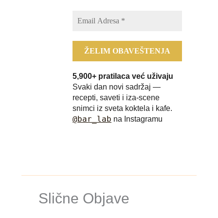
5,900+ pratilaca već uživaju
Svaki dan novi sadržaj —
recepti, saveti i iza-scene
snimci iz sveta koktela i kafe.
@bar_lab
na Instagramu
Slične Objave