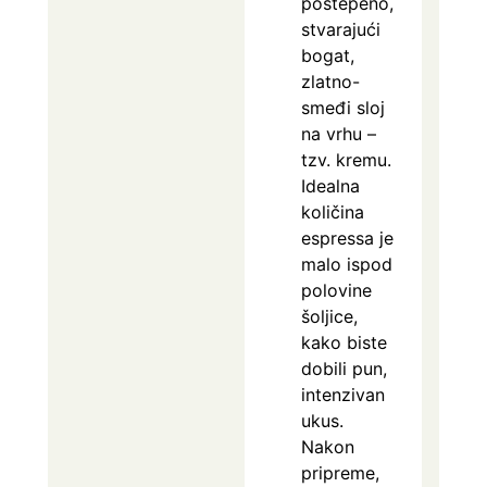
postepeno,
stvarajući
bogat,
zlatno-
smeđi sloj
na vrhu –
tzv. kremu.
Idealna
količina
espressa je
malo ispod
polovine
šoljice,
kako biste
dobili pun,
intenzivan
ukus.
Nakon
pripreme,