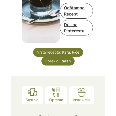
Odštampaj
Recept
Deli na
Pinterestu
Vrsta recepta:
Kafa, Piće
Poreklo:
Italian
Sastojci
Oprema
Instrukcije