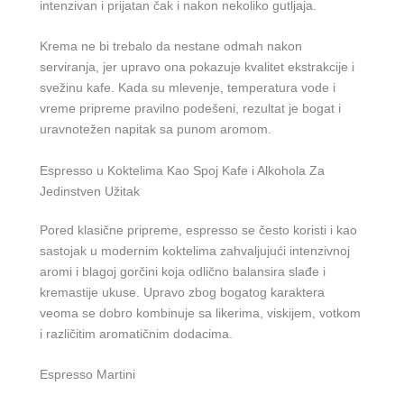
intenzivan i prijatan čak i nakon nekoliko gutljaja.
Krema ne bi trebalo da nestane odmah nakon
serviranja, jer upravo ona pokazuje kvalitet ekstrakcije i
svežinu kafe. Kada su mlevenje, temperatura vode i
vreme pripreme pravilno podešeni, rezultat je bogat i
uravnotežen napitak sa punom aromom.
Espresso u Koktelima Kao Spoj Kafe i Alkohola Za
Jedinstven Užitak
Pored klasične pripreme, espresso se često koristi i kao
sastojak u modernim koktelima zahvaljujući intenzivnoj
aromi i blagoj gorčini koja odlično balansira slađe i
kremastije ukuse. Upravo zbog bogatog karaktera
veoma se dobro kombinuje sa likerima, viskijem, votkom
i različitim aromatičnim dodacima.
Espresso Martini