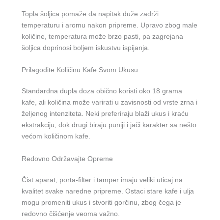
Topla šoljica pomaže da napitak duže zadrži
temperaturu i aromu nakon pripreme. Upravo zbog male
količine, temperatura može brzo pasti, pa zagrejana
šoljica doprinosi boljem iskustvu ispijanja.
Prilagodite Količinu Kafe Svom Ukusu
Standardna dupla doza obično koristi oko 18 grama
kafe, ali količina može varirati u zavisnosti od vrste zrna i
željenog intenziteta. Neki preferiraju blaži ukus i kraću
ekstrakciju, dok drugi biraju puniji i jači karakter sa nešto
većom količinom kafe.
Redovno Održavajte Opreme
Čist aparat, porta-filter i tamper imaju veliki uticaj na
kvalitet svake naredne pripreme. Ostaci stare kafe i ulja
mogu promeniti ukus i stvoriti gorčinu, zbog čega je
redovno čišćenje veoma važno.