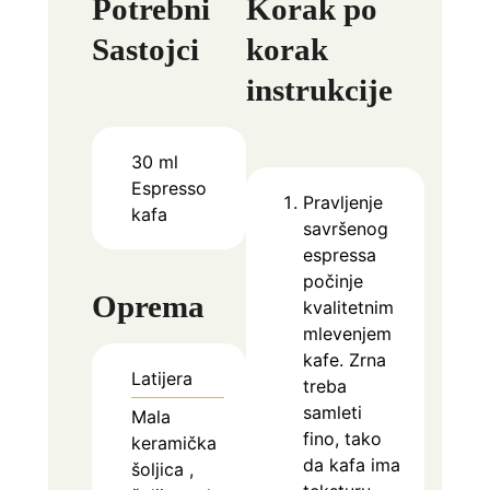
Potrebni
Korak po
Sastojci
korak
instrukcije
30
ml
Espresso
Pravljenje
kafa
savršenog
espressa
počinje
Oprema
kvalitetnim
mlevenjem
kafe. Zrna
Latijera
treba
samleti
Mala
fino, tako
keramička
da kafa ima
šoljica
,