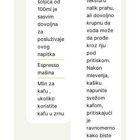
teksturu
šoljica od
nalik prahu,
100ml je
ali dovoljno
sasvim
krupnu da
dovoljna
voda može
za
da prođe
posluživaje
kroz nju
ovog
pod
napitka
pritiskom.
Espresso
Nakon
mašina
mlevenja,
kašiku
Mlin za
napunite
kafu
,
svežom
ukoliko
kafom,
koristite
pritiskajući
kafu u zrnu
je
ravnomerno
kako biste