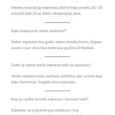
Idealna ekstrakcija espressa obično traje između 25 i 30
sekundi kako bi se dobio izbalansiran ukus.
Kako prepoznati dobar espresso?
Dobar espresso ima gustu zlatno-smeđu kremu, bogatu
aromu i pun ukus bez preterane gorčine ili kiselosti.
Zašto je važna sveže mlevena kafa za espresso?
Sveže mlevena kafa zadržava prirodna ulja i arome koje
daju intenzivniji i bogatiji ukus espressu.
Koja je razlika između espressa i domaće kafe?
Espresso se priprema pod pritiskom i ima