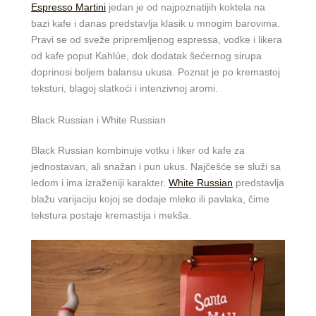
Espresso Martini
jedan je od najpoznatijih koktela na
bazi kafe i danas predstavlja klasik u mnogim barovima.
Pravi se od sveže pripremljenog espressa, vodke i likera
od kafe poput Kahlúe, dok dodatak šećernog sirupa
doprinosi boljem balansu ukusa. Poznat je po kremastoj
teksturi, blagoj slatkoći i intenzivnoj aromi.
Black Russian i White Russian
Black Russian kombinuje votku i liker od kafe za
jednostavan, ali snažan i pun ukus. Najčešće se služi sa
ledom i ima izraženiji karakter.
White Russian
predstavlja
blažu varijaciju kojoj se dodaje mleko ili pavlaka, čime
tekstura postaje kremastija i mekša.