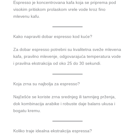
Espresso je koncentrovana kafa koja se priprema pod
visokim pritiskom prolaskom vrele vode kroz fino
mlevenu kafu.
Kako napraviti dobar espresso kod kuće?
Za dobar espresso potrebni su kvalitetna sveže mlevena
kafa, pravilno mlevenje, odgovarajuća temperatura vode
i pravilna ekstrakcija od oko 25 do 30 sekundi.
Koja zrna su najbolja za espresso?
Najčešće se koriste zrna srednjeg ili tamnijeg prženja,
dok kombinacija arabike i robuste daje balans ukusa i
bogatu kremu.
Koliko traje idealna ekstrakcija espressa?