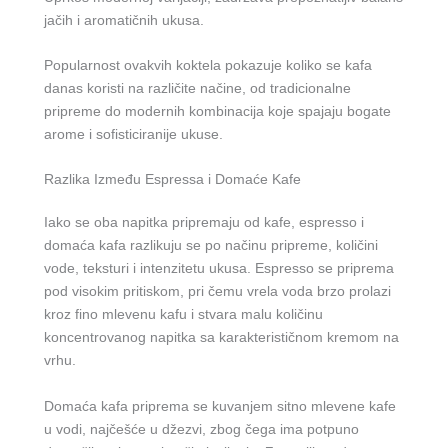
jačih i aromatičnih ukusa.
Popularnost ovakvih koktela pokazuje koliko se kafa
danas koristi na različite načine, od tradicionalne
pripreme do modernih kombinacija koje spajaju bogate
arome i sofisticiranije ukuse.
Razlika Između Espressa i Domaće Kafe
Iako se oba napitka pripremaju od kafe, espresso i
domaća kafa razlikuju se po načinu pripreme, količini
vode, teksturi i intenzitetu ukusa. Espresso se priprema
pod visokim pritiskom, pri čemu vrela voda brzo prolazi
kroz fino mlevenu kafu i stvara malu količinu
koncentrovanog napitka sa karakterističnom kremom na
vrhu.
Domaća kafa priprema se kuvanjem sitno mlevene kafe
u vodi, najčešće u džezvi, zbog čega ima potpuno