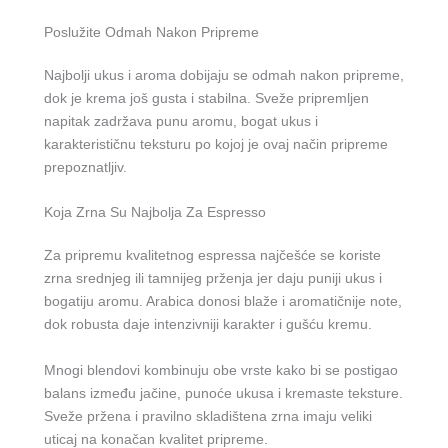
Poslužite Odmah Nakon Pripreme
Najbolji ukus i aroma dobijaju se odmah nakon pripreme,
dok je krema još gusta i stabilna. Sveže pripremljen
napitak zadržava punu aromu, bogat ukus i
karakterističnu teksturu po kojoj je ovaj način pripreme
prepoznatljiv.
Koja Zrna Su Najbolja Za Espresso
Za pripremu kvalitetnog espressa najčešće se koriste
zrna srednjeg ili tamnijeg prženja jer daju puniji ukus i
bogatiju aromu. Arabica donosi blaže i aromatičnije note,
dok robusta daje intenzivniji karakter i gušću kremu.
Mnogi blendovi kombinuju obe vrste kako bi se postigao
balans između jačine, punoće ukusa i kremaste teksture.
Sveže pržena i pravilno skladištena zrna imaju veliki
uticaj na konačan kvalitet pripreme.