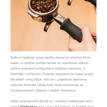
Kultura ispijanja ovog napitka danas je prisutna širom
sveta, a različite zemlje razvile su sopstvene stilove i
načine pripreme prilagođene lokalnim ukusima. U
Australiji i na Novom Zelandu popularni su napici poput
flat white i long black, dok se u pojedinim delovima
Latinske Amerike i Azije kafa često kombinuje sa
kondenzovanim mlekom i slađim dodacima.
Veliku popularnost doneli su i moderni kafeterijski lanci
poput
Starbucksa
, kao i sve veći interes za kvalitet zrna,