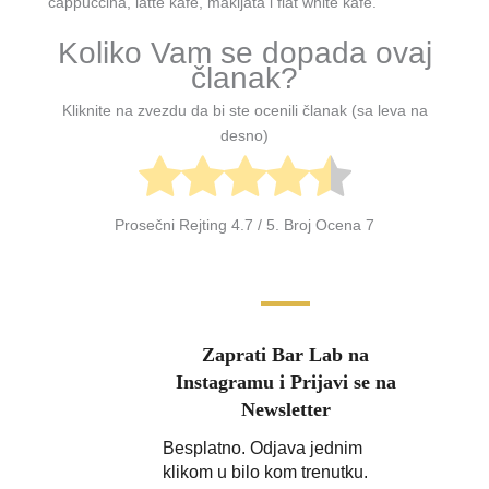
cappuccina, latte kafe, makijata i flat white kafe.
Koliko Vam se dopada ovaj
članak?
Kliknite na zvezdu da bi ste ocenili članak (sa leva na
desno)
Prosečni Rejting
4.7
/ 5. Broj Ocena
7
Zaprati Bar Lab na
Instagramu i Prijavi se na
Newsletter
Besplatno. Odjava jednim
klikom u bilo kom trenutku.