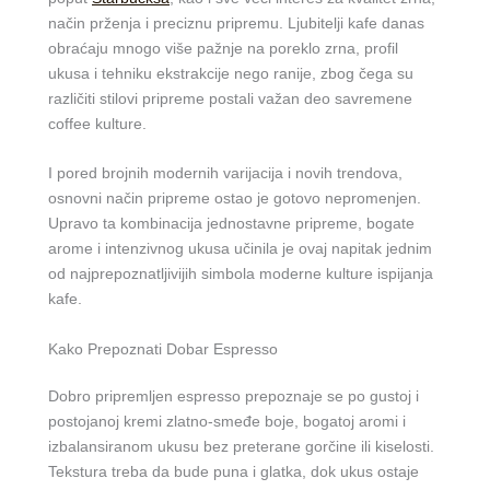
način prženja i preciznu pripremu. Ljubitelji kafe danas
obraćaju mnogo više pažnje na poreklo zrna, profil
ukusa i tehniku ekstrakcije nego ranije, zbog čega su
različiti stilovi pripreme postali važan deo savremene
coffee kulture.
I pored brojnih modernih varijacija i novih trendova,
osnovni način pripreme ostao je gotovo nepromenjen.
Upravo ta kombinacija jednostavne pripreme, bogate
arome i intenzivnog ukusa učinila je ovaj napitak jednim
od najprepoznatljivijih simbola moderne kulture ispijanja
kafe.
Kako Prepoznati Dobar Espresso
Dobro pripremljen espresso prepoznaje se po gustoj i
postojanoj kremi zlatno-smeđe boje, bogatoj aromi i
izbalansiranom ukusu bez preterane gorčine ili kiselosti.
Tekstura treba da bude puna i glatka, dok ukus ostaje