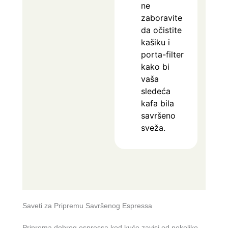
ne
zaboravite
da očistite
kašiku i
porta-filter
kako bi
vaša
sledeća
kafa bila
savršeno
sveža.
Saveti za Pripremu Savršenog Espressa
Priprema dobrog espressa kod kuće zavisi od nekoliko