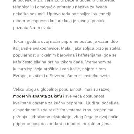
je početkom 20. veka Luiđi Bezera dodatno unapredio
tehnologiju i omogućio pripremu napitka za svega
nekoliko sekundi. Upravo tada postavljeni su temelji
moderne espresso kulture koja je kasnije postala
poznata širom sveta.
Tokom godina ovaj način pripreme postao je važan deo
italijanske svakodnevice. Mala i jaka šoljica brzo je stekla
popularnost u lokalnim barovima i kafeterijama, gde se
kafa često pila na brzinu tokom dana. Vremenom se
kultura ispijanja proširila i van Italije, najpre širom
Evrope, a zatim i u Severnoj Americi i ostatku sveta.
Veliku ulogu u globalnoj popularnosti imali su razvoj
modernih aparata za kafu
i sve veća dostupnost
kvalitetne opreme za kućnu pripremu. Ljudi su počeli da
eksperimentišu sa različitim vrstama zrna, stepenima
prženja i tehnikama ekstrakcije, zbog čega je ovaj način
pripreme postao standard u modernim kafeterijama.