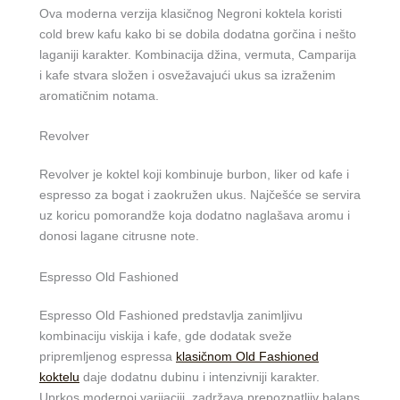
Ova moderna verzija klasičnog Negroni koktela koristi
cold brew kafu kako bi se dobila dodatna gorčina i nešto
laganiji karakter. Kombinacija džina, vermuta, Camparija
i kafe stvara složen i osvežavajući ukus sa izraženim
aromatičnim notama.
Revolver
Revolver je koktel koji kombinuje burbon, liker od kafe i
espresso za bogat i zaokružen ukus. Najčešće se servira
uz koricu pomorandže koja dodatno naglašava aromu i
donosi lagane citrusne note.
Espresso Old Fashioned
Espresso Old Fashioned predstavlja zanimljivu
kombinaciju viskija i kafe, gde dodatak sveže
pripremljenog espressa
klasičnom Old Fashioned
koktelu
daje dodatnu dubinu i intenzivniji karakter.
Uprkos modernoj varijaciji, zadržava prepoznatljiv balans