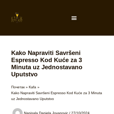
Пређи
на
садржај
Menu
Kako Napraviti Savršeni
Espresso Kod Kuće za 3
Minuta uz Jednostavano
Uputstvo
Почетак
Kafa
Kako Napraviti Savršeni Espresso Kod Kuće za 3 Minuta
uz Jednostavano Uputstvo
Napisala
Daniela Jovanovic
/
27/10/2024