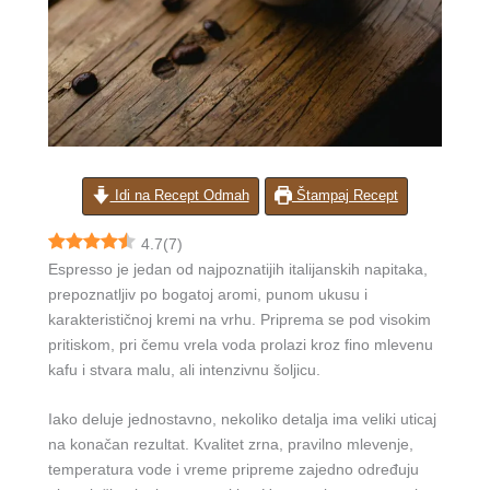
Idi na Recept Odmah
Štampaj Recept
4.7
(
7
)
Espresso je jedan od najpoznatijih italijanskih napitaka,
prepoznatljiv po bogatoj aromi, punom ukusu i
karakterističnoj kremi na vrhu. Priprema se pod visokim
pritiskom, pri čemu vrela voda prolazi kroz fino mlevenu
kafu i stvara malu, ali intenzivnu šoljicu.
Iako deluje jednostavno, nekoliko detalja ima veliki uticaj
na konačan rezultat. Kvalitet zrna, pravilno mlevenje,
temperatura vode i vreme pripreme zajedno određuju