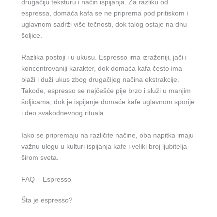
drugačiju teksturu i način ispijanja. Za razliku od
espressa, domaća kafa se ne priprema pod pritiskom i
uglavnom sadrži više tečnosti, dok talog ostaje na dnu
šoljice.
Razlika postoji i u ukusu. Espresso ima izraženiji, jači i
koncentrovaniji karakter, dok domaća kafa često ima
blaži i duži ukus zbog drugačijeg načina ekstrakcije.
Takođe, espresso se najčešće pije brzo i služi u manjim
šoljicama, dok je ispijanje domaće kafe uglavnom sporije
i deo svakodnevnog rituala.
Iako se pripremaju na različite načine, oba napitka imaju
važnu ulogu u kulturi ispijanja kafe i veliki broj ljubitelja
širom sveta.
FAQ – Espresso
Šta je espresso?