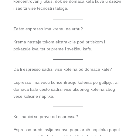
koncentrovaniji ukus, dok se domaća kafa kuva u džezvi
i sadrži više tečnosti i taloga.
Zašto espresso ima kremu na vrhu?
Krema nastaje tokom ekstrakcije pod pritiskom i
pokazuje kvalitet pripreme i svežinu kafe.
Da li espresso sadrži više kofeina od domaće kafe?
Espresso ima veću koncentraciju kofeina po gutljaju, ali
domaća kafa često sadrži više ukupnog kofeina zbog
veće količine napitka.
Koji napici se prave od espressa?
Espresso predstavlja osnovu popularnih napitaka poput