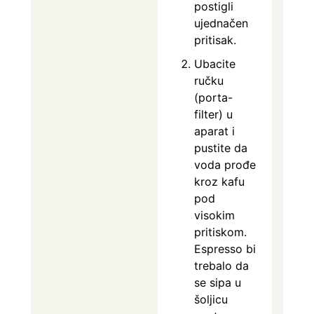
postigli
ujednačen
pritisak.
Ubacite
ručku
(porta-
filter) u
aparat i
pustite da
voda prođe
kroz kafu
pod
visokim
pritiskom.
Espresso bi
trebalo da
se sipa u
šoljicu