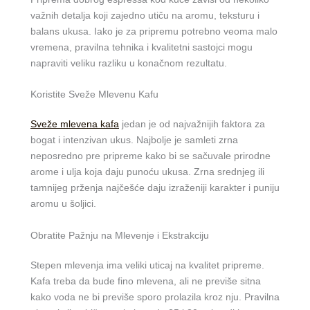
važnih detalja koji zajedno utiču na aromu, teksturu i
balans ukusa. Iako je za pripremu potrebno veoma malo
vremena, pravilna tehnika i kvalitetni sastojci mogu
napraviti veliku razliku u konačnom rezultatu.
Koristite Sveže Mlevenu Kafu
Sveže mlevena kafa
jedan je od najvažnijih faktora za
bogat i intenzivan ukus. Najbolje je samleti zrna
neposredno pre pripreme kako bi se sačuvale prirodne
arome i ulja koja daju punoću ukusa. Zrna srednjeg ili
tamnijeg prženja najčešće daju izraženiji karakter i puniju
aromu u šoljici.
Obratite Pažnju na Mlevenje i Ekstrakciju
Stepen mlevenja ima veliki uticaj na kvalitet pripreme.
Kafa treba da bude fino mlevena, ali ne previše sitna
kako voda ne bi previše sporo prolazila kroz nju. Pravilna