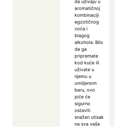
da uživaju u
aromatičnoj
kombinaciji
egzotičnog
voća i
blagog
alkohola. Bilo
da ga
pripremate
kod kuće ili
uživate u
njemu u
omiljenom
baru, ovo
piće će
sigurno
ostaviti
snažan utisak
na sva vaša