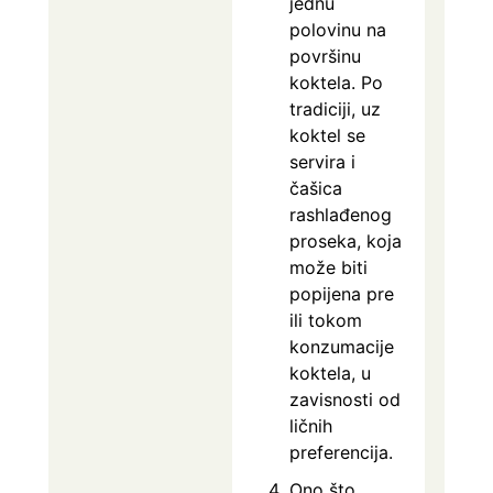
jednu
polovinu na
površinu
koktela. Po
tradiciji, uz
koktel se
servira i
čašica
rashlađenog
proseka, koja
može biti
popijena pre
ili tokom
konzumacije
koktela, u
zavisnosti od
ličnih
preferencija.
Ono što