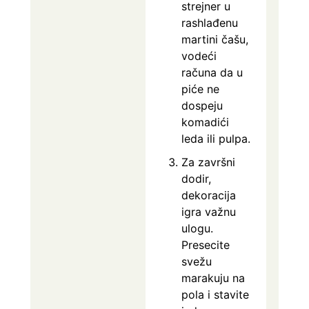
strejner u
rashlađenu
martini čašu,
vodeći
računa da u
piće ne
dospeju
komadići
leda ili pulpa.
Za završni
dodir,
dekoracija
igra važnu
ulogu.
Presecite
svežu
marakuju na
pola i stavite