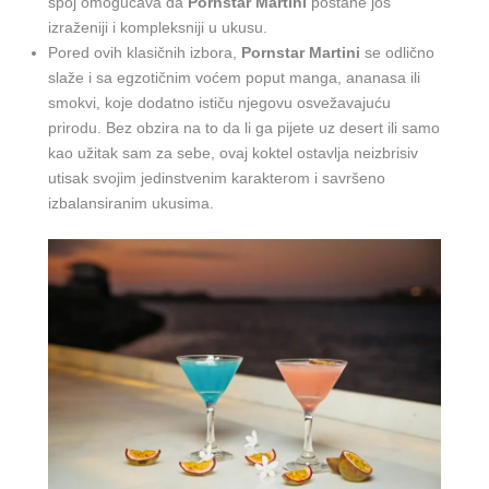
spoj omogućava da
Pornstar Martini
postane još
izraženiji i kompleksniji u ukusu.
Pored ovih klasičnih izbora,
Pornstar Martini
se odlično
slaže i sa egzotičnim voćem poput manga, ananasa ili
smokvi, koje dodatno ističu njegovu osvežavajuću
prirodu. Bez obzira na to da li ga pijete uz desert ili samo
kao užitak sam za sebe, ovaj koktel ostavlja neizbrisiv
utisak svojim jedinstvenim karakterom i savršeno
izbalansiranim ukusima.