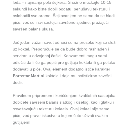
leda – najmanje pola šejkera. Snažno mućkajte 10-15
sekundi kako biste dobili bogatu, penušavu teksturu i
oslobodili sve arome. Šejkovanjem ne samo da se hladi
piće, već se i svi sastojci savršeno sjedine, pružajući
savršen balans ukusa.
Još jedan važan savet odnosi se na proseko koji se služi
uz koktel. Preporučuje se da bude dobro rashlađen i
serviran u odvojenoj čašici. Konzumenti mogu sami
odlučiti da li će ga popiti pre gutljaja koktela ili ga polako
dodavati u piće. Ovaj element dodatno ističe karakter
Pornstar Martini
koktela i daje mu sofisticiran završni
dodir.
Pravilnom pripremom i korišćenjem kvalitetnih sastojaka,
dobićete savršeni balans slatkog i kiselog, kao i glatku i
osvežavajuću teksturu koktela. Ovaj koktel nije samo
piće, već pravo iskustvo u kojem ćete uživati svakim
gutljajem!