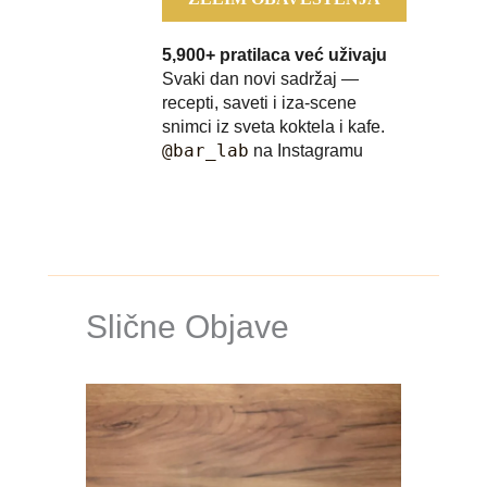
5,900+ pratilaca već uživaju
Svaki dan novi sadržaj —
recepti, saveti i iza-scene
snimci iz sveta koktela i kafe.
@bar_lab
na Instagramu
Slične Objave