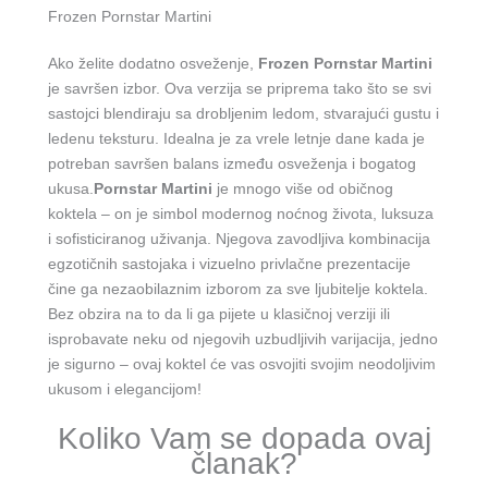
Frozen Pornstar Martini
Ako želite dodatno osveženje,
Frozen Pornstar Martini
je savršen izbor. Ova verzija se priprema tako što se svi
sastojci blendiraju sa drobljenim ledom, stvarajući gustu i
ledenu teksturu. Idealna je za vrele letnje dane kada je
potreban savršen balans između osveženja i bogatog
ukusa.
Pornstar Martini
je mnogo više od običnog
koktela – on je simbol modernog noćnog života, luksuza
i sofisticiranog uživanja. Njegova zavodljiva kombinacija
egzotičnih sastojaka i vizuelno privlačne prezentacije
čine ga nezaobilaznim izborom za sve ljubitelje koktela.
Bez obzira na to da li ga pijete u klasičnoj verziji ili
isprobavate neku od njegovih uzbudljivih varijacija, jedno
je sigurno – ovaj koktel će vas osvojiti svojim neodoljivim
ukusom i elegancijom!
Koliko Vam se dopada ovaj
članak?