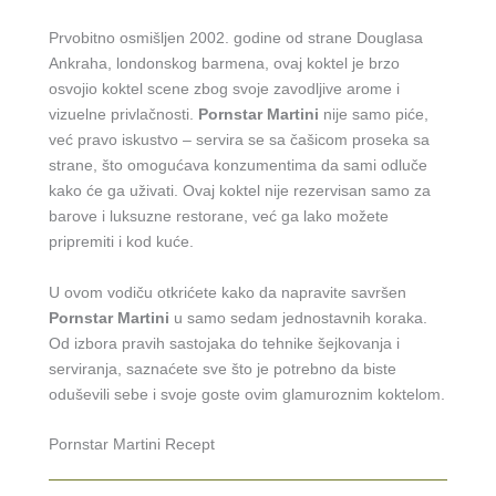
Prvobitno osmišljen 2002. godine od strane Douglasa
Ankraha, londonskog barmena, ovaj koktel je brzo
osvojio koktel scene zbog svoje zavodljive arome i
vizuelne privlačnosti.
Pornstar Martini
nije samo piće,
već pravo iskustvo – servira se sa čašicom proseka sa
strane, što omogućava konzumentima da sami odluče
kako će ga uživati. Ovaj koktel nije rezervisan samo za
barove i luksuzne restorane, već ga lako možete
pripremiti i kod kuće.
U ovom vodiču otkrićete kako da napravite savršen
Pornstar Martini
u samo sedam jednostavnih koraka.
Od izbora pravih sastojaka do tehnike šejkovanja i
serviranja, saznaćete sve što je potrebno da biste
oduševili sebe i svoje goste ovim glamuroznim koktelom.
Pornstar Martini Recept