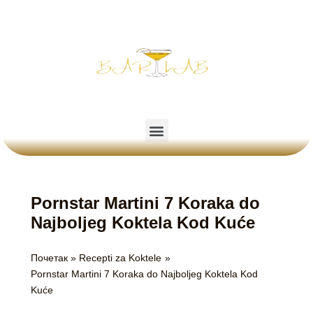
Пређи
на
садржај
Menu
Pornstar Martini 7 Koraka do
Najboljeg Koktela Kod Kuće
Почетак
Recepti za Koktele
Pornstar Martini 7 Koraka do Najboljeg Koktela Kod
Kuće