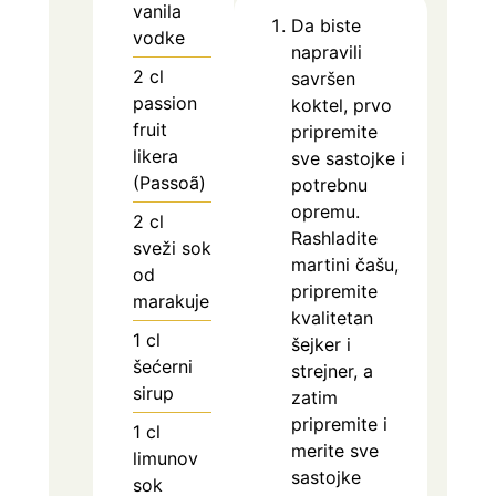
vanila
Da biste
vodke
napravili
2
cl
savršen
passion
koktel, prvo
fruit
pripremite
likera
sve sastojke i
(Passoã)
potrebnu
opremu.
2
cl
Rashladite
sveži sok
martini čašu,
od
pripremite
marakuje
kvalitetan
1
cl
šejker i
šećerni
strejner, a
sirup
zatim
pripremite i
1
cl
merite sve
limunov
sastojke
sok