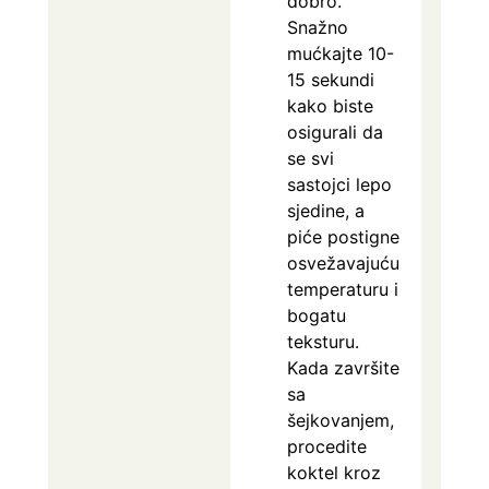
dobro.
Snažno
mućkajte 10-
15 sekundi
kako biste
osigurali da
se svi
sastojci lepo
sjedine, a
piće postigne
osvežavajuću
temperaturu i
bogatu
teksturu.
Kada završite
sa
šejkovanjem,
procedite
koktel kroz