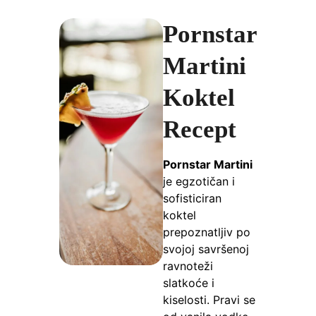
Pornstar
Martini
Koktel
Recept
Pornstar Martini
je egzotičan i
sofisticiran
koktel
prepoznatljiv po
svojoj savršenoj
ravnoteži
slatkoće i
kiselosti. Pravi se