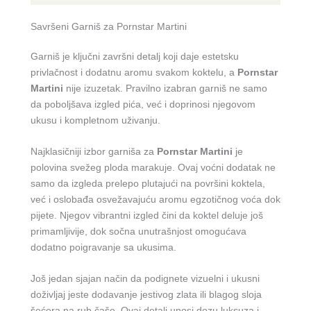
Savršeni Garniš za Pornstar Martini
Garniš je ključni završni detalj koji daje estetsku
privlačnost i dodatnu aromu svakom koktelu, a
Pornstar
Martini
nije izuzetak. Pravilno izabran garniš ne samo
da poboljšava izgled pića, već i doprinosi njegovom
ukusu i kompletnom uživanju.
Najklasičniji izbor garniša za
Pornstar Martini
je
polovina svežeg ploda marakuje. Ovaj voćni dodatak ne
samo da izgleda prelepo plutajući na površini koktela,
već i oslobađa osvežavajuću aromu egzotičnog voća dok
pijete. Njegov vibrantni izgled čini da koktel deluje još
primamljivije, dok sočna unutrašnjost omogućava
dodatno poigravanje sa ukusima.
Još jedan sjajan način da podignete vizuelni i ukusni
doživljaj jeste dodavanje jestivog zlata ili blagog sloja
šećera na rub čaše. Ovaj detalj unosi dozu luksuza i