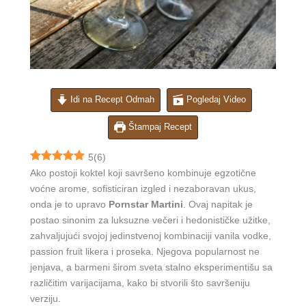
Idi na Recept Odmah
Pogledaj Video
Štampaj Recept
5
(
6
)
Ako postoji koktel koji savršeno kombinuje egzotične
voćne arome, sofisticiran izgled i nezaboravan ukus,
onda je to upravo
Pornstar Martini
. Ovaj napitak je
postao sinonim za luksuzne večeri i hedonističke užitke,
zahvaljujući svojoj jedinstvenoj kombinaciji vanila vodke,
passion fruit likera i proseka. Njegova popularnost ne
jenjava, a barmeni širom sveta stalno eksperimentišu sa
različitim varijacijama, kako bi stvorili što savršeniju
verziju.