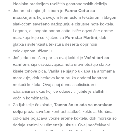
idealnim pratiteljem različitih gastronomskih delicija.
Jedan od najboljih izbora je
Panna Cotta sa
marakujom
, koja svojom kremastom teksturom i blagom
slatkoćom savršeno nadopunjuje citrusne note koktela.
Lagana, ali bogata panna cotta ističe egzotične arome
marakuje koje su ključne za
Pornstar Martini
, dok
glatka i svilenkasta tekstura deserta doprinosi
celokupnom uživanju.
Još jedan odličan par za ovaj koktel je
Voćni tart sa
vanilom
, čija osvežavajuća nota uravnotežuje slatko-
kisele tonove pića. Vanila se sjajno uklapa sa aromama
marakuje, dok hrskava kora pruža dodatni kontrast
mekoći koktela. Ovaj spoj donosi sofisticiran i
izbalansiran ukus koji će oduševiti ljubitelje slatkih i
voćnih kombinacija.
Za ljubitelje čokolade,
Tamna čokolada sa morskom
solju
pruža savršen kontrast slatkoći koktela. Gorčina
čokolade pojačava voćne arome koktela, dok morska so
dodaje zanimljivu dimenziju ukusu. Ovaj neočekivani