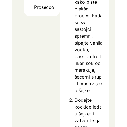
kako biste
Prosecco
olakšali
proces. Kada
su svi
sastojci
spremni,
sipajte vanila
vodku,
passion fruit
liker, sok od
marakuje,
šećerni sirup
i limunov sok
u šejker.
Dodajte
kockice leda
u šejker i
zatvorite ga