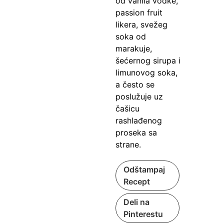
od vanila vodke,
passion fruit
likera, svežeg
soka od
marakuje,
šećernog sirupa i
limunovog soka,
a često se
poslužuje uz
čašicu
rashlađenog
proseka sa
strane.
Odštampaj
Recept
Deli na
Pinterestu