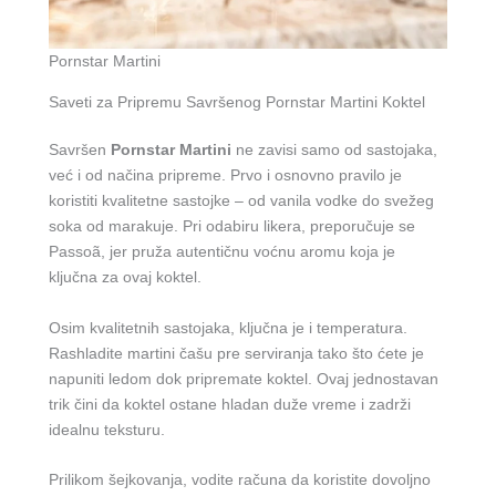
Pornstar Martini
Saveti za Pripremu Savršenog Pornstar Martini Koktel
Savršen
Pornstar Martini
ne zavisi samo od sastojaka,
već i od načina pripreme. Prvo i osnovno pravilo je
koristiti kvalitetne sastojke – od vanila vodke do svežeg
soka od marakuje. Pri odabiru likera, preporučuje se
Passoã, jer pruža autentičnu voćnu aromu koja je
ključna za ovaj koktel.
Osim kvalitetnih sastojaka, ključna je i temperatura.
Rashladite martini čašu pre serviranja tako što ćete je
napuniti ledom dok pripremate koktel. Ovaj jednostavan
trik čini da koktel ostane hladan duže vreme i zadrži
idealnu teksturu.
Prilikom šejkovanja, vodite računa da koristite dovoljno