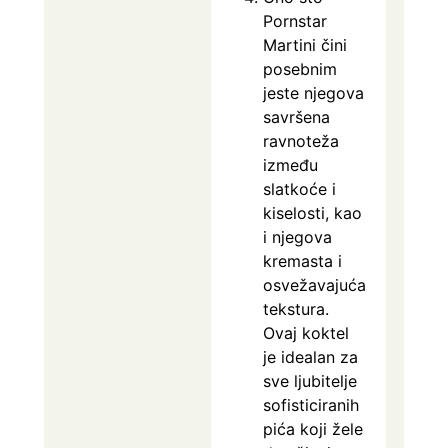
Pornstar
Martini čini
posebnim
jeste njegova
savršena
ravnoteža
između
slatkoće i
kiselosti, kao
i njegova
kremasta i
osvežavajuća
tekstura.
Ovaj koktel
je idealan za
sve ljubitelje
sofisticiranih
pića koji žele