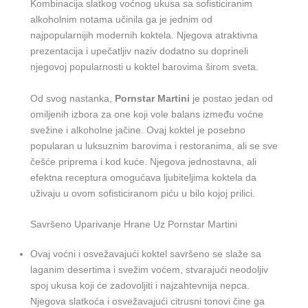
Kombinacija slatkog voćnog ukusa sa sofisticiranim
alkoholnim notama učinila ga je jednim od
najpopularnijih modernih koktela. Njegova atraktivna
prezentacija i upečatljiv naziv dodatno su doprineli
njegovoj popularnosti u koktel barovima širom sveta.
Od svog nastanka,
Pornstar Martini
je postao jedan od
omiljenih izbora za one koji vole balans između voćne
svežine i alkoholne jačine. Ovaj koktel je posebno
popularan u luksuznim barovima i restoranima, ali se sve
češće priprema i kod kuće. Njegova jednostavna, ali
efektna receptura omogućava ljubiteljima koktela da
uživaju u ovom sofisticiranom piću u bilo kojoj prilici.
Savršeno Uparivanje Hrane Uz Pornstar Martini
Ovaj voćni i osvežavajući koktel savršeno se slaže sa
laganim desertima i svežim voćem, stvarajući neodoljiv
spoj ukusa koji će zadovoljiti i najzahtevnija nepca.
Njegova slatkoća i osvežavajući citrusni tonovi čine ga