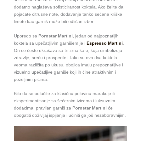
dodatno naglašava sofisticiranost koktela. Ako želite da
pojačate citrusne note, dodavanje tanko sečene kriške
limete kao garniš može biti odličan izbor.
Uporedo sa
Pornstar Martini
, jedan od najpoznatijih
koktela sa upečatljivim garnišem je i
Espresso Martini
.
On se često ukrašava sa tri zrna kafe, koja simbolizuju
zdravlje, sreću i prosperitet. Iako su ova dva koktela
veoma različita po ukusu, obojica imaju prepoznatljive i
vizuelno upečatljive garniše koji ih čine atraktivnim i
poželjnim pićima.
Bilo da se odlučite za klasičnu polovinu marakuje ili
eksperimentisanje sa šećernim ivicama i luksuznim
dodacima, pravilan garniš za
Pornstar Martini
će
obogatiti doživljaj ispijanja i učiniti ga još nezaboravnijim.