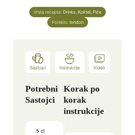
Vrsta recepta:
Drinks, Koktel, Piće
Poreklo:
london
Sastojci
Instrukcije
Video
Potrebni
Korak po
Sastojci
korak
instrukcije
5
cl