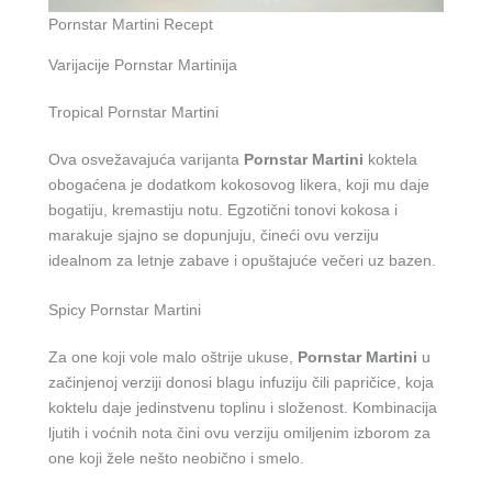
Pornstar Martini Recept
Varijacije Pornstar Martinija
Tropical Pornstar Martini
Ova osvežavajuća varijanta
Pornstar Martini
koktela
obogaćena je dodatkom kokosovog likera, koji mu daje
bogatiju, kremastiju notu. Egzotični tonovi kokosa i
marakuje sjajno se dopunjuju, čineći ovu verziju
idealnom za letnje zabave i opuštajuće večeri uz bazen.
Spicy Pornstar Martini
Za one koji vole malo oštrije ukuse,
Pornstar Martini
u
začinjenoj verziji donosi blagu infuziju čili papričice, koja
koktelu daje jedinstvenu toplinu i složenost. Kombinacija
ljutih i voćnih nota čini ovu verziju omiljenim izborom za
one koji žele nešto neobično i smelo.