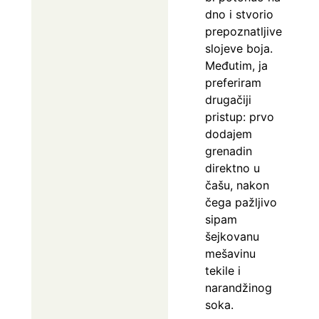
dno i stvorio
prepoznatljive
slojeve boja.
Međutim, ja
preferiram
drugačiji
pristup: prvo
dodajem
grenadin
direktno u
čašu, nakon
čega pažljivo
sipam
šejkovanu
mešavinu
tekile i
narandžinog
soka.