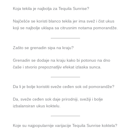
Koja tekila je najbolja za Tequila Sunrise?
Najčešće se koristi blanco tekila jer ima svež i čist ukus
koji se najbolje uklapa sa citrusnim notama pomorandže.
Zašto se grenadin sipa na kraju?
Grenadin se dodaje na kraju kako bi potonuo na dno
čaše i stvorio prepoznatljiv efekat izlaska sunca.
Da li je bolje koristiti sveže ceđen sok od pomorandže?
Da, sveže ceđen sok daje prirodniji, svežiji i bolje
izbalansiran ukus koktelu.
Koje su najpopularnije varijacije Tequila Sunrise koktela?