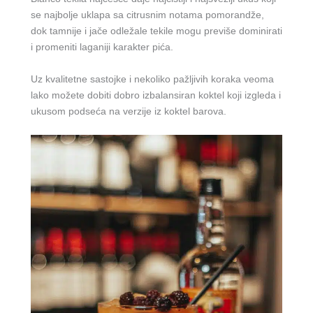
se najbolje uklapa sa citrusnim notama pomorandže,
dok tamnije i jače odležale tekile mogu previše dominirati
i promeniti laganiji karakter pića.
Uz kvalitetne sastojke i nekoliko pažljivih koraka veoma
lako možete dobiti dobro izbalansiran koktel koji izgleda i
ukusom podseća na verzije iz koktel barova.