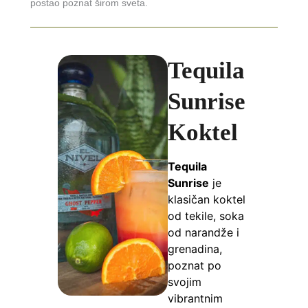
postao poznat širom sveta.
Tequila
Sunrise
Koktel
Tequila
Sunrise
je
klasičan koktel
od tekile, soka
od narandže i
grenadina,
poznat po
svojim
vibrantnim