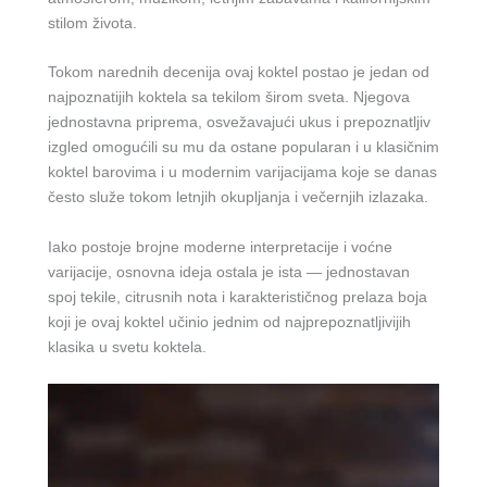
stilom života.
Tokom narednih decenija ovaj koktel postao je jedan od
najpoznatijih koktela sa tekilom širom sveta. Njegova
jednostavna priprema, osvežavajući ukus i prepoznatljiv
izgled omogućili su mu da ostane popularan i u klasičnim
koktel barovima i u modernim varijacijama koje se danas
često služe tokom letnjih okupljanja i večernjih izlazaka.
Iako postoje brojne moderne interpretacije i voćne
varijacije, osnovna ideja ostala je ista — jednostavan
spoj tekile, citrusnih nota i karakterističnog prelaza boja
koji je ovaj koktel učinio jednim od najprepoznatljivijih
klasika u svetu koktela.