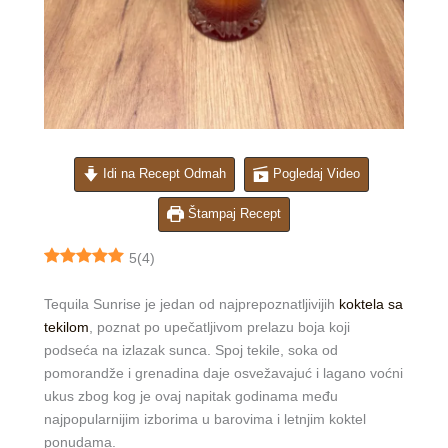
Idi na Recept Odmah
Pogledaj Video
Štampaj Recept
5
(
4
)
Tequila Sunrise je jedan od najprepoznatljivijih
koktela sa
tekilom
, poznat po upečatljivom prelazu boja koji
podseća na izlazak sunca. Spoj tekile, soka od
pomorandže i grenadina daje osvežavajuć i lagano voćni
ukus zbog kog je ovaj napitak godinama među
najpopularnijim izborima u barovima i letnjim koktel
ponudama.