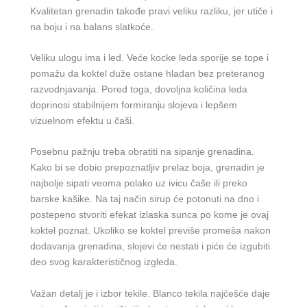
Kvalitetan grenadin takođe pravi veliku razliku, jer utiče i
na boju i na balans slatkoće.
Veliku ulogu ima i led. Veće kocke leda sporije se tope i
pomažu da koktel duže ostane hladan bez preteranog
razvodnjavanja. Pored toga, dovolјna količina leda
doprinosi stabilnijem formiranju slojeva i lepšem
vizuelnom efektu u čaši.
Posebnu pažnju treba obratiti na sipanje grenadina.
Kako bi se dobio prepoznatljiv prelaz boja, grenadin je
najbolje sipati veoma polako uz ivicu čaše ili preko
barske kašike. Na taj način sirup će potonuti na dno i
postepeno stvoriti efekat izlaska sunca po kome je ovaj
koktel poznat. Ukoliko se koktel previše promeša nakon
dodavanja grenadina, slojevi će nestati i piće će izgubiti
deo svog karakterističnog izgleda.
Važan detalj je i izbor tekile. Blanco tekila najčešće daje