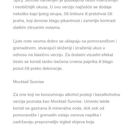
Spicy Sunrise namenjen je ljubiteljima nešto intenzivnijih
i neobičnijih ukusa. U ovu verziju najčešće se dodaje
nekoliko kapi ljutog sirupa, čili tinkture ili prstohvat čili
praha, koji donose blagu pikantnost i zanimljiv kontrast
slatkim citrusnim notama.
Ljute note veoma dobro se uklapaju sa pomorandžom i
grenadinom, stvarajući složeniji i izraženiji ukus u
odnosu na klasičnu verziju. Za dodatni vizuelni efekat
često se koristi tanko isečena crvena paprika ili blago
posut čili preko dekoracije.
Mocktail Sunrise
Za one koji ne konzumiraju alkohol postoji i bezalkoholna
verzija poznata kao Mocktail Sunrise. Umesto tekile
koristi se gazirana ili mineralna voda, dok sok od
pomorandže i grenadin ostaju osnova napitka i
zadržavaju prepoznatljiv izgled slojeva boja.