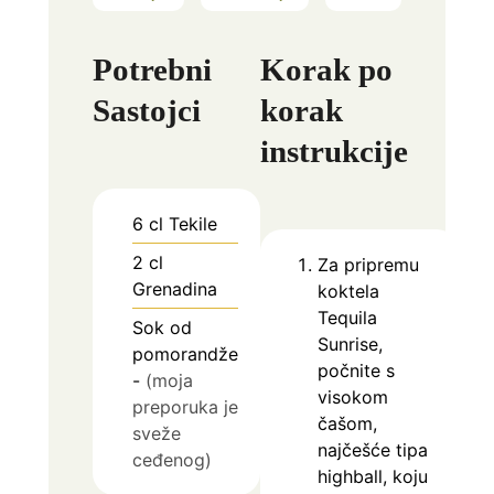
Potrebni
Korak po
Sastojci
korak
instrukcije
6
cl
Tekile
2
cl
Za pripremu
Grenadina
koktela
Tequila
Sok od
Sunrise,
pomorandže
počnite s
-
(moja
visokom
preporuka je
čašom,
sveže
najčešće tipa
ceđenog)
highball, koju