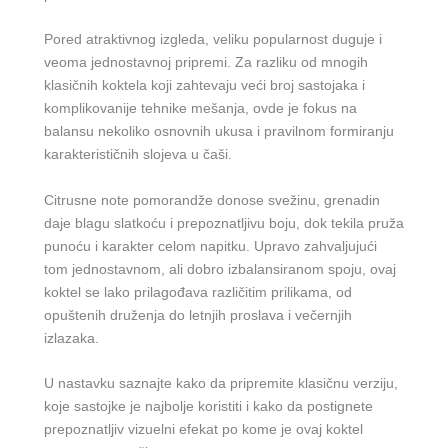
Pored atraktivnog izgleda, veliku popularnost duguje i
veoma jednostavnoj pripremi. Za razliku od mnogih
klasičnih koktela koji zahtevaju veći broj sastojaka i
komplikovanije tehnike mešanja, ovde je fokus na
balansu nekoliko osnovnih ukusa i pravilnom formiranju
karakterističnih slojeva u čaši.
Citrusne note pomorandže donose svežinu, grenadin
daje blagu slatkoću i prepoznatljivu boju, dok tekila pruža
punoću i karakter celom napitku. Upravo zahvaljujući
tom jednostavnom, ali dobro izbalansiranom spoju, ovaj
koktel se lako prilagođava različitim prilikama, od
opuštenih druženja do letnjih proslava i večernjih
izlazaka.
U nastavku saznajte kako da pripremite klasičnu verziju,
koje sastojke je najbolje koristiti i kako da postignete
prepoznatljiv vizuelni efekat po kome je ovaj koktel