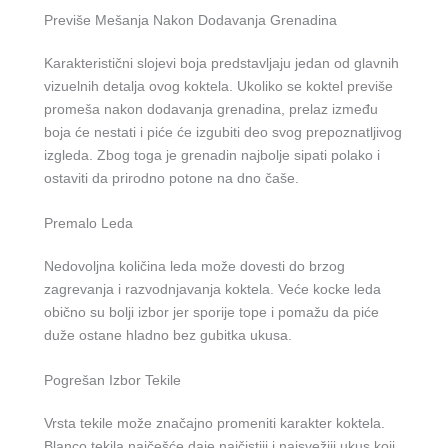
Previše Mešanja Nakon Dodavanja Grenadina
Karakteristični slojevi boja predstavljaju jedan od glavnih
vizuelnih detalja ovog koktela. Ukoliko se koktel previše
promeša nakon dodavanja grenadina, prelaz između
boja će nestati i piće će izgubiti deo svog prepoznatljivog
izgleda. Zbog toga je grenadin najbolje sipati polako i
ostaviti da prirodno potone na dno čaše.
Premalo Leda
Nedovoljna količina leda može dovesti do brzog
zagrevanja i razvodnjavanja koktela. Veće kocke leda
obično su bolji izbor jer sporije tope i pomažu da piće
duže ostane hladno bez gubitka ukusa.
Pogrešan Izbor Tekile
Vrsta tekile može značajno promeniti karakter koktela.
Blanco tekila najčešće daje najčistiji i najsvežiji ukus koji