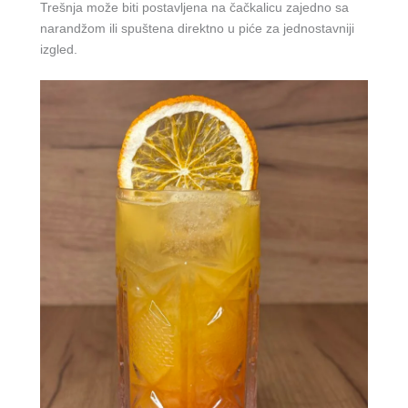
Trešnja može biti postavljena na čačkalicu zajedno sa
narandžom ili spuštena direktno u piće za jednostavniji
izgled.