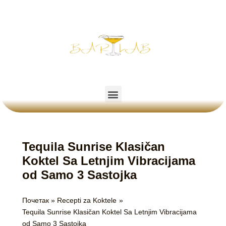
Пређи
на
садржај
Menu
Tequila Sunrise Klasičan
Koktel Sa Letnjim Vibracijama
od Samo 3 Sastojka
Почетак
Recepti za Koktele
Tequila Sunrise Klasičan Koktel Sa Letnjim Vibracijama
od Samo 3 Sastojka