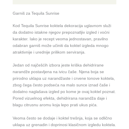
Garniš za Tequila Sunrise
Kod Tequila Sunrise koktela dekoracija uglavnom služi
da dodatno istakne njegov prepoznatljiv izgled i voćni
karakter. Iako je recept veoma jednostavan, pravilno
odabran garniš može učiniti da koktel izgleda mnogo
atraktivnije i urednije prilikom serviranja.
Jedan od najčešćih izbora jeste kriška dehidrirane
narandže postavljena na ivicu čaše. Njena boja se
prirodno uklapa uz narandžaste i crvene tonove koktela,
zbog čega često podseća na malo sunce iznad čaše i
dodatno naglašava izgled po kome je ovaj koktel poznat.
Pored vizuelnog efekta, dehidrirana narandža daje i
blagu citrusnu aromu koja lepo prati ukus pića.
Veoma često se dodaje i koktel trešnja, koja se odlično
uklapa uz grenadin i doprinosi klasičnom izgledu koktela.