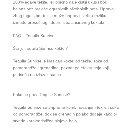
100% agave tekile, jer obično daje čistiji ukus i bolji
balans bez previše agresivnih alkoholnih nota. Upravo
zbog toga izbor tekile može napraviti veliku razliku
između prosečnog i dobro izbalansiranog koktela.
FAQ – Tequila Sunrise
Šta je Tequila Sunrise koktel?
Tequila Sunrise je klasičan koktel od tekile, soka od
pomorandže i grenadina, poznat po efektu boja koji
podseća na izlazak sunca.
Kako se pravi Tequila Sunrise?
Tequila Sunrise se priprema kombinovanjem tekile i soka
od pomorandže, dok se grenadin polako dodaje kako bi
stvorio karakteristične slojeve boja.