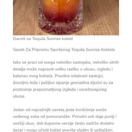
Garniš za Tequila Sunrise koktel
Saveti Za Pripremu Savršenog Tequila Sunrise Koktela
Iako se pravi od svega nekoliko sastojaka, nekoliko sitnih
detalja može napraviti veliku razliku u ukusu, izgledu i
balansu ovog koktela. Pravilno odabrani sastojci,
dovoljno leda i pažljivo sipanje grenadina ključni su za
postizanje prepoznatljivog izgleda i osvežavajućeg
ukusa.
Jedan od najvažnijih saveta jeste korišćenje sveže
ceđenog soka od pomorandže. Prirodni sok daje puniji i
svežiji ukus, dok kupovne verzije često sadrže dodatni
šećer i mogu učiniti koktel previše sladim ili veštačkim.