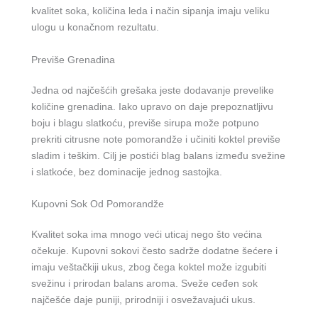
kvalitet soka, količina leda i način sipanja imaju veliku
ulogu u konačnom rezultatu.
Previše Grenadina
Jedna od najčešćih grešaka jeste dodavanje prevelike
količine grenadina. Iako upravo on daje prepoznatljivu
boju i blagu slatkoću, previše sirupa može potpuno
prekriti citrusne note pomorandže i učiniti koktel previše
sladim i teškim. Cilj je postići blag balans između svežine
i slatkoće, bez dominacije jednog sastojka.
Kupovni Sok Od Pomorandže
Kvalitet soka ima mnogo veći uticaj nego što većina
očekuje. Kupovni sokovi često sadrže dodatne šećere i
imaju veštačkiji ukus, zbog čega koktel može izgubiti
svežinu i prirodan balans aroma. Sveže ceđen sok
najčešće daje puniji, prirodniji i osvežavajući ukus.