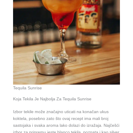
Tequila Sunrise
Koja Tekila Je Najbolja Za Tequila Sunrise
Izbor tekile može značajno uticati na konačan ukus
koktela, posebno zato što ovaj recept ima mali broj
sastojaka i svaka aroma lako dolazi do izražaja. Najčešći
izbor za pripremu jeste blanco tekila, poznata i kao silver