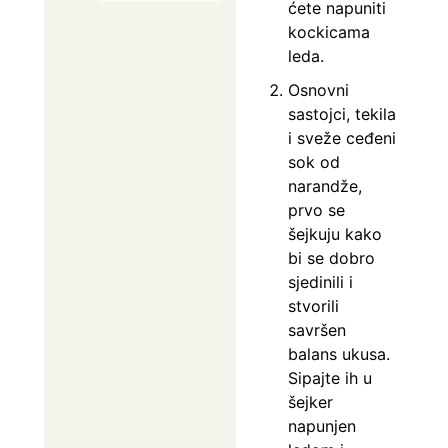
ćete napuniti
kockicama
leda.
Osnovni
sastojci, tekila
i sveže ceđeni
sok od
narandže,
prvo se
šejkuju kako
bi se dobro
sjedinili i
stvorili
savršen
balans ukusa.
Sipajte ih u
šejker
napunjen