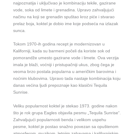
najpoznatija i uključivao je kombinaciju tekile, gazirane
vode, soka od limete i grenadina. Upravo zahvaljujući
načinu na koji se grenadin spuštao kroz piće i stvarao
prelaz boja, koktel je dobio ime koje podseća na izlazak
sunca.
Tokom 1970-ih godina recept je modernizovan u
Kaliforniji, kada su barmeni počeli da koriste sok od
pomorandže umesto gazirane vode i limete. Ova verzija
imala je blaži, voćniji i pristupačniji ukus, zbog čega je
veoma brzo postala popularna u američkim barovima i
noćnim klubovima. Upravo tada nastaje kombinacija koju
danas većina ljudi prepoznaje kao klasični Tequila
Sunrise.
Veliku popularnost koktel je stekao 1973. godine nakon
što je rok grupa Eagles objavila pesmu „Tequila Sunrise“.
Zahvaljujući popularnosti benda i velikom uspehu
pesme, koktel je postao snažno povezan sa opuštenom
atmosferom, muzikom, letnjim zabavama i kalifornijskim