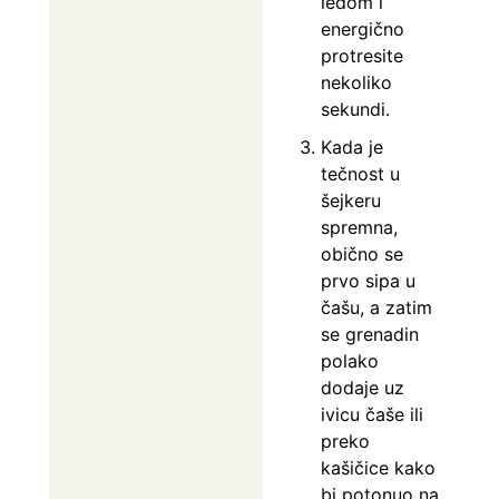
ledom i
energično
protresite
nekoliko
sekundi.
Kada je
tečnost u
šejkeru
spremna,
obično se
prvo sipa u
čašu, a zatim
se grenadin
polako
dodaje uz
ivicu čaše ili
preko
kašičice kako
bi potonuo na