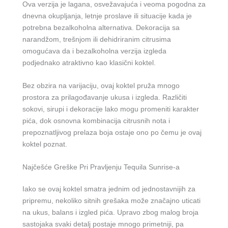
Ova verzija je lagana, osvežavajuća i veoma pogodna za
dnevna okupljanja, letnje proslave ili situacije kada je
potrebna bezalkoholna alternativa. Dekoracija sa
narandžom, trešnjom ili dehidriranim citrusima
omogućava da i bezalkoholna verzija izgleda
podjednako atraktivno kao klasični koktel.
Bez obzira na varijaciju, ovaj koktel pruža mnogo
prostora za prilagođavanje ukusa i izgleda. Različiti
sokovi, sirupi i dekoracije lako mogu promeniti karakter
pića, dok osnovna kombinacija citrusnih nota i
prepoznatljivog prelaza boja ostaje ono po čemu je ovaj
koktel poznat.
Najčešće Greške Pri Pravljenju Tequila Sunrise-a
Iako se ovaj koktel smatra jednim od jednostavnijih za
pripremu, nekoliko sitnih grešaka može značajno uticati
na ukus, balans i izgled pića. Upravo zbog malog broja
sastojaka svaki detalj postaje mnogo primetniji, pa