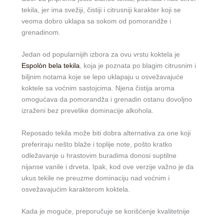
tekila, jer ima svežiji, čistiji i citrusniji karakter koji se
veoma dobro uklapa sa sokom od pomorandže i
grenadinom.
Jedan od popularnijih izbora za ovu vrstu koktela je
Espolòn bela tekila
, koja je poznata po blagim citrusnim i
biljnim notama koje se lepo uklapaju u osvežavajuće
koktele sa voćnim sastojcima. Njena čistija aroma
omogućava da pomorandža i grenadin ostanu dovoljno
izraženi bez prevelike dominacije alkohola.
Reposado tekila može biti dobra alternativa za one koji
preferiraju nešto blaže i toplije note, pošto kratko
odležavanje u hrastovim buradima donosi suptilne
nijanse vanile i drveta. Ipak, kod ove verzije važno je da
ukus tekile ne preuzme dominaciju nad voćnim i
osvežavajućim karakterom koktela.
Kada je moguće, preporučuje se korišćenje kvalitetnije