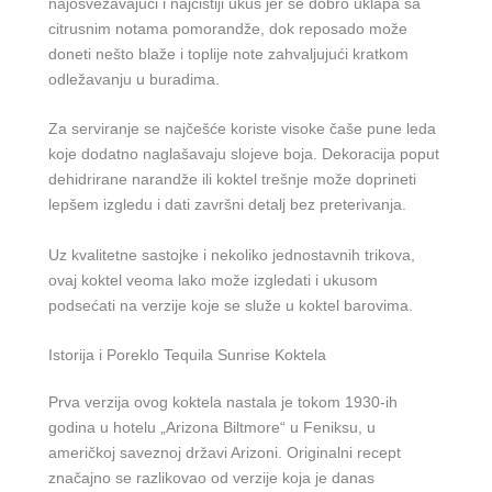
najosvežavajući i najčistiji ukus jer se dobro uklapa sa
citrusnim notama pomorandže, dok reposado može
doneti nešto blaže i toplije note zahvaljujući kratkom
odležavanju u buradima.
Za serviranje se najčešće koriste visoke čaše pune leda
koje dodatno naglašavaju slojeve boja. Dekoracija poput
dehidrirane narandže ili koktel trešnje može doprineti
lepšem izgledu i dati završni detalj bez preterivanja.
Uz kvalitetne sastojke i nekoliko jednostavnih trikova,
ovaj koktel veoma lako može izgledati i ukusom
podsećati na verzije koje se služe u koktel barovima.
Istorija i Poreklo Tequila Sunrise Koktela
Prva verzija ovog koktela nastala je tokom 1930-ih
godina u hotelu „Arizona Biltmore“ u Feniksu, u
američkoj saveznoj državi Arizoni. Originalni recept
značajno se razlikovao od verzije koja je danas