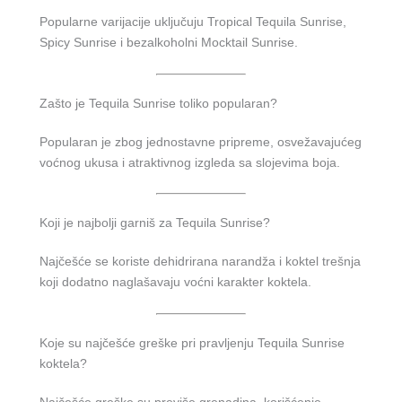
Popularne varijacije uključuju Tropical Tequila Sunrise,
Spicy Sunrise i bezalkoholni Mocktail Sunrise.
Zašto je Tequila Sunrise toliko popularan?
Popularan je zbog jednostavne pripreme, osvežavajućeg
voćnog ukusa i atraktivnog izgleda sa slojevima boja.
Koji je najbolji garniš za Tequila Sunrise?
Najčešće se koriste dehidrirana narandža i koktel trešnja
koji dodatno naglašavaju voćni karakter koktela.
Koje su najčešće greške pri pravljenju Tequila Sunrise
koktela?
Najčešće greške su previše grenadina, korišćenje