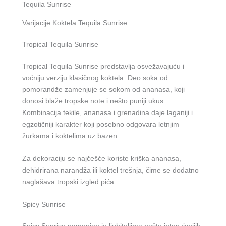
Tequila Sunrise
Varijacije Koktela Tequila Sunrise
Tropical Tequila Sunrise
Tropical Tequila Sunrise predstavlja osvežavajuću i
voćniju verziju klasičnog koktela. Deo soka od
pomorandže zamenjuje se sokom od ananasa, koji
donosi blaže tropske note i nešto puniji ukus.
Kombinacija tekile, ananasa i grenadina daje laganiji i
egzotičniji karakter koji posebno odgovara letnjim
žurkama i koktelima uz bazen.
Za dekoraciju se najčešće koriste kriška ananasa,
dehidrirana narandža ili koktel trešnja, čime se dodatno
naglašava tropski izgled pića.
Spicy Sunrise