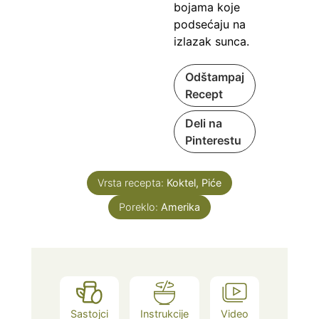
bojama koje
podsećaju na
izlazak sunca.
Odštampaj
Recept
Deli na
Pinterestu
Vrsta recepta:
Koktel, Piće
Poreklo:
Amerika
Sastojci
Instrukcije
Video