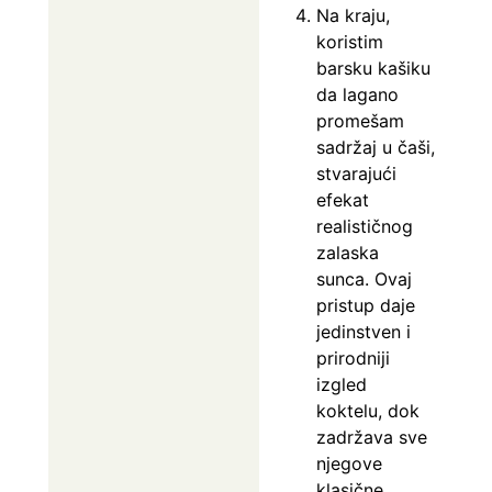
Na kraju,
koristim
barsku kašiku
da lagano
promešam
sadržaj u čaši,
stvarajući
efekat
realističnog
zalaska
sunca. Ovaj
pristup daje
jedinstven i
prirodniji
izgled
koktelu, dok
zadržava sve
njegove
klasične