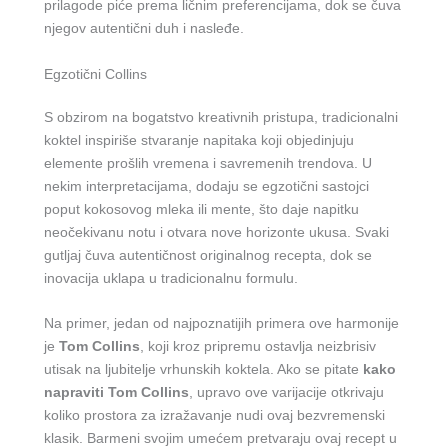
prilagode piće prema ličnim preferencijama, dok se čuva
njegov autentični duh i nasleđe.
Egzotični Collins
S obzirom na bogatstvo kreativnih pristupa, tradicionalni
koktel inspiriše stvaranje napitaka koji objedinjuju
elemente prošlih vremena i savremenih trendova. U
nekim interpretacijama, dodaju se egzotični sastojci
poput kokosovog mleka ili mente, što daje napitku
neočekivanu notu i otvara nove horizonte ukusa. Svaki
gutljaj čuva autentičnost originalnog recepta, dok se
inovacija uklapa u tradicionalnu formulu.
Na primer, jedan od najpoznatijih primera ove harmonije
je
Tom Collins
, koji kroz pripremu ostavlja neizbrisiv
utisak na ljubitelje vrhunskih koktela. Ako se pitate
kako
napraviti Tom Collins
, upravo ove varijacije otkrivaju
koliko prostora za izražavanje nudi ovaj bezvremenski
klasik. Barmeni svojim umećem pretvaraju ovaj recept u