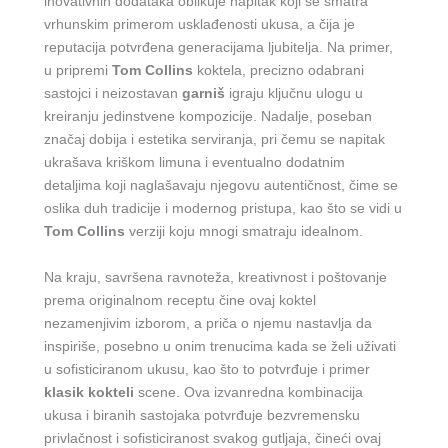
inovativnih dodataka oblikuje napitak koji se smatra
vrhunskim primerom usklađenosti ukusa, a čija je
reputacija potvrđena generacijama ljubitelja. Na primer,
u pripremi
Tom Collins
koktela, precizno odabrani
sastojci i neizostavan
garniš
igraju ključnu ulogu u
kreiranju jedinstvene kompozicije. Nadalje, poseban
značaj dobija i estetika serviranja, pri čemu se napitak
ukrašava kriškom limuna i eventualno dodatnim
detaljima koji naglašavaju njegovu autentičnost, čime se
oslika duh tradicije i modernog pristupa, kao što se vidi u
Tom Collins
verziji koju mnogi smatraju idealnom.
Na kraju, savršena ravnoteža, kreativnost i poštovanje
prema originalnom receptu čine ovaj koktel
nezamenjivim izborom, a priča o njemu nastavlja da
inspiriše, posebno u onim trenucima kada se želi uživati
u sofisticiranom ukusu, kao što to potvrđuje i primer
klasik kokteli
scene. Ova izvanredna kombinacija
ukusa i biranih sastojaka potvrđuje bezvremensku
privlačnost i sofisticiranost svakog gutljaja, čineći ovaj