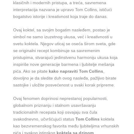
klasičnih i modernih pristupa, a treća, savremena
interpretacija nazvana je upravo Tom Collins, ističući
bogatstvo istorije i kreativnost koja traje do danas.
Ovaj koktel, sa svojim bogatim nasleđem, postao je
simbol ne samo izuzetnog ukusa, već i kreativnosti u
svetu koktela. Njegov uticaj se oseća širom sveta, gde
se originalni recept kombinuje sa savremenim
pristupima, stvarajući jedinstvenu harmoniju ukusa koja
inspiriše nove generacije barmena i ljubitelje mešanja
pića. Ako se pitate
kako napraviti Tom Collins
,
dovoljno je da sledite duh ovog nasleđa, pažljivo birate
sastojke i uložite posvećenost u svaki korak pripreme.
Ovaj fenomen doprinosi neprestanoj popularnosti,
globalnom priznanju i stalnom usavršavanju
tradicionalnih recepata koji osvajaju sva čula
svakodnevno, učvršćujući status
Tom Collins
koktela
kao bezvremenskog favorita među ljubiteljima vrhunskih
pića i svakog istinskog
koktela sa dzinom
.