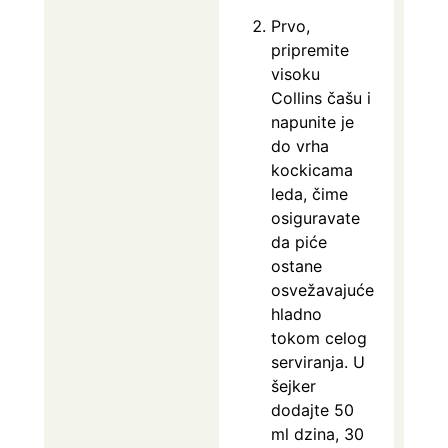
Prvo,
pripremite
visoku
Collins čašu i
napunite je
do vrha
kockicama
leda, čime
osiguravate
da piće
ostane
osvežavajuće
hladno
tokom celog
serviranja. U
šejker
dodajte 50
ml dzina, 30