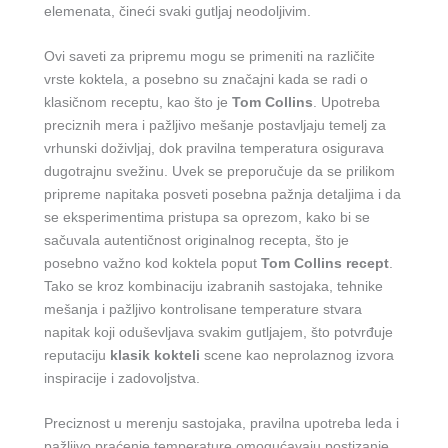
elemenata, čineći svaki gutljaj neodoljivim.
Ovi saveti za pripremu mogu se primeniti na različite
vrste koktela, a posebno su značajni kada se radi o
klasičnom receptu, kao što je
Tom Collins
. Upotreba
preciznih mera i pažljivo mešanje postavljaju temelj za
vrhunski doživljaj, dok pravilna temperatura osigurava
dugotrajnu svežinu. Uvek se preporučuje da se prilikom
pripreme napitaka posveti posebna pažnja detaljima i da
se eksperimentima pristupa sa oprezom, kako bi se
sačuvala autentičnost originalnog recepta, što je
posebno važno kod koktela poput
Tom Collins recept
.
Tako se kroz kombinaciju izabranih sastojaka, tehnike
mešanja i pažljivo kontrolisane temperature stvara
napitak koji oduševljava svakim gutljajem, što potvrđuje
reputaciju
klasik kokteli
scene kao neprolaznog izvora
inspiracije i zadovoljstva.
Preciznost u merenju sastojaka, pravilna upotreba leda i
pažljivo praćenje temperature omogućavaju postizanje