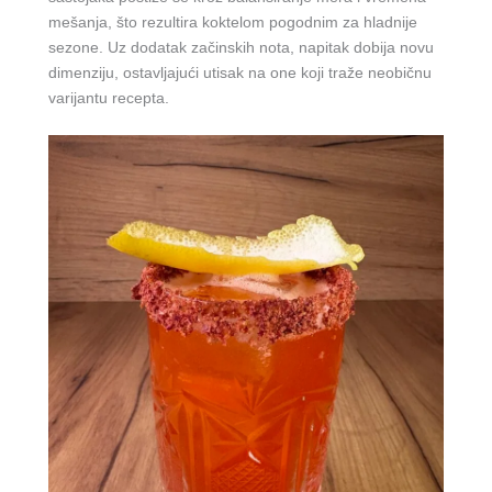
mešanja, što rezultira koktelom pogodnim za hladnije
sezone. Uz dodatak začinskih nota, napitak dobija novu
dimenziju, ostavljajući utisak na one koji traže neobičnu
varijantu recepta.