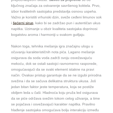
ključnog značaja za ostvarenje savršenog koktela. Prvo,
izbor kvalitetnih sastojaka predstavlja osnovu uspeha.
Važno je koristiti vrhunski dzin, sveže ceđeni limunov sok
i
šećerni sirup
, kako bi se zadržao pun i autentičan ukus
napitka. Uzimanje u obzir kvaliteta sastojaka doprinosi
bogatstvu aroma i harmoniji u svakom gutljaju.
Nakon toga, tehnika mešanja igra značajnu ulogu u
očuvanju karakterističnih nota pića. Lagano mešanje
osigurava da soda voda zadrži svoju osvežavajuću
mekoću, dok se ostali sastojci ravnomerno rasporede,
omogućavajući da se svaki element istakne na pravi
način. Ovakav pristup garantuje da se ne izgubi prirodna
svežina i da se sačuva delikatna struktura ukusa. Još
jedan bitan faktor jeste temperatura, koja se postiže
obiljem leda u čaši. Hladnoća koju pruža led osigurava
da se piće održava svežim tokom celog uživanja, a time
se pojačava i osvežavajući karakter napitka. Pravilno
hlađenje sastojaka omogućava bolju interakciju između