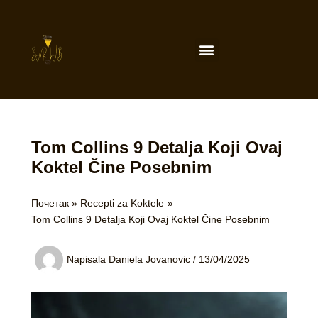
Пређи
на
садржај
Menu
Tom Collins 9 Detalja Koji Ovaj
Koktel Čine Posebnim
Почетак
Recepti za Koktele
Tom Collins 9 Detalja Koji Ovaj Koktel Čine Posebnim
Napisala
Daniela Jovanovic
/
13/04/2025