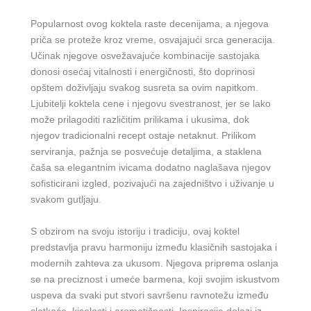
Popularnost ovog koktela raste decenijama, a njegova
priča se proteže kroz vreme, osvajajući srca generacija.
Učinak njegove osvežavajuće kombinacije sastojaka
donosi osećaj vitalnosti i energičnosti, što doprinosi
opštem doživljaju svakog susreta sa ovim napitkom.
Ljubitelji koktela cene i njegovu svestranost, jer se lako
može prilagoditi različitim prilikama i ukusima, dok
njegov tradicionalni recept ostaje netaknut. Prilikom
serviranja, pažnja se posvećuje detaljima, a staklena
čaša sa elegantnim ivicama dodatno naglašava njegov
sofisticirani izgled, pozivajući na zajedništvo i uživanje u
svakom gutljaju.
S obzirom na svoju istoriju i tradiciju, ovaj koktel
predstavlja pravu harmoniju između klasičnih sastojaka i
modernih zahteva za ukusom. Njegova priprema oslanja
se na preciznost i umeće barmena, koji svojim iskustvom
uspeva da svaki put stvori savršenu ravnotežu između
slatkoće, kiselosti i aromatičnosti. Inspiracija dolazi iz