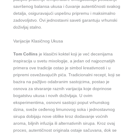
savršenog balansa ukusa i čuvanje autentičnosti svakog
detalja, osiguravajući uspešnu pripremu i maksimalno
zadovoljstvo. Ovi jednostavni saveti garantuju vrhunski
doživljaj stalno.
Varijacije Klasičnog Ukusa
Tom Collins
je klasični koktel koji je već decenijama
inspiracija u svetu mixologije, a jedan od najpoznatijih
primera ove tradicije ostao je simbol kreativnosti i u
pripremi osvežavajućih pića. Tradicionalni recept, koji se
bazira na pažljivo odabranim sastojcima, postao je
osnova za stvaranje raznih varijacija koje doprinose
bogatstvu ukusa i novih doživljaja. U ovim
eksperimentima, osnovni sastojci poput vrhunskog
dzina, sveže ceđenog limunovog soka i jednostavnog
sirupa dobijaju nove oblike kroz dodavanje voćnih
aroma, biljnih infuzija ili alternativnih sirupa. Kroz ovaj
proces, autentičnost originala ostaje sačuvana, dok se