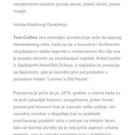
nezaboravno iskustvo punog ukusa, svake večeri, prave
magije.
Istorija Klasičnog Osveženja
Tom Collins
ima zanimljivo poreklo koje seže do kasnog
devetnaestog veka, kada su se u barovima i društvenim
okupljanjima rađale legende o misterioznom liku čije ime
je postalo sinonim za osvežavajući napitak. Koktel potiče
iz Sjedinjenih Američkih Država, a najčešće se povezuje
sa Njujorkom, gde je navodno prvi put poslužen u
poznatom hotelu “Limmer’s Old House”.
Popularna je priča da je, 1874. godine, u vreme kada su
se ljudi zabavljali šalama i anegdotama, jedan čovek,
poznat pod imenom koje je izazvalo veliku pažnju, bio
navodno umešan u događaje koji su podstakli
pretrčavanje gradskih ulica u potrazi za mitskim likom.
Iako se kasnije utvrdilo da je cela priča zapravo urbana
legenda, ona je ostavila neizbrisiv trag u kolektivnoj