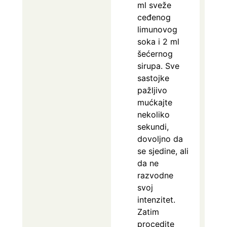
ml sveže
ceđenog
limunovog
soka i 2 ml
šećernog
sirupa. Sve
sastojke
pažljivo
mućkajte
nekoliko
sekundi,
dovoljno da
se sjedine, ali
da ne
razvodne
svoj
intenzitet.
Zatim
procedite