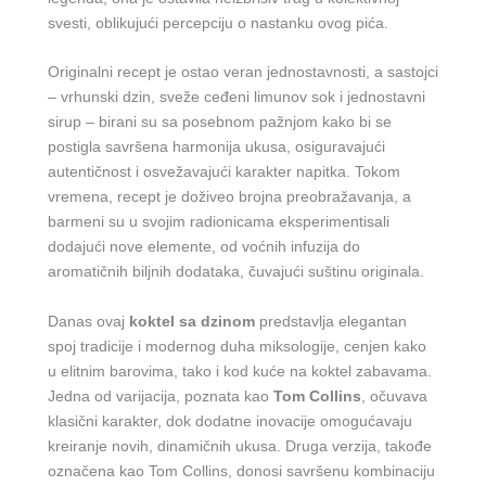
svesti, oblikujući percepciju o nastanku ovog pića.
Originalni recept je ostao veran jednostavnosti, a sastojci
– vrhunski dzin, sveže ceđeni limunov sok i jednostavni
sirup – birani su sa posebnom pažnjom kako bi se
postigla savršena harmonija ukusa, osiguravajući
autentičnost i osvežavajući karakter napitka. Tokom
vremena, recept je doživeo brojna preobražavanja, a
barmeni su u svojim radionicama eksperimentisali
dodajući nove elemente, od voćnih infuzija do
aromatičnih biljnih dodataka, čuvajući suštinu originala.
Danas ovaj
koktel sa dzinom
predstavlja elegantan
spoj tradicije i modernog duha miksologije, cenjen kako
u elitnim barovima, tako i kod kuće na koktel zabavama.
Jedna od varijacija, poznata kao
Tom Collins
, očuvava
klasični karakter, dok dodatne inovacije omogućavaju
kreiranje novih, dinamičnih ukusa. Druga verzija, takođe
označena kao Tom Collins, donosi savršenu kombinaciju