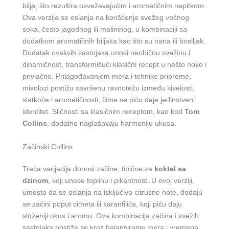
bilja, što rezultira osvežavajućim i aromatičnim napitkom.
Ova verzija se oslanja na korišćenje svežeg voćnog
soka, često jagodnog ili malininog, u kombinaciji sa
dodatkom aromatičnih biljaka kao što su nana ili bosiljak.
Dodatak ovakvih sastojaka unosi neobičnu svežinu i
dinamičnost, transformišući klasični recept u nešto novo i
privlačno. Prilagođavanjem mera i tehnike pripreme,
mixolozi postižu savršenu ravnotežu između kiselosti,
slatkoće i aromatičnosti, čime se piću daje jedinstveni
identitet. Sličnosti sa klasičnim receptom, kao kod
Tom
Collins
, dodatno naglašavaju harmoniju ukusa.
Začinski Collins
Treća varijacija donosi začine, tipične za
koktel sa
dzinom
, koji unose toplinu i pikantnost. U ovoj verziji,
umesto da se oslanja na isključivo citrusne note, dodaju
se začini poput cimeta ili karanfilića, koji piću daju
složeniji ukus i aromu. Ova kombinacija začina i svežih
sastojaka postiže se kroz balansiranje mera i vremena