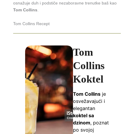
osnažuje duh i podstiče nezaboravne trenutke baš kao
Tom Collins
.
Tom Collins Recept
Tom
Collins
Koktel
Tom Collins
je
osvežavajući i
elegantan
koktel sa
dzinom
, poznat
po svojoj