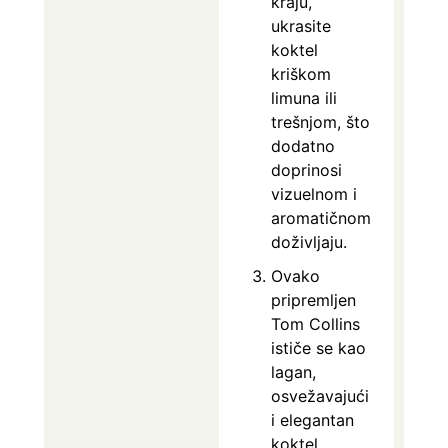
kraju,
ukrasite
koktel
kriškom
limuna ili
trešnjom, što
dodatno
doprinosi
vizuelnom i
aromatičnom
doživljaju.
Ovako
pripremljen
Tom Collins
ističe se kao
lagan,
osvežavajući
i elegantan
koktel,