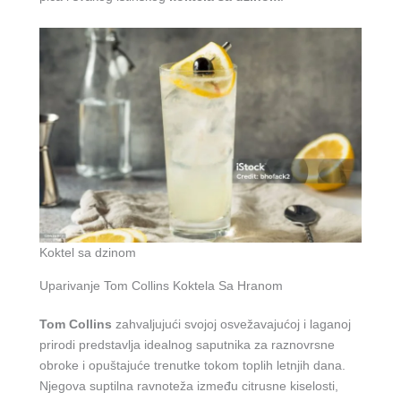
Koktel sa dzinom
Uparivanje Tom Collins Koktela Sa Hranom
Tom Collins
zahvaljujući svojoj osvežavajućoj i laganoj
prirodi predstavlja idealnog saputnika za raznovrsne
obroke i opuštajuće trenutke tokom toplih letnjih dana.
Njegova suptilna ravnoteža između citrusne kiselosti,