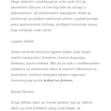
blage slatkoće i osvežavajuće soda vode čini ga
savršenim izborom za one koji žele da uživaju u
jednostavnim, ali sofisticiranim zalogajima. Kada se
kombinuje sa pažljivo odabranim jelima, napitak postaje
pravi gastronomski doživljaj, pružajući harmoniju ukusa
koja osnažuje svaki obrok.
Lagane Salate
Jedan od prvih izbora su lagane salate, koje svojim
svežim sastojcima i hranjivim notama dopunjuju
delikatnu aromu koktela. Bilo da se radi o mediteranskim
salatama sa maslinovim uljem ili zelenim miksovima sa
avokadom, svežina sastojaka idealno odgovara
tonovima koje pruža
koktel sa dzinom
.
Morski Plodovi
Drugi odličan izbor su morski plodovi, koji se odlično
slažu sa ovim koktelom zbog svoje blage, ali