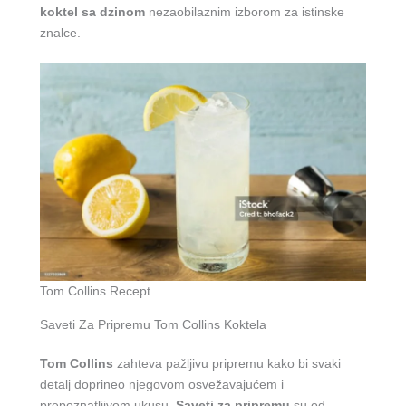
koktel sa dzinom
nezaobilaznim izborom za istinske
znalce.
Tom Collins Recept
Saveti Za Pripremu Tom Collins Koktela
Tom Collins
zahteva pažljivu pripremu kako bi svaki
detalj doprineo njegovom osvežavajućem i
prepoznatljivom ukusu.
Saveti za pripremu
su od