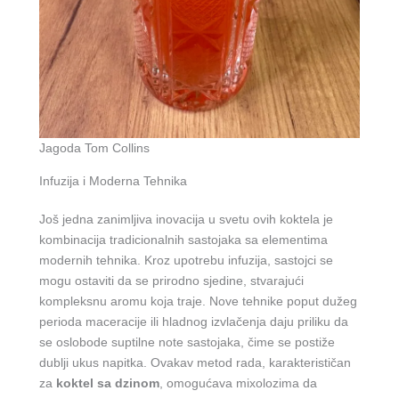
Jagoda Tom Collins
Infuzija i Moderna Tehnika
Još jedna zanimljiva inovacija u svetu ovih koktela je
kombinacija tradicionalnih sastojaka sa elementima
modernih tehnika. Kroz upotrebu infuzija, sastojci se
mogu ostaviti da se prirodno sjedine, stvarajući
kompleksnu aromu koja traje. Nove tehnike poput dužeg
perioda maceracije ili hladnog izvlačenja daju priliku da
se oslobode suptilne note sastojaka, čime se postiže
dublji ukus napitka. Ovakav metod rada, karakterističan
za
koktel sa dzinom
, omogućava mixolozima da