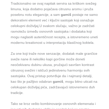
Tradicionalno se ovaj napitak servira sa kriškom svežeg
limuna, koja dodatno pojačava citrusnu aromu i pruža
posebnu notu elegancije, a sam
garniš
postaje ne samo
dekorativni element već i ključni sastojak koji osnažuje
celokupni doživljaj.U svakom slučaju, važno je zadržati
ravnotežu između osnovnih sastojaka i dodataka koji
mogu naglasiti autentičnost recepta, a istovremeno uneti
modernu kreativnost u interpretaciju klasičnog koktela.
Za one koji traže nove senzacije, dodatak male grančice
sveže nane ili nekoliko kapi gorčine može doneti
neočekivanu dubinu ukusa, pružajući savršen kontrast
citrusnoj svežini i ističući jedinstvenu harmoniju svih
sastojaka. Ovaj pristup potvrđuje da i najmanji detalji,
kao što je pažljivo odabran
garniš
, mogu bitno uticati na
celokupan doživljaj pića, zadržavajući istovremeno duh
tradicije.
Tako se kroz vešto kombinovanje osnovnih elemenata i