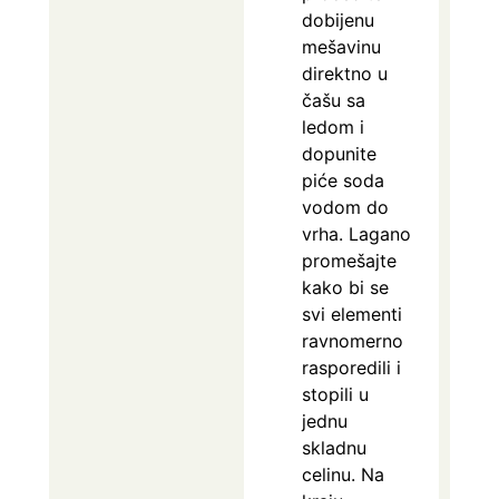
dobijenu
mešavinu
direktno u
čašu sa
ledom i
dopunite
piće soda
vodom do
vrha. Lagano
promešajte
kako bi se
svi elementi
ravnomerno
rasporedili i
stopili u
jednu
skladnu
celinu. Na