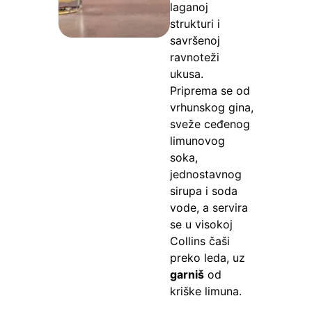
laganoj
strukturi i
savršenoj
ravnoteži
ukusa.
Priprema se od
vrhunskog gina,
sveže ceđenog
limunovog
soka,
jednostavnog
sirupa i soda
vode, a servira
se u visokoj
Collins čaši
preko leda, uz
garniš
od
kriške limuna.