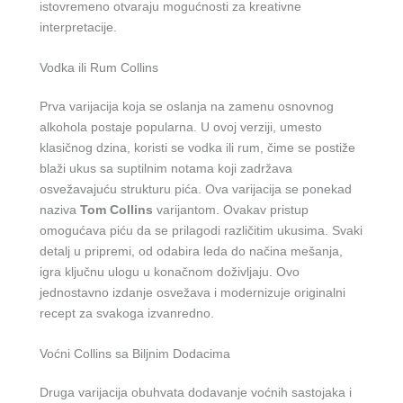
istovremeno otvaraju mogućnosti za kreativne
interpretacije.
Vodka ili Rum Collins
Prva varijacija koja se oslanja na zamenu osnovnog
alkohola postaje popularna. U ovoj verziji, umesto
klasičnog dzina, koristi se vodka ili rum, čime se postiže
blaži ukus sa suptilnim notama koji zadržava
osvežavajuću strukturu pića. Ova varijacija se ponekad
naziva
Tom Collins
varijantom. Ovakav pristup
omogućava piću da se prilagodi različitim ukusima. Svaki
detalj u pripremi, od odabira leda do načina mešanja,
igra ključnu ulogu u konačnom doživljaju. Ovo
jednostavno izdanje osvežava i modernizuje originalni
recept za svakoga izvanredno.
Voćni Collins sa Biljnim Dodacima
Druga varijacija obuhvata dodavanje voćnih sastojaka i