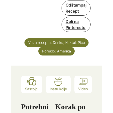
Odštampaj
Recept
Deli na
Pinterestu
Vrsta recepta:
Drinks, Koktel, Piće
Poreklo:
Amerika
Sastojci
Instrukcije
Video
Potrebni
Korak po