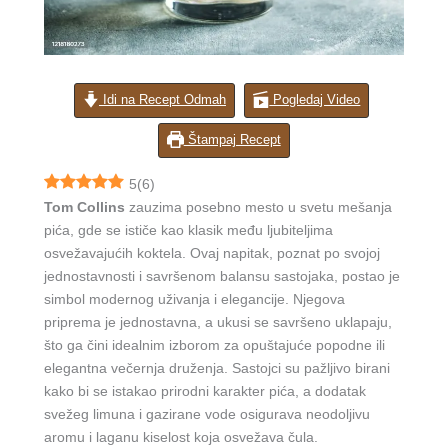
Idi na Recept Odmah
Pogledaj Video
Štampaj Recept
5
(
6
)
Tom Collins
zauzima posebno mesto u svetu mešanja
pića, gde se ističe kao klasik među ljubiteljima
osvežavajućih koktela. Ovaj napitak, poznat po svojoj
jednostavnosti i savršenom balansu sastojaka, postao je
simbol modernog uživanja i elegancije. Njegova
priprema je jednostavna, a ukusi se savršeno uklapaju,
što ga čini idealnim izborom za opuštajuće popodne ili
elegantna večernja druženja. Sastojci su pažljivo birani
kako bi se istakao prirodni karakter pića, a dodatak
svežeg limuna i gazirane vode osigurava neodoljivu
aromu i laganu kiselost koja osvežava čula.