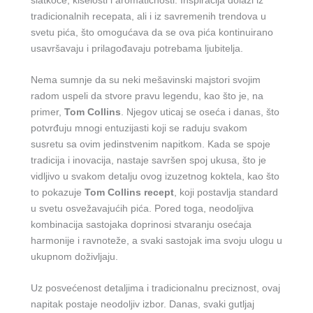
tradicionalnih recepata, ali i iz savremenih trendova u
svetu pića, što omogućava da se ova pića kontinuirano
usavršavaju i prilagođavaju potrebama ljubitelja.
Nema sumnje da su neki mešavinski majstori svojim
radom uspeli da stvore pravu legendu, kao što je, na
primer,
Tom Collins
. Njegov uticaj se oseća i danas, što
potvrđuju mnogi entuzijasti koji se raduju svakom
susretu sa ovim jedinstvenim napitkom. Kada se spoje
tradicija i inovacija, nastaje savršen spoj ukusa, što je
vidljivo u svakom detalju ovog izuzetnog koktela, kao što
to pokazuje
Tom Collins recept
, koji postavlja standard
u svetu osvežavajućih pića. Pored toga, neodoljiva
kombinacija sastojaka doprinosi stvaranju osećaja
harmonije i ravnoteže, a svaki sastojak ima svoju ulogu u
ukupnom doživljaju.
Uz posvećenost detaljima i tradicionalnu preciznost, ovaj
napitak postaje neodoljiv izbor. Danas, svaki gutljaj