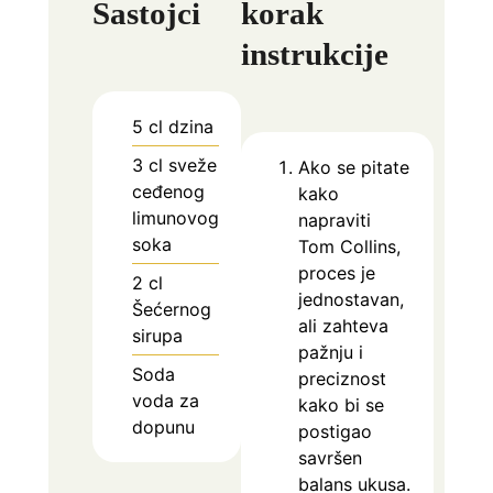
Sastojci
korak
instrukcije
5
cl
dzina
3
cl
sveže
Ako se pitate
ceđenog
kako
limunovog
napraviti
soka
Tom Collins,
proces je
2
cl
jednostavan,
Šećernog
ali zahteva
sirupa
pažnju i
Soda
preciznost
voda za
kako bi se
dopunu
postigao
savršen
balans ukusa.