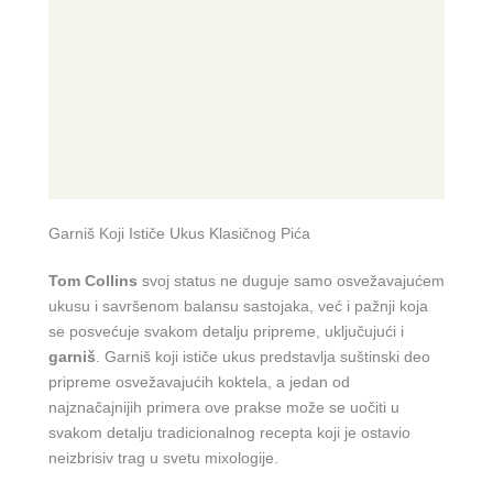
Garniš Koji Ističe Ukus Klasičnog Pića
Tom Collins
svoj status ne duguje samo osvežavajućem
ukusu i savršenom balansu sastojaka, već i pažnji koja
se posvećuje svakom detalju pripreme, uključujući i
garniš
. Garniš koji ističe ukus predstavlja suštinski deo
pripreme osvežavajućih koktela, a jedan od
najznačajnijih primera ove prakse može se uočiti u
svakom detalju tradicionalnog recepta koji je ostavio
neizbrisiv trag u svetu mixologije.