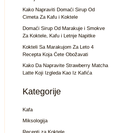
Kako Napraviti Domaći Sirup Od
Cimeta Za Kafu i Koktele
Domaći Sirup Od Marakuje i Smokve
Za Koktele, Kafu i Letnje Napitke
Kokteli Sa Marakujom Za Leto 4
Recepta Koja Ćete Obožavati
Kako Da Napravite Strawberry Matcha
Latte Koji Izgleda Kao Iz Kafića
Kategorije
Kafa
Miksologija
Recepti za Koktele