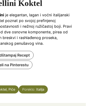
llini Koktel
ini
je elegantan, lagan i voćni italijanski
tel poznat po svojoj prefinjenoj
ostavnosti i nežnoj ružičastoj boji. Pravi
od dve osnovne komponente, pirea od
ih breskvi i rashlađenog proseka,
lijanskog penušavog vina.
dštampaj Recept
eli na Pinterestu
oktel, Piće
Poreklo:
Italija