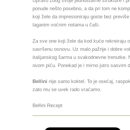
Upravo zbog svoje jednostavne strukture i pr
ponude nešto posebno, a da pri tom ne kompli
koji žele da impresioniraju goste bez previše 
laganim voćnim notama u čaši.
Za sve one koji žele da kod kuće rekreiraju o
savršenu osnovu. Uz malo pažnje i dobre volj
italijanskog šarma u svakodnevne trenutke. N
ovom piću. Ponekad je i mirno jutro sasvim d
Bellini
nije samo koktel. To je osećaj, raspolo
zato mu se uvek rado vraćamo.
Bellini Recept