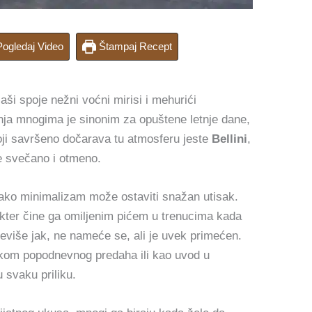
ogledaj Video
Štampaj Recept
ši spoje nežni voćni mirisi i mehurići
enja mnogima je sinonim za opuštene letnje dane,
koji savršeno dočarava tu atmosferu jeste
Bellini
,
e svečano i otmeno.
 kako minimalizam može ostaviti snažan utisak.
rakter čine ga omiljenim pićem u trenucima kada
previše jak, ne nameće se, ali je uvek primećen.
tokom popodnevnog predaha ili kao uvod u
 svaku priliku.