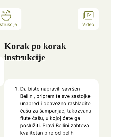
strukcije
Video
Korak po korak
instrukcije
Da biste napravili savršen
Bellini, pripremite sve sastojke
unapred i obavezno rashladite
čašu za šampanjac, takozvanu
flute čašu, u kojoj ćete ga
poslužiti. Pravi Bellini zahteva
kvalitetan pire od belih