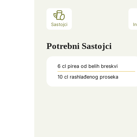
Sastojci
In
Potrebni Sastojci
6
cl
pirea od belih breskvi
10
cl
rashlađenog proseka