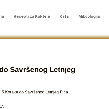
na
Recepti za Koktele
Kafa
Miksologija
a do Savršenog Letnjeg
el 5 Koraka do Savršenog Letnjeg Pića
025