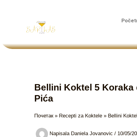
Пређи
на
Počet
садржај
Bellini Koktel 5 Korak
Pića
Почетак
Recepti za Koktele
Bellini Kokt
Napisala
Daniela Jovanovic
/
10/05/2