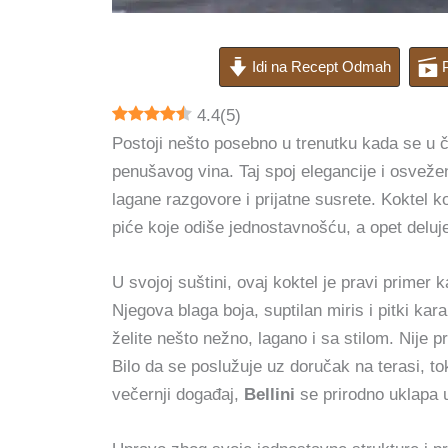
Idi na Recept Odmah
P
4.4
(
5
)
Postoji nešto posebno u trenutku kada se u ča
penušavog vina. Taj spoj elegancije i osvež
lagane razgovore i prijatne susrete. Koktel 
piće koje odiše jednostavnošću, a opet deluj
U svojoj suštini, ovaj koktel je pravi primer
Njegova blaga boja, suptilan miris i pitki ka
želite nešto nežno, lagano i sa stilom. Nije 
Bilo da se poslužuje uz doručak na terasi, 
večernji događaj,
Bellini
se prirodno uklapa u