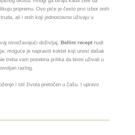
ijatnog ukusa, mnogi ga biraju kada žele da
kuju pripremu. Ovo piće je često prvi izbor onih
truda, ali i onih koji jednostavno uživaju u
vaj osvežavajući doživljaj,
Bellini recept
nudi
e, moguće je napraviti koktel koji unosi dašak
e treba vam posebna prilika da biste uživali u
ovoljan razlog.
ženje i stil života pretočen u čašu. I upravo