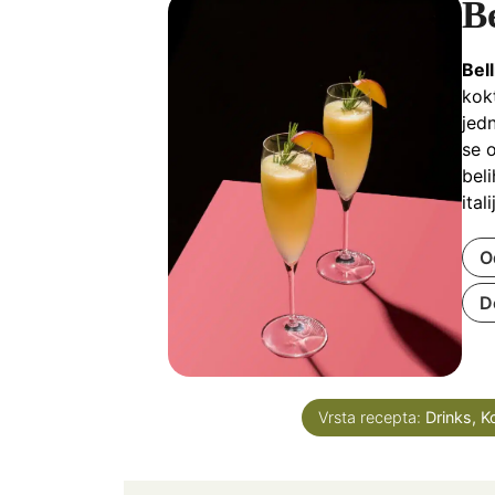
Be
Bell
kok
jedn
se 
bel
ita
O
D
Vrsta recepta:
Drinks, K