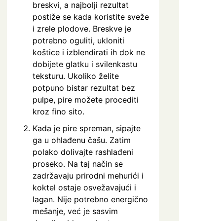
breskvi, a najbolji rezultat
postiže se kada koristite sveže
i zrele plodove. Breskve je
potrebno oguliti, ukloniti
koštice i izblendirati ih dok ne
dobijete glatku i svilenkastu
teksturu. Ukoliko želite
potpuno bistar rezultat bez
pulpe, pire možete procediti
kroz fino sito.
Kada je pire spreman, sipajte
ga u ohlađenu čašu. Zatim
polako dolivajte rashlađeni
proseko. Na taj način se
zadržavaju prirodni mehurići i
koktel ostaje osvežavajući i
lagan. Nije potrebno energično
mešanje, već je sasvim