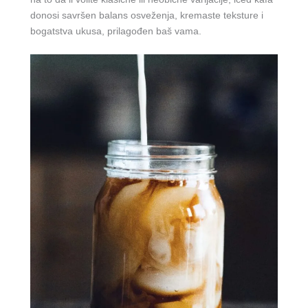
donosi savršen balans osveženja, kremaste teksture i
bogatstva ukusa, prilagođen baš vama.