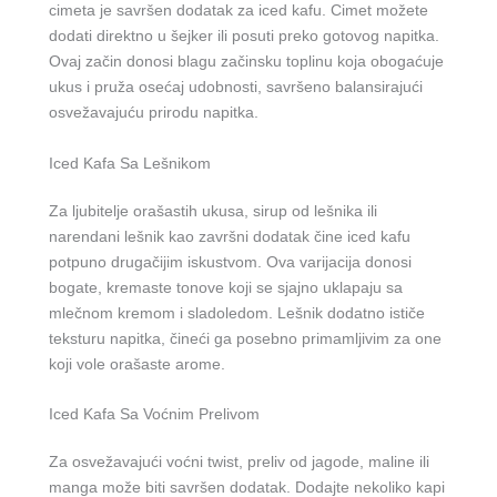
cimeta je savršen dodatak za iced kafu. Cimet možete
dodati direktno u šejker ili posuti preko gotovog napitka.
Ovaj začin donosi blagu začinsku toplinu koja obogaćuje
ukus i pruža osećaj udobnosti, savršeno balansirajući
osvežavajuću prirodu napitka.
Iced Kafa Sa Lešnikom
Za ljubitelje orašastih ukusa, sirup od lešnika ili
narendani lešnik kao završni dodatak čine iced kafu
potpuno drugačijim iskustvom. Ova varijacija donosi
bogate, kremaste tonove koji se sjajno uklapaju sa
mlečnom kremom i sladoledom. Lešnik dodatno ističe
teksturu napitka, čineći ga posebno primamljivim za one
koji vole orašaste arome.
Iced Kafa Sa Voćnim Prelivom
Za osvežavajući voćni twist, preliv od jagode, maline ili
manga može biti savršen dodatak. Dodajte nekoliko kapi