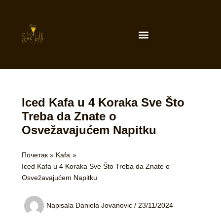
Пређи
на
садржај
Menu
Iced Kafa u 4 Koraka Sve Što
Treba da Znate o
Osvežavajućem Napitku
Почетак
Kafa
Iced Kafa u 4 Koraka Sve Što Treba da Znate o
Osvežavajućem Napitku
Napisala
Daniela Jovanovic
/
23/11/2024