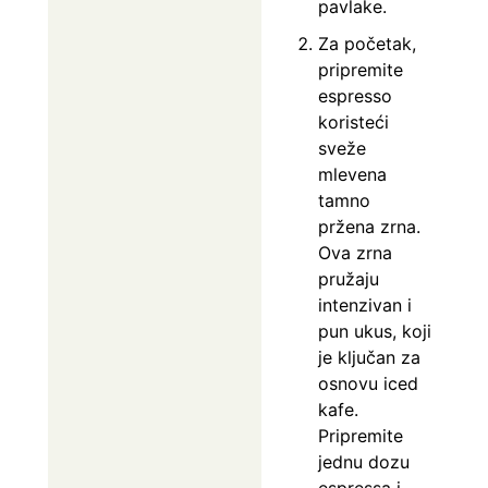
pavlake.
Za početak,
pripremite
espresso
koristeći
sveže
mlevena
tamno
pržena zrna.
Ova zrna
pružaju
intenzivan i
pun ukus, koji
je ključan za
osnovu iced
kafe.
Pripremite
jednu dozu