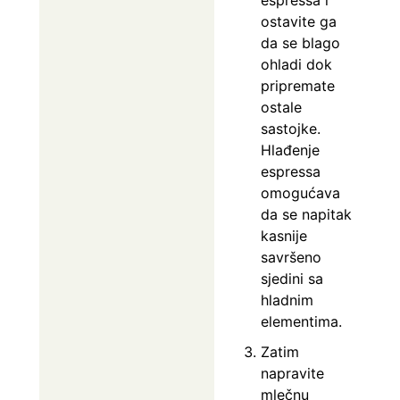
espressa i
ostavite ga
da se blago
ohladi dok
pripremate
ostale
sastojke.
Hlađenje
espressa
omogućava
da se napitak
kasnije
savršeno
sjedini sa
hladnim
elementima.
Zatim
napravite
mlečnu