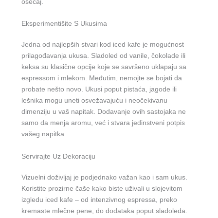
osećaj.
Eksperimentišite S Ukusima
Jedna od najlepših stvari kod iced kafe je mogućnost
prilagođavanja ukusa. Sladoled od vanile, čokolade ili
keksa su klasične opcije koje se savršeno uklapaju sa
espressom i mlekom. Međutim, nemojte se bojati da
probate nešto novo. Ukusi poput pistaća, jagode ili
lešnika mogu uneti osvežavajuću i neočekivanu
dimenziju u vaš napitak. Dodavanje ovih sastojaka ne
samo da menja aromu, već i stvara jedinstveni potpis
vašeg napitka.
Servirajte Uz Dekoraciju
Vizuelni doživljaj je podjednako važan kao i sam ukus.
Koristite prozirne čaše kako biste uživali u slojevitom
izgledu iced kafe – od intenzivnog espressa, preko
kremaste mlečne pene, do dodataka poput sladoleda.