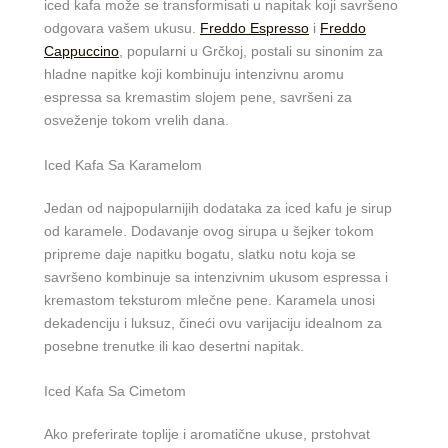
iced kafa može se transformisati u napitak koji savršeno
odgovara vašem ukusu.
Freddo Espresso
i
Freddo
Cappuccino
, popularni u Grčkoj, postali su sinonim za
hladne napitke koji kombinuju intenzivnu aromu
espressa sa kremastim slojem pene, savršeni za
osveženje tokom vrelih dana.
Iced Kafa Sa Karamelom
Jedan od najpopularnijih dodataka za iced kafu je sirup
od karamele. Dodavanje ovog sirupa u šejker tokom
pripreme daje napitku bogatu, slatku notu koja se
savršeno kombinuje sa intenzivnim ukusom espressa i
kremastom teksturom mlečne pene. Karamela unosi
dekadenciju i luksuz, čineći ovu varijaciju idealnom za
posebne trenutke ili kao desertni napitak.
Iced Kafa Sa Cimetom
Ako preferirate toplije i aromatične ukuse, prstohvat