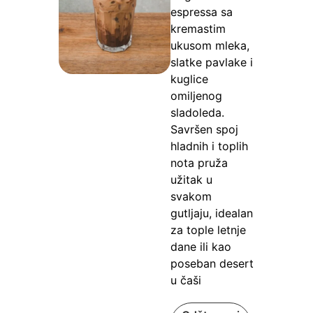
espressa sa
kremastim
ukusom mleka,
slatke pavlake i
kuglice
omiljenog
sladoleda.
Savršen spoj
hladnih i toplih
nota pruža
užitak u
svakom
gutljaju, idealan
za tople letnje
dane ili kao
poseban desert
u čaši