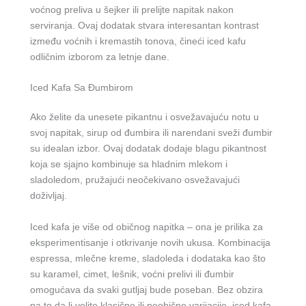
voćnog preliva u šejker ili prelijte napitak nakon
serviranja. Ovaj dodatak stvara interesantan kontrast
između voćnih i kremastih tonova, čineći iced kafu
odličnim izborom za letnje dane.
Iced Kafa Sa Đumbirom
Ako želite da unesete pikantnu i osvežavajuću notu u
svoj napitak, sirup od đumbira ili narendani sveži đumbir
su idealan izbor. Ovaj dodatak dodaje blagu pikantnost
koja se sjajno kombinuje sa hladnim mlekom i
sladoledom, pružajući neočekivano osvežavajući
doživljaj.
Iced kafa je više od običnog napitka – ona je prilika za
eksperimentisanje i otkrivanje novih ukusa. Kombinacija
espressa, mlečne kreme, sladoleda i dodataka kao što
su karamel, cimet, lešnik, voćni prelivi ili đumbir
omogućava da svaki gutljaj bude poseban. Bez obzira
na to da li volite klasične ili neobične varijacije, iced kafa