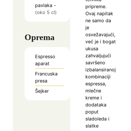
pavlaka
-
pripreme.
(oko 5 cl)
Ovaj napitak
ne samo da
je
osvežavajući,
Oprema
već je i bogat
ukusa
zahvaljujući
Espresso
savršeno
aparat
izbalansiranoj
Francuska
kombinaciji
presa
espressa,
mlečne
Šejker
kreme i
dodataka
poput
sladoleda i
slatke