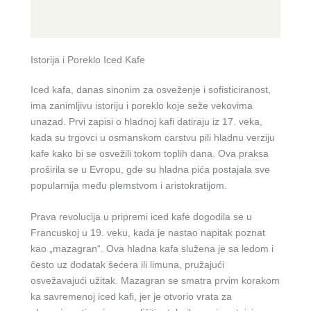
Istorija i Poreklo Iced Kafe
Iced kafa, danas sinonim za osveženje i sofisticiranost,
ima zanimljivu istoriju i poreklo koje seže vekovima
unazad. Prvi zapisi o hladnoj kafi datiraju iz 17. veka,
kada su trgovci u osmanskom carstvu pili hladnu verziju
kafe kako bi se osvežili tokom toplih dana. Ova praksa
proširila se u Evropu, gde su hladna pića postajala sve
popularnija među plemstvom i aristokratijom.
Prava revolucija u pripremi iced kafe dogodila se u
Francuskoj u 19. veku, kada je nastao napitak poznat
kao „mazagran“. Ova hladna kafa služena je sa ledom i
često uz dodatak šećera ili limuna, pružajući
osvežavajući užitak. Mazagran se smatra prvim korakom
ka savremenoj iced kafi, jer je otvorio vrata za