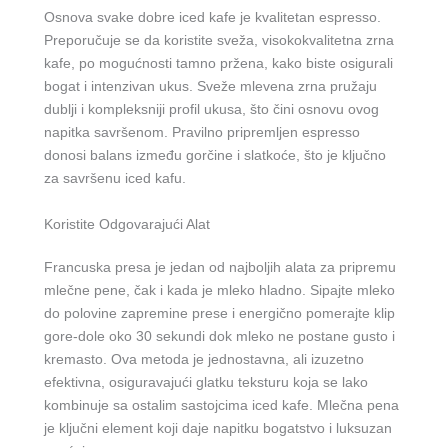
Osnova svake dobre iced kafe je kvalitetan espresso.
Preporučuje se da koristite sveža, visokokvalitetna zrna
kafe, po mogućnosti tamno pržena, kako biste osigurali
bogat i intenzivan ukus. Sveže mlevena zrna pružaju
dublji i kompleksniji profil ukusa, što čini osnovu ovog
napitka savršenom. Pravilno pripremljen espresso
donosi balans između gorčine i slatkoće, što je ključno
za savršenu iced kafu.
Koristite Odgovarajući Alat
Francuska presa je jedan od najboljih alata za pripremu
mlečne pene, čak i kada je mleko hladno. Sipajte mleko
do polovine zapremine prese i energično pomerajte klip
gore-dole oko 30 sekundi dok mleko ne postane gusto i
kremasto. Ova metoda je jednostavna, ali izuzetno
efektivna, osiguravajući glatku teksturu koja se lako
kombinuje sa ostalim sastojcima iced kafe. Mlečna pena
je ključni element koji daje napitku bogatstvo i luksuzan