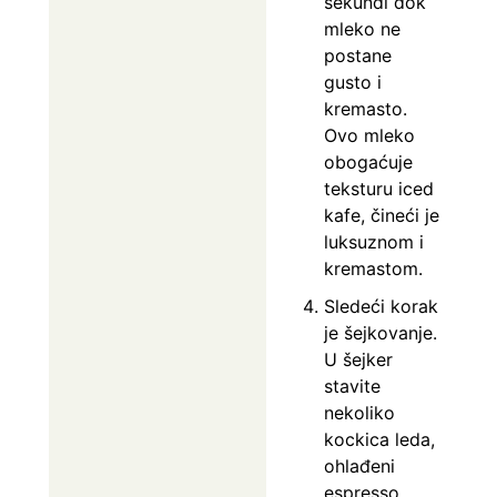
sekundi dok
mleko ne
postane
gusto i
kremasto.
Ovo mleko
obogaćuje
teksturu iced
kafe, čineći je
luksuznom i
kremastom.
Sledeći korak
je šejkovanje.
U šejker
stavite
nekoliko
kockica leda,
ohlađeni
espresso,