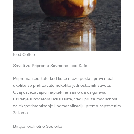
Iced Coffee
Saveti za Pripremu Savršene Iced Kafe
Priprema iced kafe kod kuće može postati pravi ritual
ukoliko se pridržavate nekoliko jednostavnih saveta.
Ovaj osvežavajući napitak ne samo da osigurava
uživanje u bogatom ukusu kafe, već i pruža mogućnost
za eksperimentisanje i personalizaciju prema sopstvenim
željama.
Birajte Kvalitetne Sastojke