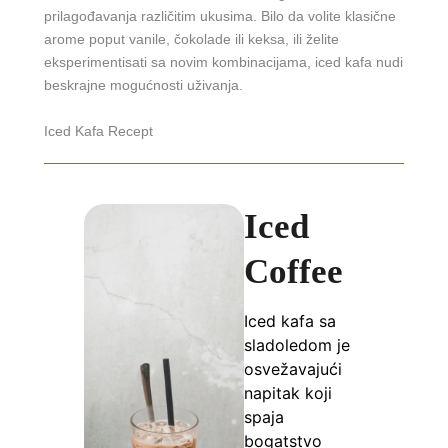
prilagođavanja različitim ukusima. Bilo da volite klasične
arome poput vanile, čokolade ili keksa, ili želite
eksperimentisati sa novim kombinacijama, iced kafa nudi
beskrajne mogućnosti uživanja.
Iced Kafa Recept
Iced
Coffee
Iced kafa sa
sladoledom je
osvežavajući
napitak koji
spaja
bogatstvo