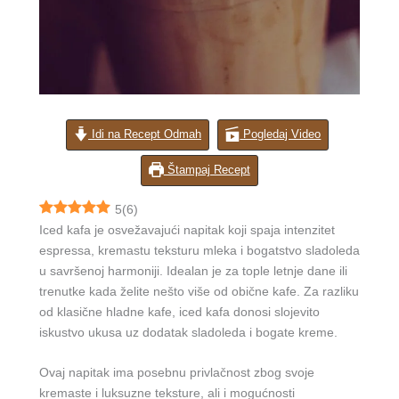
Idi na Recept Odmah
Pogledaj Video
Štampaj Recept
5
(
6
)
Iced kafa je osvežavajući napitak koji spaja intenzitet
espressa, kremastu teksturu mleka i bogatstvo sladoleda
u savršenoj harmoniji. Idealan je za tople letnje dane ili
trenutke kada želite nešto više od obične kafe. Za razliku
od klasične hladne kafe, iced kafa donosi slojevito
iskustvo ukusa uz dodatak sladoleda i bogate kreme.
Ovaj napitak ima posebnu privlačnost zbog svoje
kremaste i luksuzne teksture, ali i mogućnosti