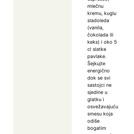
mlečnu
kremu, kuglu
sladoleda
(vanila,
čokolada ili
keks) i oko 5
cl slatke
pavlake.
Šejkujte
energično
dok se svi
sastojci ne
sjedine u
glatku i
osvežavajuću
smesu koja
odiše
bogatim