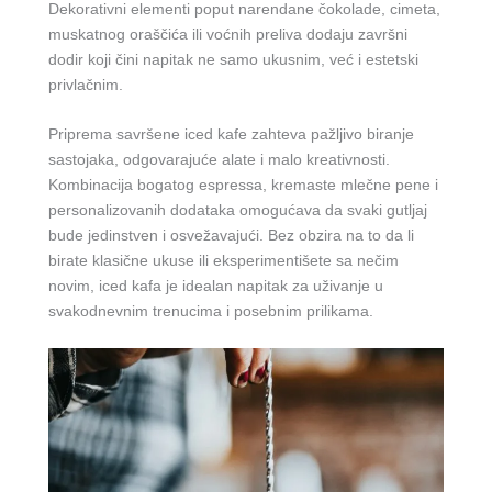
Dekorativni elementi poput narendane čokolade, cimeta,
muskatnog oraščića ili voćnih preliva dodaju završni
dodir koji čini napitak ne samo ukusnim, već i estetski
privlačnim.
Priprema savršene iced kafe zahteva pažljivo biranje
sastojaka, odgovarajuće alate i malo kreativnosti.
Kombinacija bogatog espressa, kremaste mlečne pene i
personalizovanih dodataka omogućava da svaki gutljaj
bude jedinstven i osvežavajući. Bez obzira na to da li
birate klasične ukuse ili eksperimentišete sa nečim
novim, iced kafa je idealan napitak za uživanje u
svakodnevnim trenucima i posebnim prilikama.