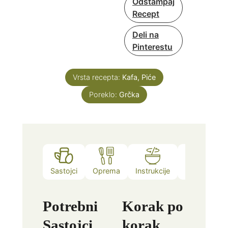
Odštampaj
Recept
Deli na
Pinterestu
Vrsta recepta:
Kafa, Piće
Poreklo:
Grčka
Sastojci
Oprema
Instrukcije
Video
Potrebni
Korak po
Sastojci
korak