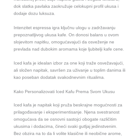
dok slatka pavlaka zaokružuje celokupni profil ukusa i
dodaje dozu luksuza.
Intenzitet espressa igra ključnu ulogu u zadržavanju
prepoznatljivog ukusa kafe. On donosi balans u ovom
slojevitom napitku, omogućavajući da osveženje ne
prevlada nad dubokim aromama koje ljubitelji kafe cene.
Iced kafa je idealan izbor za one koji traže osvežavajući,
ali složen napitak, savršen za uživanje u toplim danima ili
kao poseban dodatak svakodnevnim ritualima.
Kako Personalizovati Iced Kafu Prema Svom Ukusu
Iced kafa je napitak koji pruža beskrajne mogućnosti za
prilagođavanje i eksperimentisanje. Njena svestranost
omogućava da se osnovni sastojci obogate različitim
ukusima i dodacima, čineći svaki gutljaj jedinstvenim.
Bez obzira na to da li volite klasične ili neobične arome,