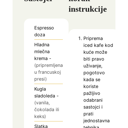
instrukcije
Espresso
doza
Priprema
Hladna
iced kafe kod
mlečna
kuće može
krema
-
biti pravo
(pripremljena
uživanje,
u francuskoj
pogotovo
presi)
kada se
koriste
Kugla
pažljivo
sladoleda
-
odabrani
(vanila,
sastojci i
čokolada ili
prati
keks)
jednostavna
Slatka
tehnika