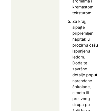
aromama i
kremastom
teksturom.
Za kraj,
sipajte
pripremljeni
napitak u
prozirnu čašu
ispunjenu
ledom.
Dodajte
završne
detalje poput
narendane
čokolade,
cimeta ili
prelivnog
sirupa po
želji kako