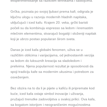
eksperimentisanje sa različitim tehnikama i sastojcima.
Grčka, poznata po svojoj ljubavi prema kafi, odigrala je
ključnu ulogu u razvoju modernih hladnih napitaka,
uključujući i iced kafu. Krajem 20. veka, grčki baristi
počeli su da kombinuju espresso sa ledom i kremastim
mlečnim elementima, stvarajući bogatiji i složeniji napitak
koji je ubrzo postao popularan širom sveta.
Danas je iced kafa globalni fenomen, uživa se u
različitim oblicima i varijacijama, od jednostavnih verzija
sa ledom do luksuznih kreacija sa sladoledom i
prelivima. Njena popularnost rezultat je sposobnosti da
spoji tradiciju kafe sa modernim ukusima i potrebom za
osveženjem.
Bez obzira na to da li je pijete u kafiću ili pripremate kod
kuće, iced kafa ostaje simbol inovacije i uživanja,
pružajući trenutke zadovoljstva u svakoj prilici. Ova kafa,
sa bogatom istorijom i neograničenim mogućnostima