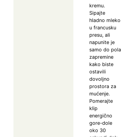
kremu.
Sipajte
hladno mleko
u francusku
presu, ali
napunite je
samo do pola
zapremine
kako biste
ostavili
dovoljno
prostora za
mućenje.
Pomerajte
klip
energično
gore-dole
oko 30