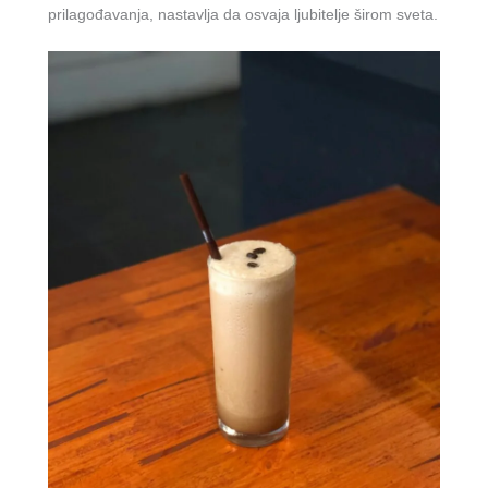
prilagođavanja, nastavlja da osvaja ljubitelje širom sveta.