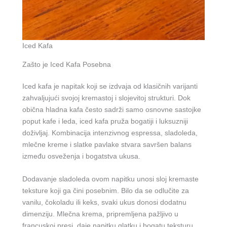
Iced Kafa
Zašto je Iced Kafa Posebna
Iced kafa je napitak koji se izdvaja od klasičnih varijanti
zahvaljujući svojoj kremastoj i slojevitoj strukturi. Dok
obična hladna kafa često sadrži samo osnovne sastojke
poput kafe i leda, iced kafa pruža bogatiji i luksuzniji
doživljaj. Kombinacija intenzivnog espressa, sladoleda,
mlečne kreme i slatke pavlake stvara savršen balans
između osveženja i bogatstva ukusa.
Dodavanje sladoleda ovom napitku unosi sloj kremaste
teksture koji ga čini posebnim. Bilo da se odlučite za
vanilu, čokoladu ili keks, svaki ukus donosi dodatnu
dimenziju. Mlečna krema, pripremljena pažljivo u
francuskoj presi, daje napitku glatku i bogatu teksturu,