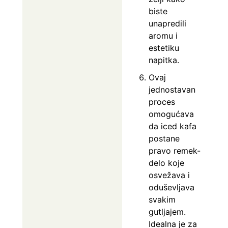
biste
unapredili
aromu i
estetiku
napitka.
Ovaj
jednostavan
proces
omogućava
da iced kafa
postane
pravo remek-
delo koje
osvežava i
oduševljava
svakim
gutljajem.
Idealna je za