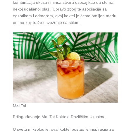
kombinacija ukusa i mirisa stvara osećaj kao da ste na
nekoj udaljenoj plaži. Upravo zbog te asocijacije sa
egzotikom i odmorom, ovaj koktel je često omiljen među
onima koji traže osveženje sa stilom.
Mai Tai
Prilagođavanje Mai Tai Koktela Različitim Ukusima
U svetu miksologije, ovaj koktel postao je inspiracija za