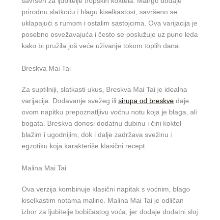
savršen za ljubitelje tropskih koktela. Mango dodaje
prirodnu slatkoću i blagu kiselkastost, savršeno se
uklapajući s rumom i ostalim sastojcima. Ova varijacija je
posebno osvežavajuća i često se poslužuje uz puno leda
kako bi pružila još veće uživanje tokom toplih dana.
Breskva Mai Tai
Za suptilniji, slatkasti ukus, Breskva Mai Tai je idealna
varijacija. Dodavanje svežeg ili
sirupa od breskve
daje
ovom napitku prepoznatljivu voćnu notu koja je blaga, ali
bogata. Breskva donosi dodatnu dubinu i čini koktel
blažim i ugodnijim, dok i dalje zadržava svežinu i
egzotiku koja karakteriše klasični recept.
Malina Mai Tai
Ova verzija kombinuje klasični napitak s voćnim, blago
kiselkastim notama maline. Malina Mai Tai je odličan
izbor za ljubitelje bobičastog voća, jer dodaje dodatni sloj