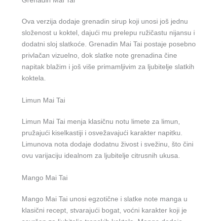
Ova verzija dodaje grenadin sirup koji unosi još jednu
složenost u koktel, dajući mu prelepu ružičastu nijansu i
dodatni sloj slatkoće. Grenadin Mai Tai postaje posebno
privlačan vizuelno, dok slatke note grenadina čine
napitak blažim i još više primamljivim za ljubitelje slatkih
koktela.
Limun Mai Tai
Limun Mai Tai menja klasičnu notu limete za limun,
pružajući kiselkastiji i osvežavajući karakter napitku.
Limunova nota dodaje dodatnu živost i svežinu, što čini
ovu varijaciju idealnom za ljubitelje citrusnih ukusa.
Mango Mai Tai
Mango Mai Tai unosi egzotične i slatke note manga u
klasični recept, stvarajući bogat, voćni karakter koji je