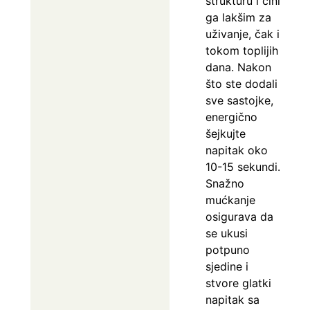
strukturu i čini
ga lakšim za
uživanje, čak i
tokom toplijih
dana. Nakon
što ste dodali
sve sastojke,
energično
šejkujte
napitak oko
10-15 sekundi.
Snažno
mućkanje
osigurava da
se ukusi
potpuno
sjedine i
stvore glatki
napitak sa