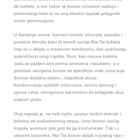
tiki koktele, a sve češće se koriste inovativni sastojci i
prezentacija kako bi se ovaj klasični napitak prilagodio
novim generacijama.
U današnje vreme, barmeni koriste vrhunske sastojke i
posebne tehnike kako bi stvorili verzije Mai Tai koktela
koje su u skladu s modernim trendovima, dok zadržavaju
autentičnost ovog napitka. Rum, kao osnova koktela,
sada se pažljivo bira prema aromama i karakteru, a u
premium verzijama koriste se specifične vrste ruma koje
donose dodatnu dubinu i slojevitost ukusa.
Kombinovanje različitih vrsta ruma, recimo tamnog i
spiced ruma, omogućava barmenima da prilagode ukus
svakom gostu.
Ovaj napitak je, na neki način, postao simbol slobode i
bekstva od svakodnevnog stresa, čime donosi osećaj
tropske avanture gde god da ga konzumirate. Čak i u
urbanim barovima, Mai Tai donosi dašak tropskog raja –