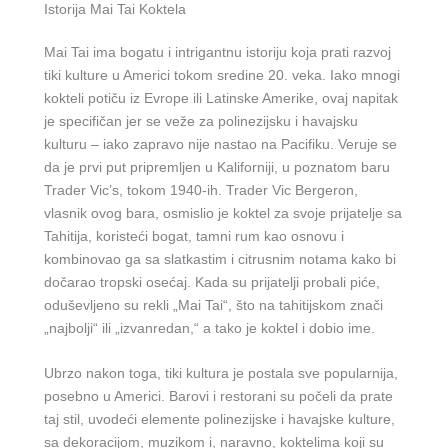
Istorija Mai Tai Koktela
Mai Tai ima bogatu i intrigantnu istoriju koja prati razvoj
tiki kulture u Americi tokom sredine 20. veka. Iako mnogi
kokteli potiču iz Evrope ili Latinske Amerike, ovaj napitak
je specifičan jer se veže za polinezijsku i havajsku
kulturu – iako zapravo nije nastao na Pacifiku. Veruje se
da je prvi put pripremljen u Kaliforniji, u poznatom baru
Trader Vic’s, tokom 1940-ih. Trader Vic Bergeron,
vlasnik ovog bara, osmislio je koktel za svoje prijatelje sa
Tahitija, koristeći bogat, tamni rum kao osnovu i
kombinovao ga sa slatkastim i citrusnim notama kako bi
dočarao tropski osećaj. Kada su prijatelji probali piće,
oduševljeno su rekli „Mai Tai“, što na tahitijskom znači
„najbolji“ ili „izvanredan,“ a tako je koktel i dobio ime.
Ubrzo nakon toga, tiki kultura je postala sve popularnija,
posebno u Americi. Barovi i restorani su počeli da prate
taj stil, uvodeći elemente polinezijske i havajske kulture,
sa dekoracijom, muzikom i, naravno, koktelima koji su