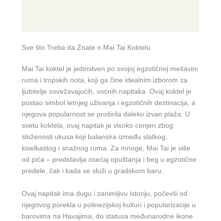
Sve što Treba da Znate o Mai Tai Koktelu
Mai Tai koktel je jedinstven po svojoj egzotičnoj mešavini
ruma i tropskih nota, koji ga čine idealnim izborom za
ljubitelje osvežavajućih, voćnih napitaka. Ovaj koktel je
postao simbol letnjeg uživanja i egzotičnih destinacija, a
njegova popularnost se proširila daleko izvan plaža. U
svetu koktela, ovaj napitak je visoko cenjen zbog
složenosti ukusa koji balansira između slatkog,
kiselkastog i snažnog ruma. Za mnoge, Mai Tai je više
od pića – predstavlja osećaj opuštanja i beg u egzotične
predele, čak i kada se služi u gradskom baru.
Ovaj napitak ima dugu i zanimljivu istoriju, počevši od
njegovog porekla u polinezijskoj kulturi i popularizacije u
barovima na Havajima, do statusa međunarodne ikone