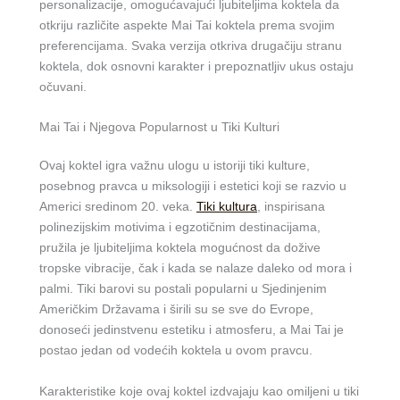
personalizacije, omogućavajući ljubiteljima koktela da
otkriju različite aspekte Mai Tai koktela prema svojim
preferencijama. Svaka verzija otkriva drugačiju stranu
koktela, dok osnovni karakter i prepoznatljiv ukus ostaju
očuvani.
Mai Tai i Njegova Popularnost u Tiki Kulturi
Ovaj koktel igra važnu ulogu u istoriji tiki kulture,
posebnog pravca u miksologiji i estetici koji se razvio u
Americi sredinom 20. veka.
Tiki kultura
, inspirisana
polinezijskim motivima i egzotičnim destinacijama,
pružila je ljubiteljima koktela mogućnost da dožive
tropske vibracije, čak i kada se nalaze daleko od mora i
palmi. Tiki barovi su postali popularni u Sjedinjenim
Američkim Državama i širili su se sve do Evrope,
donoseći jedinstvenu estetiku i atmosferu, a Mai Tai je
postao jedan od vodećih koktela u ovom pravcu.
Karakteristike koje ovaj koktel izdvajaju kao omiljeni u tiki