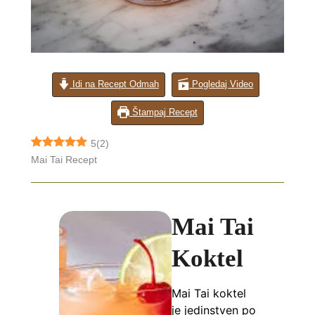
Idi na Recept Odmah
Pogledaj Video
Štampaj Recept
5
(
2
)
Mai Tai Recept
Mai Tai
Koktel
Mai Tai koktel
je jedinstven po