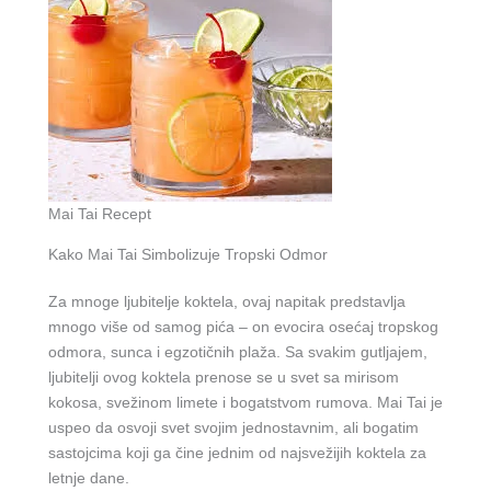
Mai Tai Recept
Kako Mai Tai Simbolizuje Tropski Odmor
Za mnoge ljubitelje koktela, ovaj napitak predstavlja
mnogo više od samog pića – on evocira osećaj tropskog
odmora, sunca i egzotičnih plaža. Sa svakim gutljajem,
ljubitelji ovog koktela prenose se u svet sa mirisom
kokosa, svežinom limete i bogatstvom rumova. Mai Tai je
uspeo da osvoji svet svojim jednostavnim, ali bogatim
sastojcima koji ga čine jednim od najsvežijih koktela za
letnje dane.