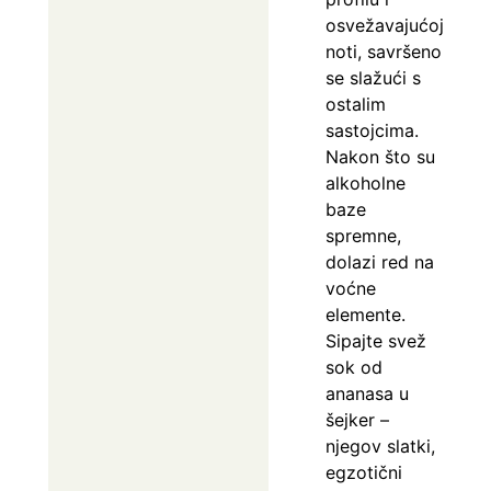
osvežavajućoj
noti, savršeno
se slažući s
ostalim
sastojcima.
Nakon što su
alkoholne
baze
spremne,
dolazi red na
voćne
elemente.
Sipajte svež
sok od
ananasa u
šejker –
njegov slatki,
egzotični