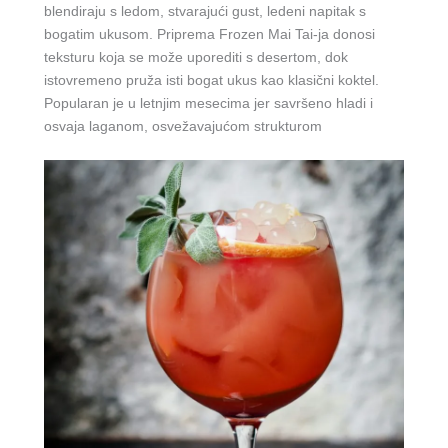
blendiraju s ledom, stvarajući gust, ledeni napitak s
bogatim ukusom. Priprema Frozen Mai Tai-ja donosi
teksturu koja se može uporediti s desertom, dok
istovremeno pruža isti bogat ukus kao klasični koktel.
Popularan je u letnjim mesecima jer savršeno hladi i
osvaja laganom, osvežavajućom strukturom