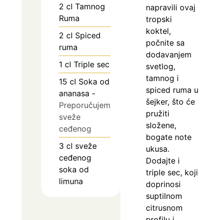
2
cl
Tamnog
napravili ovaj
Ruma
tropski
koktel,
2
cl
Spiced
počnite sa
ruma
dodavanjem
1
cl
Triple sec
svetlog,
tamnog i
15
cl
Soka od
spiced ruma u
ananasa
-
šejker, što će
Preporučujem
pružiti
sveže
složene,
ceđenog
bogate note
3
cl
sveže
ukusa.
ceđenog
Dodajte i
soka od
triple sec, koji
limuna
doprinosi
suptilnom
citrusnom
profilu i