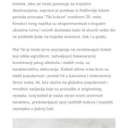
koktela. Iako se često povezuje sa tropskim
destinacijama, zapravo je potekao iz Kalifornije tokom
perioda procvata “Tiki kulture” sredinom 20. veka.
Kreatori ovog napitka su eksperimentisali s bogatim
ukusima ruma i voćnih dodataka kako bi stvorili nešto što
će podsetiti ljude na tropske avanture, čak i u gradu.
Mai Tai je često prva asocijacija na osvežavajući koktel
koji odiše egzotikom, zahvaljujući balansiranoj
kombinaciji jakog alkohola i slatkih nota, uz
karakterističnu dekoraciju. Kokteli slične vrste brzo su
stekli popularnost i postali hit u barovima i restoranima
širom sveta. Ali, bez obzira na globalnu popularnost i
mnoštvo varijacija koje su proizašle iz originalnog
recepta, ovaj koktel je ostao veran svom izvornom
karakteru, predstavljajući spoj različitih kultura i tropskih
sastojaka u jednoj čaši.