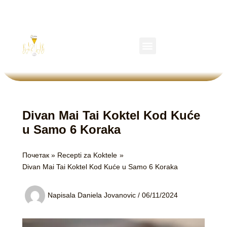
Пређи
на
садржај
Menu
Divan Mai Tai Koktel Kod Kuće
u Samo 6 Koraka
Почетак
Recepti za Koktele
Divan Mai Tai Koktel Kod Kuće u Samo 6 Koraka
Napisala
Daniela Jovanovic
/
06/11/2024