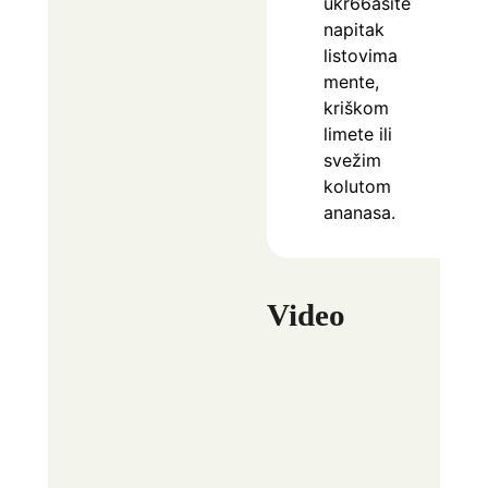
ukr66asite
napitak
listovima
mente,
kriškom
limete ili
svežim
kolutom
ananasa.
Video