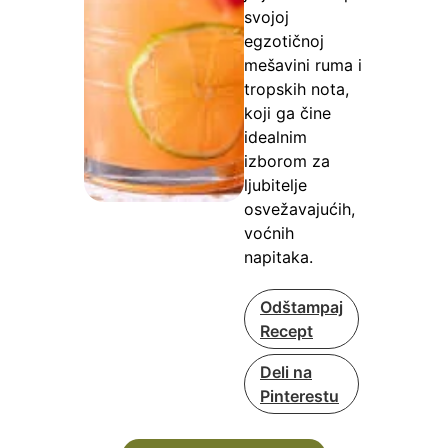
svojoj
egzotičnoj
mešavini ruma i
tropskih nota,
koji ga čine
idealnim
izborom za
ljubitelje
osvežavajućih,
voćnih
napitaka.
Odštampaj
Recept
Deli na
Pinterestu