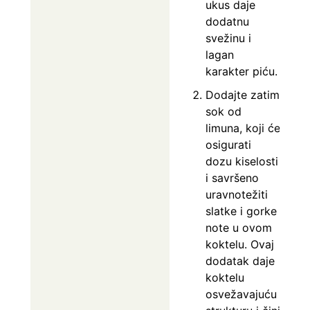
ukus daje
dodatnu
svežinu i
lagan
karakter piću.
Dodajte zatim
sok od
limuna, koji će
osigurati
dozu kiselosti
i savršeno
uravnotežiti
slatke i gorke
note u ovom
koktelu. Ovaj
dodatak daje
koktelu
osvežavajuću