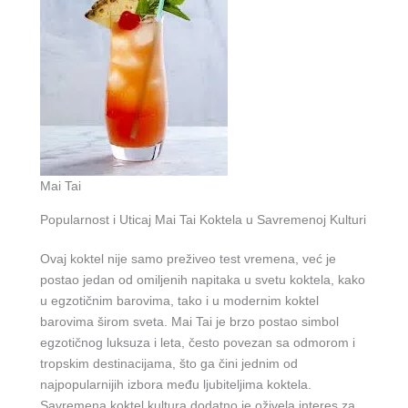
Mai Tai
Popularnost i Uticaj Mai Tai Koktela u Savremenoj Kulturi
Ovaj koktel nije samo preživeo test vremena, već je
postao jedan od omiljenih napitaka u svetu koktela, kako
u egzotičnim barovima, tako i u modernim koktel
barovima širom sveta. Mai Tai je brzo postao simbol
egzotičnog luksuza i leta, često povezan sa odmorom i
tropskim destinacijama, što ga čini jednim od
najpopularnijih izbora među ljubiteljima koktela.
Savremena koktel kultura dodatno je oživela interes za