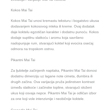
Kokos Mai Tai
Kokos Mai Tai unosi kremastu teksturu i bogatstvo ukusa
dodavanjem kokosovog mleka ili kreme. Ovaj dodatak
daje koktelu egzotičan karakter i dodatnu punoću. Kokos
dodaje suptilnu slatkoću i aromu koja savršeno
nadopunjuje rum, stvarajući koktel koji evocira osećaj
odmora na tropskom ostrvu.
Pikantni Mai Tai
Za ljubitelje začinjenih napitaka, Pikantni Mai Tai donosi
dodatnu dimenziju uz lagane note cimeta, đumbira ili
drugih začina. Ova varijacija pruža jedinstven kontrast
između slatkoće i začinske topline, stvarajući složeni
ukus koji osvaja nepce. Pikantni Mai Tai je odličan izbor
za one koji vole intenzivnije i neobičnije koktele.
Grenadin Mai Tai