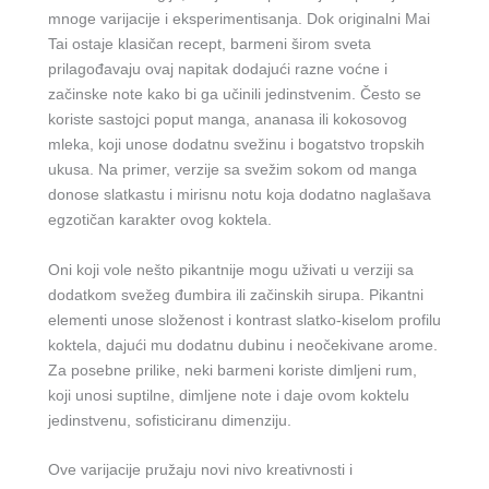
mnoge varijacije i eksperimentisanja. Dok originalni Mai
Tai ostaje klasičan recept, barmeni širom sveta
prilagođavaju ovaj napitak dodajući razne voćne i
začinske note kako bi ga učinili jedinstvenim. Često se
koriste sastojci poput manga, ananasa ili kokosovog
mleka, koji unose dodatnu svežinu i bogatstvo tropskih
ukusa. Na primer, verzije sa svežim sokom od manga
donose slatkastu i mirisnu notu koja dodatno naglašava
egzotičan karakter ovog koktela.
Oni koji vole nešto pikantnije mogu uživati u verziji sa
dodatkom svežeg đumbira ili začinskih sirupa. Pikantni
elementi unose složenost i kontrast slatko-kiselom profilu
koktela, dajući mu dodatnu dubinu i neočekivane arome.
Za posebne prilike, neki barmeni koriste dimljeni rum,
koji unosi suptilne, dimljene note i daje ovom koktelu
jedinstvenu, sofisticiranu dimenziju.
Ove varijacije pružaju novi nivo kreativnosti i