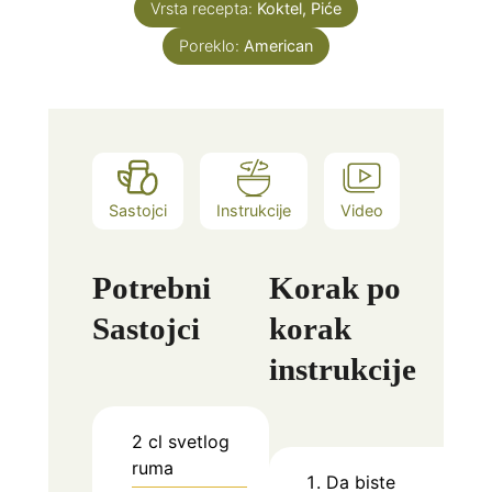
Vrsta recepta:
Koktel, Piće
Poreklo:
American
Sastojci
Instrukcije
Video
Potrebni
Korak po
Sastojci
korak
instrukcije
2
cl
svetlog
ruma
Da biste