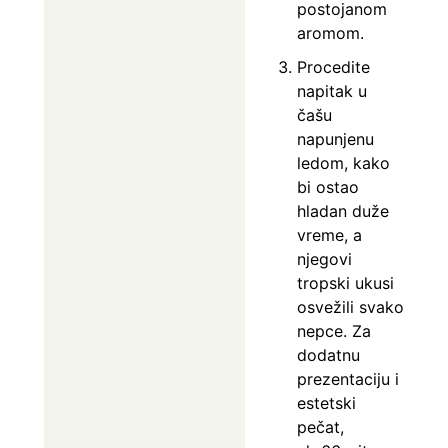
postojanom
aromom.
Procedite
napitak u
čašu
napunjenu
ledom, kako
bi ostao
hladan duže
vreme, a
njegovi
tropski ukusi
osvežili svako
nepce. Za
dodatnu
prezentaciju i
estetski
pečat,