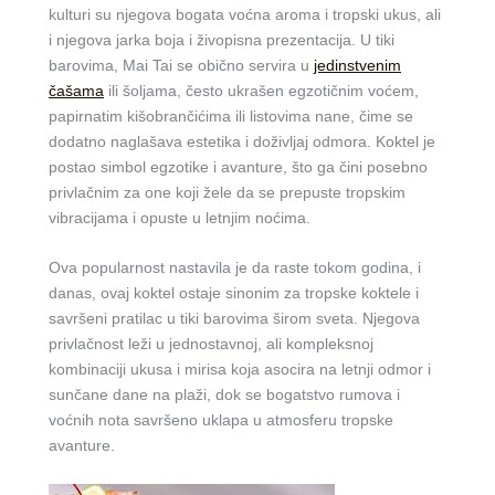
kulturi su njegova bogata voćna aroma i tropski ukus, ali
i njegova jarka boja i živopisna prezentacija. U tiki
barovima, Mai Tai se obično servira u
jedinstvenim
čašama
ili šoljama, često ukrašen egzotičnim voćem,
papirnatim kišobrančićima ili listovima nane, čime se
dodatno naglašava estetika i doživljaj odmora. Koktel je
postao simbol egzotike i avanture, što ga čini posebno
privlačnim za one koji žele da se prepuste tropskim
vibracijama i opuste u letnjim noćima.
Ova popularnost nastavila je da raste tokom godina, i
danas, ovaj koktel ostaje sinonim za tropske koktele i
savršeni pratilac u tiki barovima širom sveta. Njegova
privlačnost leži u jednostavnoj, ali kompleksnoj
kombinaciji ukusa i mirisa koja asocira na letnji odmor i
sunčane dane na plaži, dok se bogatstvo rumova i
voćnih nota savršeno uklapa u atmosferu tropske
avanture.