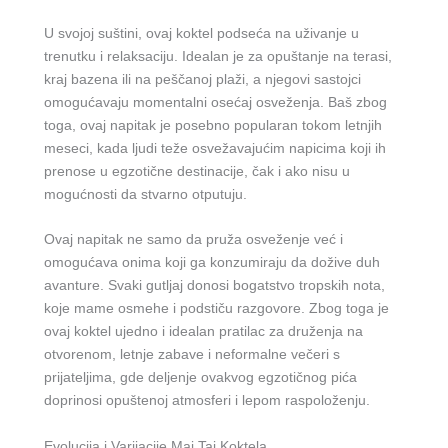
U svojoj suštini, ovaj koktel podseća na uživanje u
trenutku i relaksaciju. Idealan je za opuštanje na terasi,
kraj bazena ili na peščanoj plaži, a njegovi sastojci
omogućavaju momentalni osećaj osveženja. Baš zbog
toga, ovaj napitak je posebno popularan tokom letnjih
meseci, kada ljudi teže osvežavajućim napicima koji ih
prenose u egzotične destinacije, čak i ako nisu u
mogućnosti da stvarno otputuju.
Ovaj napitak ne samo da pruža osveženje već i
omogućava onima koji ga konzumiraju da dožive duh
avanture. Svaki gutljaj donosi bogatstvo tropskih nota,
koje mame osmehe i podstiču razgovore. Zbog toga je
ovaj koktel ujedno i idealan pratilac za druženja na
otvorenom, letnje zabave i neformalne večeri s
prijateljima, gde deljenje ovakvog egzotičnog pića
doprinosi opuštenoj atmosferi i lepom raspoloženju.
Evolucija i Varijacije Mai Tai Koktela