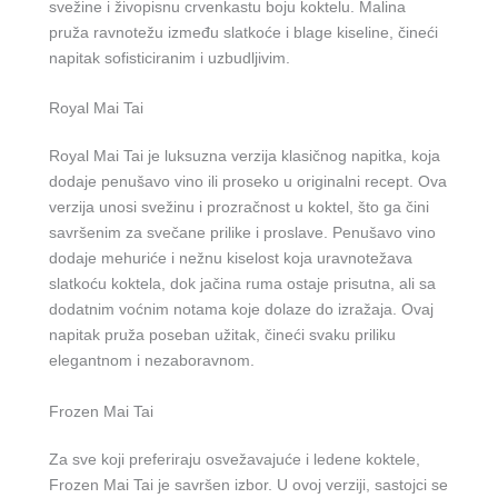
svežine i živopisnu crvenkastu boju koktelu. Malina
pruža ravnotežu između slatkoće i blage kiseline, čineći
napitak sofisticiranim i uzbudljivim.
Royal Mai Tai
Royal Mai Tai je luksuzna verzija klasičnog napitka, koja
dodaje penušavo vino ili proseko u originalni recept. Ova
verzija unosi svežinu i prozračnost u koktel, što ga čini
savršenim za svečane prilike i proslave. Penušavo vino
dodaje mehuriće i nežnu kiselost koja uravnotežava
slatkoću koktela, dok jačina ruma ostaje prisutna, ali sa
dodatnim voćnim notama koje dolaze do izražaja. Ovaj
napitak pruža poseban užitak, čineći svaku priliku
elegantnom i nezaboravnom.
Frozen Mai Tai
Za sve koji preferiraju osvežavajuće i ledene koktele,
Frozen Mai Tai je savršen izbor. U ovoj verziji, sastojci se