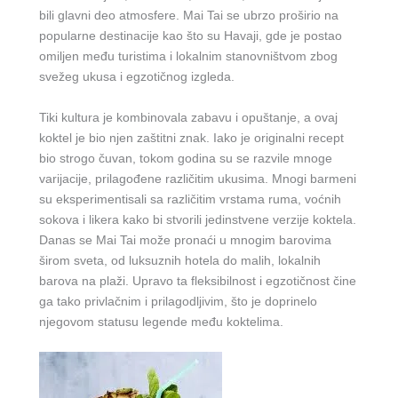
bili glavni deo atmosfere. Mai Tai se ubrzo proširio na
popularne destinacije kao što su Havaji, gde je postao
omiljen među turistima i lokalnim stanovništvom zbog
svežeg ukusa i egzotičnog izgleda.
Tiki kultura je kombinovala zabavu i opuštanje, a ovaj
koktel je bio njen zaštitni znak. Iako je originalni recept
bio strogo čuvan, tokom godina su se razvile mnoge
varijacije, prilagođene različitim ukusima. Mnogi barmeni
su eksperimentisali sa različitim vrstama ruma, voćnih
sokova i likera kako bi stvorili jedinstvene verzije koktela.
Danas se Mai Tai može pronaći u mnogim barovima
širom sveta, od luksuznih hotela do malih, lokalnih
barova na plaži. Upravo ta fleksibilnost i egzotičnost čine
ga tako privlačnim i prilagodljivim, što je doprinelo
njegovom statusu legende među koktelima.