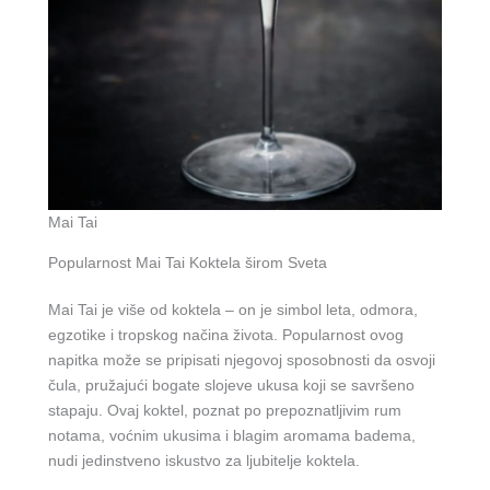
Mai Tai
Popularnost Mai Tai Koktela širom Sveta
Mai Tai je više od koktela – on je simbol leta, odmora,
egzotike i tropskog načina života. Popularnost ovog
napitka može se pripisati njegovoj sposobnosti da osvoji
čula, pružajući bogate slojeve ukusa koji se savršeno
stapaju. Ovaj koktel, poznat po prepoznatljivim rum
notama, voćnim ukusima i blagim aromama badema,
nudi jedinstveno iskustvo za ljubitelje koktela.