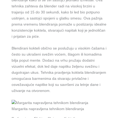
tehnika zahteva da blender radi na visokoj brzini u
trajanju od 15 do 30 sekundi, kako bi led bio potpuno
usitnjen, a sastojci spojeni u glatku smesu. Ova pažnja
prema vremenu blendiranja pomaže u postizanju idealne
konzistencije koktela, stvarajući napitak koji je jednoličan
i prijatan za piće.
Blendirani kokteli obično se poslužuju u visokim čašama i
često su ukrašeni svežim voćem, šlagom ili komadima
bilja poput mente. Dodaci na vrhu pružaju dodatni
vizuelni efekat, dok led daje napitku željenu svežinu i
dugotrajan ukus. Tehnika pravljenja koktela blendiranjem
omogućava barmenima da stvaraju privlačne i
osvežavajuće napitke koji su savršeni za letnje dane i
uživanje na otvorenom.
Margarita napravljena tehnikom blendiranja