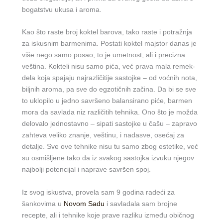
bogatstvu ukusa i aroma.
Kao što raste broj koktel barova, tako raste i potražnja
za iskusnim barmenima. Postati koktel majstor danas je
više nego samo posao; to je umetnost, ali i precizna
veština. Kokteli nisu samo pića, već prava mala remek-
dela koja spajaju najrazličitije sastojke – od voćnih nota,
biljnih aroma, pa sve do egzotičnih začina. Da bi se sve
to uklopilo u jedno savršeno balansirano piće, barmen
mora da savlada niz različitih tehnika. Ono što je možda
delovalo jednostavno – sipati sastojke u čašu – zapravo
zahteva veliko znanje, veštinu, i nadasve, osećaj za
detalje. Sve ove tehnike nisu tu samo zbog estetike, već
su osmišljene tako da iz svakog sastojka izvuku njegov
najbolji potencijal i naprave savršen spoj.
Iz svog iskustva, provela sam 9 godina radeći za
šankovima u
Novom Sadu
i savladala sam brojne
recepte, ali i tehnike koje prave razliku između običnog