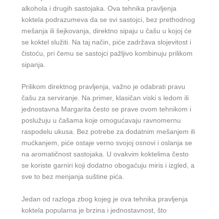
alkohola i drugih sastojaka. Ova tehnika pravljenja
koktela podrazumeva da se svi sastojci, bez prethodnog
mešanja ili šejkovanja, direktno sipaju u čašu u kojoj će
se koktel služiti. Na taj način, piće zadržava slojevitost i
čistoću, pri čemu se sastojci pažljivo kombinuju prilikom
sipanja.
Prilikom direktnog pravljenja, važno je odabrati pravu
čašu za serviranje. Na primer, klasičan viski s ledom ili
jednostavna Margarita često se prave ovom tehnikom i
poslužuju u čašama koje omogućavaju ravnomernu
raspodelu ukusa. Bez potrebe za dodatnim mešanjem ili
mućkanjem, piće ostaje verno svojoj osnovi i oslanja se
na aromatičnost sastojaka. U ovakvim koktelima često
se koriste garniri koji dodatno obogaćuju miris i izgled, a
sve to bez menjanja suštine pića.
Jedan od razloga zbog kojeg je ova tehnika pravljenja
koktela popularna je brzina i jednostavnost, što