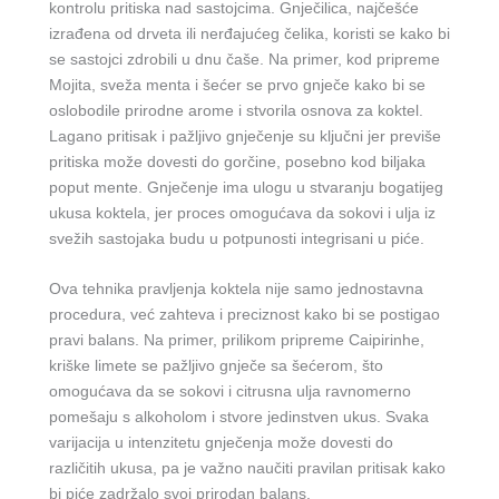
kontrolu pritiska nad sastojcima. Gnječilica, najčešće
izrađena od drveta ili nerđajućeg čelika, koristi se kako bi
se sastojci zdrobili u dnu čaše. Na primer, kod pripreme
Mojita, sveža menta i šećer se prvo gnječe kako bi se
oslobodile prirodne arome i stvorila osnova za koktel.
Lagano pritisak i pažljivo gnječenje su ključni jer previše
pritiska može dovesti do gorčine, posebno kod biljaka
poput mente. Gnječenje ima ulogu u stvaranju bogatijeg
ukusa koktela, jer proces omogućava da sokovi i ulja iz
svežih sastojaka budu u potpunosti integrisani u piće.
Ova tehnika pravljenja koktela nije samo jednostavna
procedura, već zahteva i preciznost kako bi se postigao
pravi balans. Na primer, prilikom pripreme Caipirinhe,
kriške limete se pažljivo gnječe sa šećerom, što
omogućava da se sokovi i citrusna ulja ravnomerno
pomešaju s alkoholom i stvore jedinstven ukus. Svaka
varijacija u intenzitetu gnječenja može dovesti do
različitih ukusa, pa je važno naučiti pravilan pritisak kako
bi piće zadržalo svoj prirodan balans.