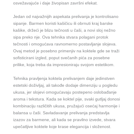
osvežavajuće i daje živopisan završni efekat.
Jedan od najvažnijih aspekata prelivanja je kontrolisano
sipanje. Barmen koristi kašičicu ili obrnuti kraj barske
kašike, držeći je blizu tečnosti u čaši, a novi sloj nežno
sipa preko nje. Ova tehnika stvara polagani protok
tečnosti i omogućava ravnomerno postavljanje slojeva.
Ovaj metod je posebno primenjiv na koktele gde se traži
sofisticirani izgled, poput svečanih pića za posebne
prilike, koja treba da impresioniraju svojom estetikom.
Tehnika pravljenja koktela prelivanjem daje jedinstven
estetski doživljaj, ali takođe dodaje dimenziju u pogledu
ukusa, jer slojevi omogućavaju postepeno oslobađanje
aroma i tekstura. Kada se koktel pije, svaki gutljaj donosi
kombinaciju različitih ukusa, pružajući osećaj harmonije i
balansa u čaši. Savladavanje prelivanja predstavlja
izazov za barmene, ali kada se pravilno izvede, stvara
upečatljive koktele koje krase elegancija i složenost.