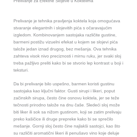
Prelivanje za Efektne Slojeve u Koktelima
Prelivanje je tehnika pravljenja koktela koja omogućava
stvaranje elegantnih i slojevitih pića s očaravajućim
izgledom. Kombinovanjem sastojaka različite gustine,
barmeni postižu vizuelni efekat u kojem se slojevi pića
talože jedan iznad drugog, bez mešanja. Ova tehnika
zahteva visok nivo preciznosti i mirnu ruku, jer svaki sloj
treba pažljivo preliti kako bi se stvorio lep kontrast u boji i
teksturi.
Da bi prelivanje bilo uspešno, barmen koristi gustinu
sastojaka kao ključni faktor. Gusti sirupi i likeri, poput
začinskih sirupa, često čine osnovu koktela, jer se teže
tečnosti prirodno talože na dnu čaše. Sledeći sloj može
biti liker ili sok sa nižom gustinom, koji se zatim prelivaju
preko kašičice ili druge prepreke kako bi se sprečilo
mešanje. Gornji sloj često čine najlakši sastojci, kao što
su različiti aromatični likeri ili penušavo vino koje deluje