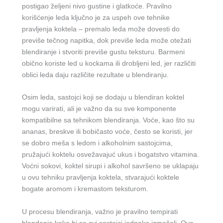
postigao željeni nivo gustine i glatkoće. Pravilno
korišćenje leda ključno je za uspeh ove tehnike
pravljenja koktela – premalo leda može dovesti do
previše tečnog napitka, dok previše leda može otežati
blendiranje i stvoriti previše gustu teksturu. Barmeni
obično koriste led u kockama ili drobljeni led, jer različiti
oblici leda daju različite rezultate u blendiranju.
Osim leda, sastojci koji se dodaju u blendiran koktel
mogu varirati, ali je važno da su sve komponente
kompatibilne sa tehnikom blendiranja. Voće, kao što su
ananas, breskve ili bobičasto voće, često se koristi, jer
se dobro meša s ledom i alkoholnim sastojcima,
pružajući koktelu osvežavajuć ukus i bogatstvo vitamina.
Voćni sokovi, koktel sirupi i alkohol savršeno se uklapaju
u ovu tehniku pravljenja koktela, stvarajući koktele
bogate aromom i kremastom teksturom.
U procesu blendiranja, važno je pravilno tempirati
blendanje kako bi se svi sastojci jednako izmešali. Ova