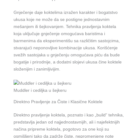
Gnječenje daje koktelima izražen karakter i bogatstvo
ukusa koje ne može da se postigne jednostavnim
mešanjem ili šejkovanjem. Tehnika pravljenja koktela
koja uključuje gnječenje omogućava baristima i
barmenima da eksperimentišu sa različitim sastojcima,
stvarajući neponovljive kombinacije ukusa. Korišćenje
svežih sastojaka u gnječenju omogućava piću da bude
bogatije i prirodnije, a dodatni slojevi ukusa čine koktele
složenijim i zanimljivijim.
Muddler i cediljka u šejkeru
Direktno Pravljenje za Čiste i Klasične Koktele
Direktno pravljenje koktela, poznato i kao „build“ tehnika,
predstavlja jedan od najjednostavnijih, ali i najefektnijih
načina pripreme koktela, pogotovo za one koji su
osmišljeni tako da zadrže čiste, nepromenjene note