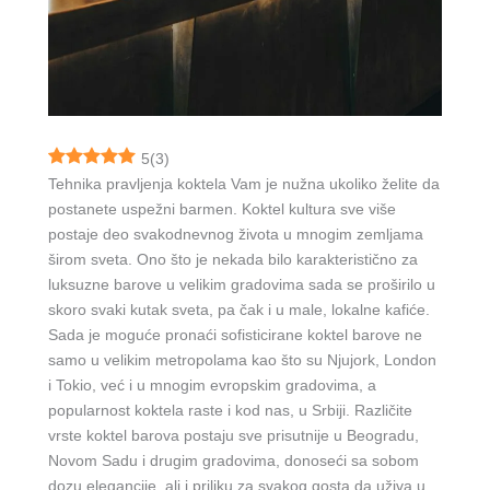
5
(
3
)
Tehnika pravljenja koktela Vam je nužna ukoliko želite da
postanete uspežni barmen. Koktel kultura sve više
postaje deo svakodnevnog života u mnogim zemljama
širom sveta. Ono što je nekada bilo karakteristično za
luksuzne barove u velikim gradovima sada se proširilo u
skoro svaki kutak sveta, pa čak i u male, lokalne kafiće.
Sada je moguće pronaći sofisticirane koktel barove ne
samo u velikim metropolama kao što su Njujork, London
i Tokio, već i u mnogim evropskim gradovima, a
popularnost koktela raste i kod nas, u Srbiji. Različite
vrste koktel barova postaju sve prisutnije u Beogradu,
Novom Sadu i drugim gradovima, donoseći sa sobom
dozu elegancije, ali i priliku za svakog gosta da uživa u