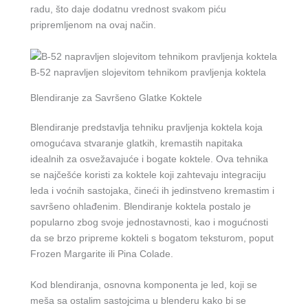
radu, što daje dodatnu vrednost svakom piću
pripremljenom na ovaj način.
B-52 napravljen slojevitom tehnikom pravljenja koktela
Blendiranje za Savršeno Glatke Koktele
Blendiranje predstavlja tehniku pravljenja koktela koja
omogućava stvaranje glatkih, kremastih napitaka
idealnih za osvežavajuće i bogate koktele. Ova tehnika
se najčešće koristi za koktele koji zahtevaju integraciju
leda i voćnih sastojaka, čineći ih jedinstveno kremastim i
savršeno ohlađenim. Blendiranje koktela postalo je
popularno zbog svoje jednostavnosti, kao i mogućnosti
da se brzo pripreme kokteli s bogatom teksturom, poput
Frozen Margarite ili Pina Colade.
Kod blendiranja, osnovna komponenta je led, koji se
meša sa ostalim sastojcima u blenderu kako bi se