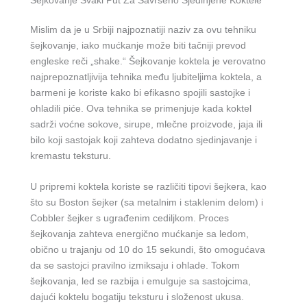
Šejkovanje Svaki Put Za Savršeno Sjedinjene Koktele
Mislim da je u Srbiji najpoznatiji naziv za ovu tehniku
šejkovanje, iako mućkanje može biti tačniji prevod
engleske reči „shake.“ Šejkovanje koktela je verovatno
najprepoznatljivija tehnika među ljubiteljima koktela, a
barmeni je koriste kako bi efikasno spojili sastojke i
ohladili piće. Ova tehnika se primenjuje kada koktel
sadrži voćne sokove, sirupe, mlečne proizvode, jaja ili
bilo koji sastojak koji zahteva dodatno sjedinjavanje i
kremastu teksturu.
U pripremi koktela koriste se različiti tipovi šejkera, kao
što su Boston šejker (sa metalnim i staklenim delom) i
Cobbler šejker s ugrađenim cediljkom. Proces
šejkovanja zahteva energično mućkanje sa ledom,
obično u trajanju od 10 do 15 sekundi, što omogućava
da se sastojci pravilno izmiksaju i ohlade. Tokom
šejkovanja, led se razbija i emulguje sa sastojcima,
dajući koktelu bogatiju teksturu i složenost ukusa.