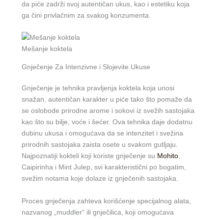
da piće zadrži svoj autentičan ukus, kao i estetiku koja
ga čini privlačnim za svakog konzumenta.
Mešanje koktela
Gnječenje Za Intenzivne i Slojevite Ukuse
Gnječenje je tehnika pravljenja koktela koja unosi
snažan, autentičan karakter u piće tako što pomaže da
se oslobode prirodne arome i sokovi iz svežih sastojaka
kao što su bilje, voće i šećer. Ova tehnika daje dodatnu
dubinu ukusa i omogućava da se intenzitet i svežina
prirodnih sastojaka zaista osete u svakom gutljaju.
Najpoznatiji kokteli koji koriste gnječenje su
Mohito
,
Caipirinha i Mint Julep, svi karakteristični po bogatim,
svežim notama koje dolaze iz gnječenih sastojaka.
Proces gnječenja zahteva korišćenje specijalnog alata,
nazvanog „muddler“ ili gnječilica, koji omogućava