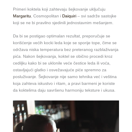
Primeri koktela koji zahtevaju šejkovanje uključuju
Margaritu
, Cosmopolitan i
Daiquiri
– svi sadrže sastojke
koji se ne bi pravilno sjedinili jednostavnim mešanjem.
Da bi se postigao optimalan rezultat, preporučuje se
korišćenje većih kocki leda koje se sporije tope, čime se
održava niska temperatura bez preteranog razblaživanja
pića. Nakon šejkovanja, koktel se obično procedi kroz
cediljku kako bi se uklonile veće čestice leda ili voća,
ostavljajući glatko i osvežavajuće piće spremno za
posluživanje. Šejkovanje nije samo tehnika već i veština
koja zahteva iskustvo i ritam, a pravi barmeni je koriste
da koktelima daju savršenu harmoniju teksture i ukusa.