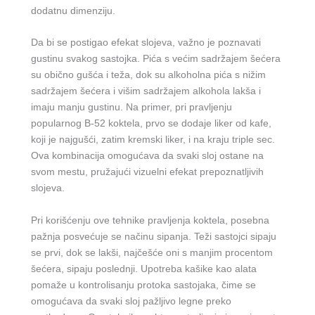
dodatnu dimenziju.
Da bi se postigao efekat slojeva, važno je poznavati
gustinu svakog sastojka. Pića s većim sadržajem šećera
su obično gušća i teža, dok su alkoholna pića s nižim
sadržajem šećera i višim sadržajem alkohola lakša i
imaju manju gustinu. Na primer, pri pravljenju
popularnog B-52 koktela, prvo se dodaje liker od kafe,
koji je najgušći, zatim kremski liker, i na kraju triple sec.
Ova kombinacija omogućava da svaki sloj ostane na
svom mestu, pružajući vizuelni efekat prepoznatljivih
slojeva.
Pri korišćenju ove tehnike pravljenja koktela, posebna
pažnja posvećuje se načinu sipanja. Teži sastojci sipaju
se prvi, dok se lakši, najčešće oni s manjim procentom
šećera, sipaju poslednji. Upotreba kašike kao alata
pomaže u kontrolisanju protoka sastojaka, čime se
omogućava da svaki sloj pažljivo legne preko