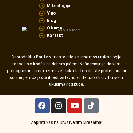
Miksologija
Vino
Blog
O Nama
Kontakt
Dobrodošli u
Bar Lab
, mesto gde se umetnost miksologije
sreće sa strašću za dobrim pićem! Naša misija je da vam
pomognemo da istražite svet koktela, bilo da ste profesionalni
barmen, entuzijasta ili jednostavno volite uživati u vrhunskim
ukusima kod kuće.
F
I
Y
T
a
n
o
i
c
s
u
k
e
t
t
t
Zaprati Nas na Društvenim Mrežama!
b
a
u
o