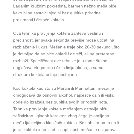
Laganim kružnim pokretima, barmen nežno meša piće
kako bi se sastojci sjedini bez gubitka prirodne
prozirnosti i čistoće koktela.
Ova tehnika pravljenja koktela zahteva veštinu i
preciznost, jer svaka sekunda previše može uticati na
razblaženje i ukus. Mešanje traje oko 20-30 sekundi, što
je dovoljno da se piće ohladi i osveži, ali ne preterano
razblaži. Specifičnost ove tehnike je u tome što se
naglašava elegancija i čista linija ukusa, a sama
struktura koktela ostaje postojana.
Kod koktela kao što su Martini ili Manhattan, mešanje
omogućava da osnovni alkohol, najčešće džin ili viski,
dođe do izražaja bez gubitka svojih prirodnih nota.
Tehnika pravljenja koktela mešanjem ostavlja piću
sofisticiran i gladak karakter, zbog čega je omiljena
među ljubiteljima klasičnih koktela. Bez obzira na to da li
je cilj koktela intenzitet ili suptilnost, mešanje osigurava