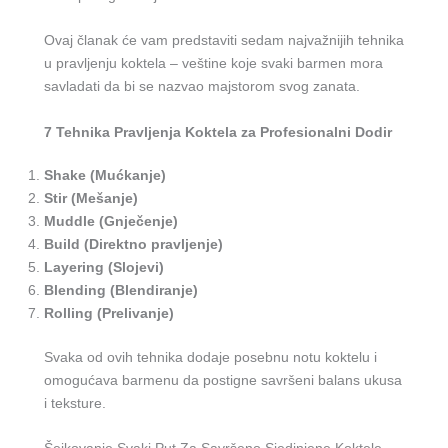
Ovaj članak će vam predstaviti sedam najvažnijih tehnika
u pravljenju koktela – veštine koje svaki barmen mora
savladati da bi se nazvao majstorom svog zanata.
7 Tehnika Pravljenja Koktela za Profesionalni Dodir
Shake (Mućkanje)
Stir (Mešanje)
Muddle (Gnječenje)
Build (Direktno pravljenje)
Layering (Slojevi)
Blending (Blendiranje)
Rolling (Prelivanje)
Svaka od ovih tehnika dodaje posebnu notu koktelu i
omogućava barmenu da postigne savršeni balans ukusa
i teksture.