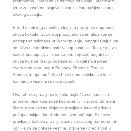
prethodnog. Ova tehnika zahteva strpljenje i preciznost,
jer je za savršeno slojevit izgled ključno pažljivo sipanje
svakog sastojka.
Pored estetskog aspekta, slojevito pravljenje doprinosi i
ukusu koktela. Svaki sloj pruža jedinstven ukus koji se
postepeno oslobađa prilikom ispijanja, omogućavajući da
se uživa u kompleksnosti svakog sastojka. Tako, slojeviti
kokteli postaju pravi izbor za one koji žele bogatstvo
ukusa koje se razvija postepeno. Kokteli napravljeni
ovom tehnikom, poput Rainbow Shoota ili Tequila
Sunrise, imaju upečatljive boje i donose iskustvo koje
kombinuje vizuelni i ukusni aspekt.
Ova tehnika pravljenja koktela najčešće se koristi za
pripremu pića koja služe kao aperitivi ili šotovi. Barmeni
širom sveta koriste slojevito pravljenje kako bi privukli
pažnju gostiju i dodali element iznenađenja. Slojevito
pravljenje koktela pravi je izazov za svakog barmena, ali
i prilika da se prikaže veština, strpljenje i preciznost u