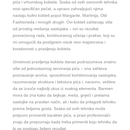
pića i vrhunskog koktela. Svaka od ovih osnovnih tehnika
nosi specifičan pečat, a upravo zahvaljujući njima
nastaju kultni kokteli poput Margarite, Martinija, Old
Fashioneda i mnogih drugih. Ovi kokteli zahtevaju više
od prostog mešanja sastojaka – oni su rezultat
posvećenog rada, kontinuiranog učenja i prakse, koji su
mi omogućili da postignem visok nivo majstorstva i
kreativnosti u pravljenju koktela.
Umetnost pravljenja koktela danas podrazumeva znatno
više od jednostavnog serviranja pića – ona zahteva
poznavanje aroma, sposobnost kombinovanja sastojaka,
razumevanje strukture i teksture pića i, naravno, veštine
da se izvuče najbolji ukus iz svakog elementa. Barmen
mora da zna kako da šejkuje, meša, gnječi i prelama
sastojke na pravilan način, ali i kako da prilagodi tehniku
prema željama gosta. Svaka od ovih tehnika može
potpuno promeniti karakter pića, a pravi profesionalci
znaju da prepoznaju kada treba primeniti koju tehniku da
bi se postigao željeni rezultat.