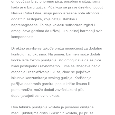
omogućava brzu pripremu pića, posebno u situacijama
kada je u baru gužva. Pića koja se prave direktno, poput
klasika Cuba Libre, imaju jasno izražene note alkohola i
dodatnih sastojaka, koje ostaju stabilne i
neprenaglašene. To daje koktelu sofisticiran izgled i
omogućava gostima da uživaju u suptilnoj harmoniji svih
komponenata.
Direktno pravljenje takođe pruža mogućnost za dodatnu
kontrolu nad ukusima. Na primer, barmen može dodati
kocke leda tokom pravljenja, što omogućava da se piće
hladi postepeno i ravnomerno. Time se izbegava naglo
otapanje i razblaživanje ukusa, čime se pojačava
iskustvo konzumiranja svakog gutljaja. Korišćenje
pažljivo odabranih garnira, poput kriške limuna ili
pomorandže, može dodati završni akord piću,
dopunjavajući osnovne ukuse.
Ova tehnika pravljenja koktela je posebno omiljena
među ljubiteljima čistih i klasičnih koktela, jer pruža