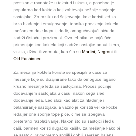
postizanje ravnoteže u teksturi i ukusu, a posebno je
popularna kod koktela koji zahtevaju nežnije spajanje
sastojaka. Za razliku od šejkovanja, koje koristi led za
brzo hlađenje i emulgovanje, tehnika pravljenja koktela
mešanjem daje laganiji dodir, omogućavajući piću da
zadrži čistoću i prozirnost. Ova tehnika se najčešće
primenjuje kod koktela koji sadrže sastojke poput likera,
viskija, džina ili vermuta, kao što su
Martini
,
Negroni
ili
Old Fashioned
.
Za mešanje koktela koriste se specijalne čaše za
mešanje koje su dizajnirane tako da omoguće lagano
kružno mešanje leda sa sastojcima. Proces počinje
dodavanjem sastojaka u čašu, nakon čega sledi
dodavanje leda. Led služi kao alat za hlađenje i
balansiranje sastojaka, a važno je koristiti velike kocke
leda jer one sporije tope piće, čime se izbegava
preterano razblaživanje. Nakon što su sastojci i led u
čaši, barmen koristi dugačku kašiku za mešanje kako bi
se sastojci ravnomerno spojili i dobili savršen balans.