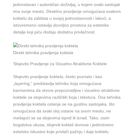
jednostavan i autentičan doživljaj, u kojem svaki sastojak
ima svoje mesto. Direktno pravljenje omogućava svakom
koktelu da zablista u svojoj jednostavnosti i lakoći, a
istovremeno ostavlja dovoljno prostora za estetske
detalje koji piću dodaju dodatnu privlačnost.
Direkt tehnika pravljenja koktela
Slojevito Pravljenje za Vizuelno Atraktivne Koktele
Slojevito pravljenje koktela, često poznato i kao
„layering,“ predstavlja tehniku koja omogućava
barmenima da stvore prepoznatljive i vizuelno atraktivne
koktele sa slojevima različitih boja i tekstura. Ova tehnika
pravljenja koktela oslanja se na gustinu sastojaka, što
omogućava da svaki sloj ostane na svom mestu, ne
mešajući se sa slojevima ispod ili iznad. Tako, osim
bogatstva ukusa, slojeviti kokteli donose i jedinstveno
estetsko iskustvo koje privlači pažnju i daje koktelu