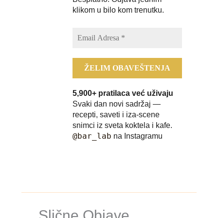
klikom u bilo kom trenutku.
5,900+ pratilaca već uživaju
Svaki dan novi sadržaj —
recepti, saveti i iza-scene
snimci iz sveta koktela i kafe.
@bar_lab
na Instagramu
Slične Objave