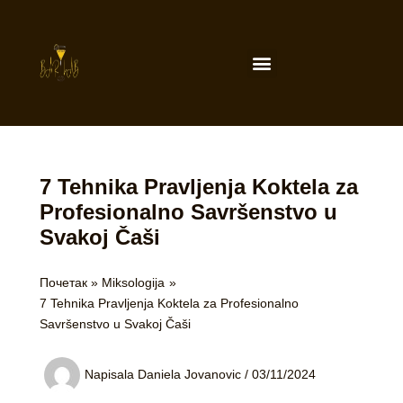
Пређи
на
садржај
Menu
7 Tehnika Pravljenja Koktela za
Profesionalno Savršenstvo u
Svakoj Čaši
Почетак
Miksologija
7 Tehnika Pravljenja Koktela za Profesionalno
Savršenstvo u Svakoj Čaši
Napisala
Daniela Jovanovic
/
03/11/2024